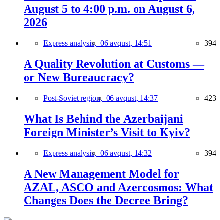
August 5 to 4:00 p.m. on August 6,
2026
Express analysis,
06 avqust, 14:51
394
A Quality Revolution at Customs —
or New Bureaucracy?
Post-Soviet region,
06 avqust, 14:37
423
What Is Behind the Azerbaijani
Foreign Minister’s Visit to Kyiv?
Express analysis,
06 avqust, 14:32
394
A New Management Model for
AZAL, ASCO and Azercosmos: What
Changes Does the Decree Bring?