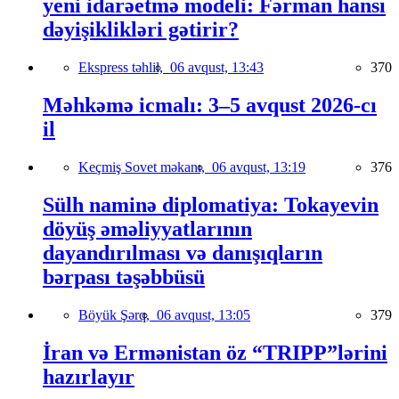
yeni idarəetmə modeli: Fərman hansı
dəyişiklikləri gətirir?
Ekspress təhlil,
06 avqust, 13:43
370
Məhkəmə icmalı: 3–5 avqust 2026-cı
il
Keçmiş Sovet məkanı,
06 avqust, 13:19
376
Sülh naminə diplomatiya: Tokayevin
döyüş əməliyyatlarının
dayandırılması və danışıqların
bərpası təşəbbüsü
Böyük Şərq,
06 avqust, 13:05
379
İran və Ermənistan öz “TRIPP”lərini
hazırlayır