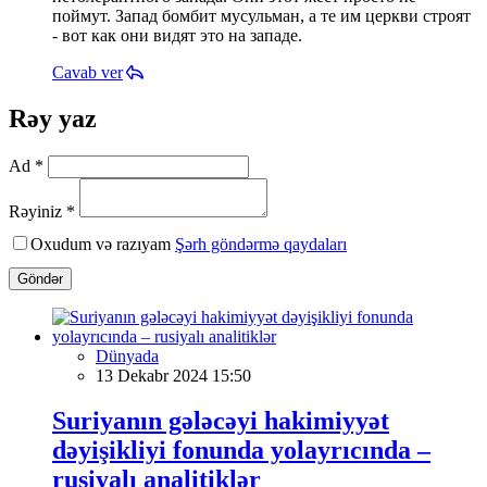
поймут. Запад бомбит мусульман, а те им церкви строят
- вот как они видят это на западе.
Cavab ver
Rəy yaz
Ad *
Rəyiniz *
Oxudum və razıyam
Şərh göndərmə qaydaları
Göndər
Dünyada
13 Dekabr 2024 15:50
Suriyanın gələcəyi hakimiyyət
dəyişikliyi fonunda yolayrıcında –
rusiyalı analitiklər