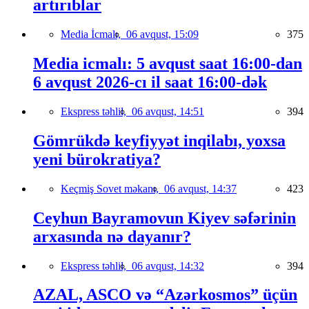
artırıblar
Media İcmalı,
06 avqust, 15:09
375
Media icmalı: 5 avqust saat 16:00-dan
6 avqust 2026-cı il saat 16:00-dək
Ekspress təhlil,
06 avqust, 14:51
394
Gömrükdə keyfiyyət inqilabı, yoxsa
yeni bürokratiya?
Keçmiş Sovet məkanı,
06 avqust, 14:37
423
Ceyhun Bayramovun Kiyev səfərinin
arxasında nə dayanır?
Ekspress təhlil,
06 avqust, 14:32
394
AZAL, ASCO və “Azərkosmos” üçün