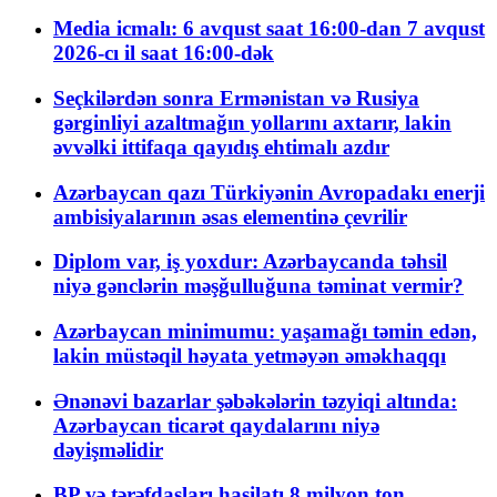
Media icmalı: 6 avqust saat 16:00-dan 7 avqust
2026-cı il saat 16:00-dək
Seçkilərdən sonra Ermənistan və Rusiya
gərginliyi azaltmağın yollarını axtarır, lakin
əvvəlki ittifaqa qayıdış ehtimalı azdır
Azərbaycan qazı Türkiyənin Avropadakı enerji
ambisiyalarının əsas elementinə çevrilir
Diplom var, iş yoxdur: Azərbaycanda təhsil
niyə gənclərin məşğulluğuna təminat vermir?
Azərbaycan minimumu: yaşamağı təmin edən,
lakin müstəqil həyata yetməyən əməkhaqqı
Ənənəvi bazarlar şəbəkələrin təzyiqi altında:
Azərbaycan ticarət qaydalarını niyə
dəyişməlidir
BP və tərəfdaşları hasilatı 8 milyon ton