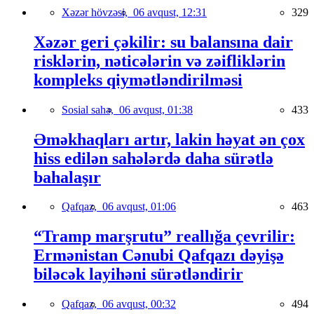
Xəzər hövzəsi,
06 avqust, 12:31
329
Xəzər geri çəkilir: su balansına dair
risklərin, nəticələrin və zəifliklərin
kompleks qiymətləndirilməsi
Sosial sahə,
06 avqust, 01:38
433
Əməkhaqları artır, lakin həyat ən çox
hiss edilən sahələrdə daha sürətlə
bahalaşır
Qafqaz,
06 avqust, 01:06
463
“Tramp marşrutu” reallığa çevrilir:
Ermənistan Cənubi Qafqazı dəyişə
biləcək layihəni sürətləndirir
Qafqaz,
06 avqust, 00:32
494