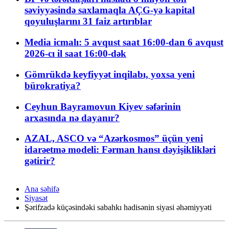
səviyyəsində saxlamaqla AÇG-yə kapital
qoyuluşlarını 31 faiz artırıblar
Media icmalı: 5 avqust saat 16:00-dan 6 avqust
2026-cı il saat 16:00-dək
Gömrükdə keyfiyyət inqilabı, yoxsa yeni
bürokratiya?
Ceyhun Bayramovun Kiyev səfərinin
arxasında nə dayanır?
AZAL, ASCO və “Azərkosmos” üçün yeni
idarəetmə modeli: Fərman hansı dəyişiklikləri
gətirir?
Ana səhifə
Siyasət
Şərifzadə küçəsindəki sabahkı hadisənin siyasi əhəmiyyəti