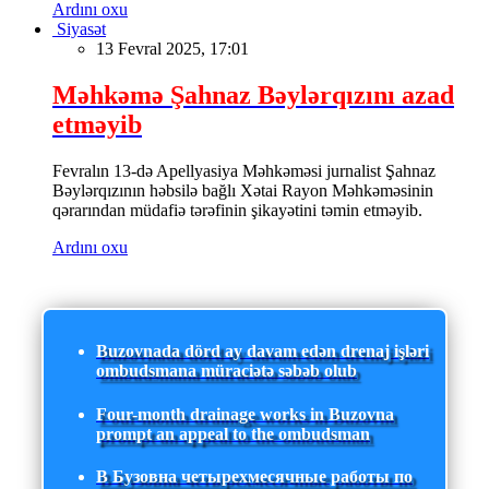
Ardını oxu
Siyasət
13 Fevral 2025, 17:01
Məhkəmə Şahnaz Bəylərqızını azad
etməyib
Fevralın 13-də Apellyasiya Məhkəməsi jurnalist Şahnaz
Bəylərqızının həbsilə bağlı Xətai Rayon Məhkəməsinin
qərarından müdafiə tərəfinin şikayətini təmin etməyib.
Ardını oxu
Buzovnada dörd ay davam edən drenaj işləri
ombudsmana müraciətə səbəb olub
Four-month drainage works in Buzovna
prompt an appeal to the ombudsman
В Бузовна четырехмесячные работы по