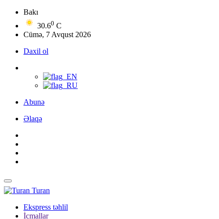
Bakı
0
30.6
C
Cümə, 7 Avqust 2026
Daxil ol
Abunə
Əlaqə
Turan
Ekspress təhlil
İcmallar