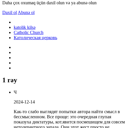
Daha çox oxumaq üçün daxil olun və ya abunə olun
Daxil ol
Abunə ol
katolik kilsə
Catholic Church
Католическая церковь
1 rəy
Ч
2024-12-14
Как-то слабо выглядят попытки автора найти смысл в
бессмысленном. Все проще: это очередная глупая
показуха диктатуры, кот.явится посмешищем для совсем
нетолерантного запада. Они этот жест просто не