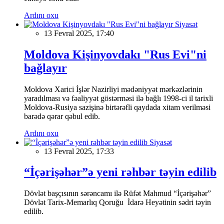
Ardını oxu
Siyasət
13 Fevral 2025, 17:40
Moldova Kişinyovdakı "Rus Evi"ni
bağlayır
Moldova Xarici İşlər Nazirliyi mədəniyyət mərkəzlərinin
yaradılması və fəaliyyət göstərməsi ilə bağlı 1998-ci il tarixli
Moldova-Rusiya sazişinə birtərəfli qaydada xitam verilməsi
barədə qərar qəbul edib.
Ardını oxu
Siyasət
13 Fevral 2025, 17:33
“İçərişəhər”ə yeni rəhbər təyin edilib
Dövlət başçısının sərəncamı ilə Rüfət Mahmud “İçərişəhər”
Dövlət Tarix-Memarlıq Qoruğu İdarə Heyətinin sədri təyin
edilib.