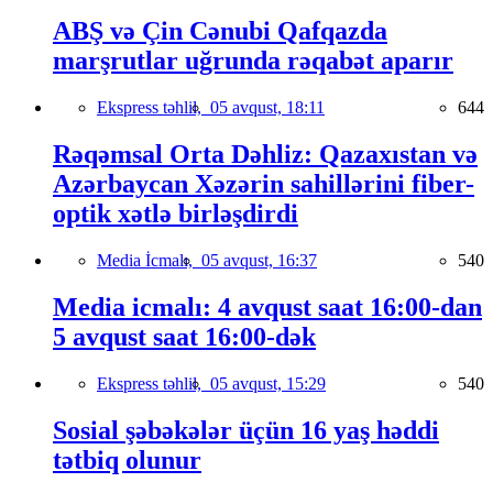
ABŞ və Çin Cənubi Qafqazda
marşrutlar uğrunda rəqabət aparır
Ekspress təhlil,
05 avqust, 18:11
644
Rəqəmsal Orta Dəhliz: Qazaxıstan və
Azərbaycan Xəzərin sahillərini fiber-
optik xətlə birləşdirdi
Media İcmalı,
05 avqust, 16:37
540
Media icmalı: 4 avqust saat 16:00-dan
5 avqust saat 16:00-dək
Ekspress təhlil,
05 avqust, 15:29
540
Sosial şəbəkələr üçün 16 yaş həddi
tətbiq olunur