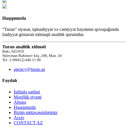
Haqqımızda
“Turan” siyasət, iqtisadiyyat və cəmiyyət həyatının qovuşuğunda
fəaliyyət göstərən müstəqil analitik qurumdur.
Turan analitik xidməti
Bakı, AZ1010
Süleyman Rəhimov küç.,186, Mən. 24
Tel.: (+99412) 440 11 96
agency@turan.az
Faydalı
İstifadə şərtləri
Məxfilik siyasti
Abunə
Haqqımızda
Bizim mütəxəssislərimiz
Arxiv
CONTACT AZ