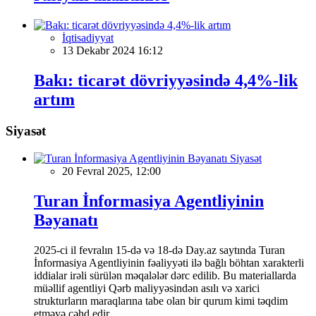
İqtisadiyyat
13 Dekabr 2024 16:12
Bakı: ticarət dövriyyəsində 4,4%-lik
artım
Siyasət
Siyasət
20 Fevral 2025, 12:00
Turan İnformasiya Agentliyinin
Bəyanatı
2025-ci il fevralın 15-də və 18-də Day.az saytında Turan
İnformasiya Agentliyinin fəaliyyəti ilə bağlı böhtan xarakterli
iddialar irəli sürülən məqalələr dərc edilib. Bu materiallarda
müəllif agentliyi Qərb maliyyəsindən asılı və xarici
strukturların maraqlarına tabe olan bir qurum kimi təqdim
etməyə cəhd edir.