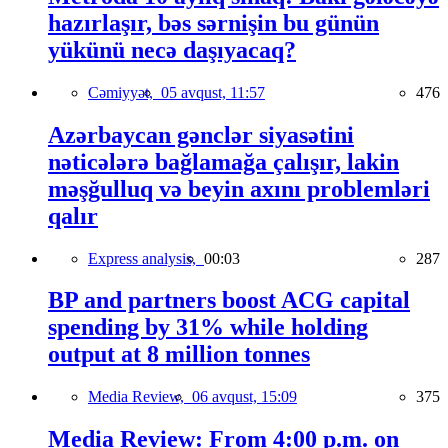
hazırlaşır, bəs sərnişin bu günün
yükünü necə daşıyacaq?
Cəmiyyət,
05 avqust, 11:57
476
Azərbaycan gənclər siyasətini
nəticələrə bağlamağa çalışır, lakin
məşğulluq və beyin axını problemləri
qalır
Express analysis,
00:03
287
BP and partners boost ACG capital
spending by 31% while holding
output at 8 million tonnes
Media Review,
06 avqust, 15:09
375
Media Review: From 4:00 p.m. on