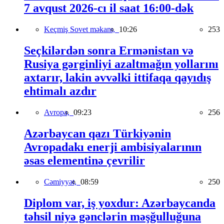
7 avqust 2026-cı il saat 16:00-dək
Keçmiş Sovet məkanı,
10:26
253
Seçkilərdən sonra Ermənistan və
Rusiya gərginliyi azaltmağın yollarını
axtarır, lakin əvvəlki ittifaqa qayıdış
ehtimalı azdır
Avropa,
09:23
256
Azərbaycan qazı Türkiyənin
Avropadakı enerji ambisiyalarının
əsas elementinə çevrilir
Cəmiyyət,
08:59
250
Diplom var, iş yoxdur: Azərbaycanda
təhsil niyə gənclərin məşğulluğuna