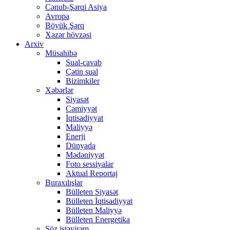
Cənub-Şərqi Asiya
Avropa
Böyük Şərq
Xəzər hövzəsi
Arxiv
Müsahibə
Sual-cavab
Çətin sual
Bizimkiler
Xəbərlər
Siyasət
Cəmiyyət
İqtisadiyyat
Maliyyə
Enerji
Dünyada
Mədəniyyət
Foto sessiyalar
Aktual Reportaj
Buraxılışlar
Bülleten Siyasət
Bülleten İqtisadiyyat
Bülleten Maliyyə
Bülleten Energetika
Söz istəyirəm