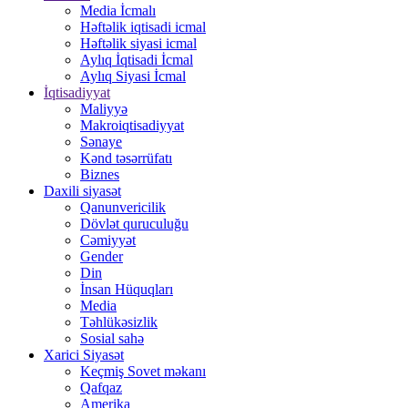
Media İcmalı
Həftəlik iqtisadi icmal
Həftəlik siyasi icmal
Aylıq İqtisadi İcmal
Aylıq Siyasi İcmal
İqtisadiyyat
Maliyyə
Makroiqtisadiyyat
Sənaye
Kənd təsərrüfatı
Biznes
Daxili siyasət
Qanunvericilik
Dövlət quruculuğu
Cəmiyyət
Gender
Din
İnsan Hüquqları
Media
Təhlükəsizlik
Sosial sahə
Xarici Siyasət
Keçmiş Sovet məkanı
Qafqaz
Amerika