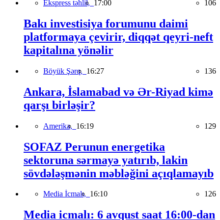
Ekspress təhlil,
17:00
106
Bakı investisiya forumunu daimi
platformaya çevirir, diqqət qeyri-neft
kapitalına yönəlir
Böyük Şərq,
16:27
136
Ankara, İslamabad və Ər-Riyad kimə
qarşı birləşir?
Amerika,
16:19
129
SOFAZ Perunun energetika
sektoruna sərmayə yatırıb, lakin
sövdələşmənin məbləğini açıqlamayıb
Media İcmalı,
16:10
126
Media icmalı: 6 avqust saat 16:00-dan