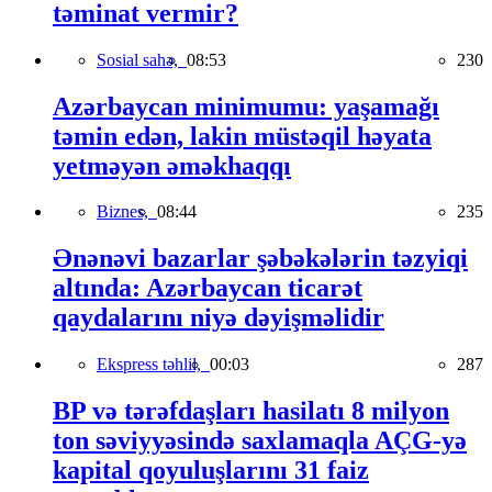
təminat vermir?
Sosial sahə,
08:53
230
Azərbaycan minimumu: yaşamağı
təmin edən, lakin müstəqil həyata
yetməyən əməkhaqqı
Biznes,
08:44
235
Ənənəvi bazarlar şəbəkələrin təzyiqi
altında: Azərbaycan ticarət
qaydalarını niyə dəyişməlidir
Ekspress təhlil,
00:03
287
BP və tərəfdaşları hasilatı 8 milyon
ton səviyyəsində saxlamaqla AÇG-yə
kapital qoyuluşlarını 31 faiz