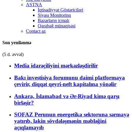
ASTNA
İqtisadiyyat Göstəriciləri
Siyası Monitorinq
Bazarların icmalı
Qarabağ münaqişəsi
Contact az
Son yenilənmə
(5 d. əvvəl)
Media idarəçiliyini mərkəzləşdirilir
Bakı investisiya forumunu daimi platformaya
çevirir, diqqət qeyri-neft kapitalına yönəlir
Ankara, İslamabad və Ər-Riyad kimə qarşı
birləşir?
SOFAZ Perunun energetika sektoruna sərmayə
yatırıb, lakin sövdələşmənin məbləğini
açıqlamayıb