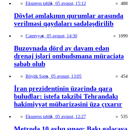
Ekspress təhlil,
05 avqust, 15:12
488
Dövlət əmlakının qurumlar arasında
verilməsi qaydaları sadələşdirilib
Cəmiyyət,
05 avqust, 14:30
1099
Buzovnada dörd ay davam edən
drenaj işləri ombudsmana müraciətə
səbəb olub
Böyük Şərq,
05 avqust, 13:05
454
İran prezidentinin üzərində qara
buludlar: istefa təkzibi Tehrandakı
hakimiyyət mübarizəsini üzə çıxarır
Ekspress təhlil,
05 avqust, 12:27
535
Metroda 10 aylıq sınaq: Bakı gələcəyə