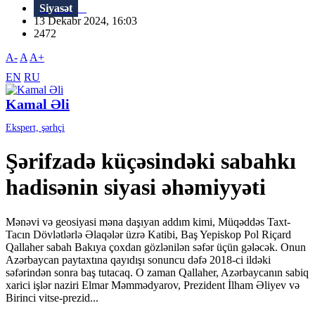
Siyasət
13 Dekabr 2024, 16:03
2472
A-
A
A+
EN
RU
Kamal Əli
Ekspert, şərhçi
Şərifzadə küçəsindəki sabahkı
hadisənin siyasi əhəmiyyəti
Mənəvi və geosiyasi məna daşıyan addım kimi, Müqəddəs Taxt-
Tacın Dövlətlərlə Əlaqələr üzrə Katibi, Baş Yepiskop Pol Riçard
Qallaher sabah Bakıya çoxdan gözlənilən səfər üçün gələcək. Onun
Azərbaycan paytaxtına qayıdışı sonuncu dəfə 2018-ci ildəki
səfərindən sonra baş tutacaq. O zaman Qallaher, Azərbaycanın sabiq
xarici işlər naziri Elmar Məmmədyarov, Prezident İlham Əliyev və
Birinci vitse-prezid...