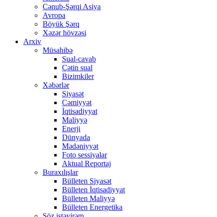
Cənub-Şərqi Asiya
Avropa
Böyük Şərq
Xəzər hövzəsi
Arxiv
Müsahibə
Sual-cavab
Çətin sual
Bizimkiler
Xəbərlər
Siyasət
Cəmiyyət
İqtisadiyyat
Maliyyə
Enerji
Dünyada
Mədəniyyət
Foto sessiyalar
Aktual Reportaj
Buraxılışlar
Bülleten Siyasət
Bülleten İqtisadiyyat
Bülleten Maliyyə
Bülleten Energetika
Söz istəyirəm