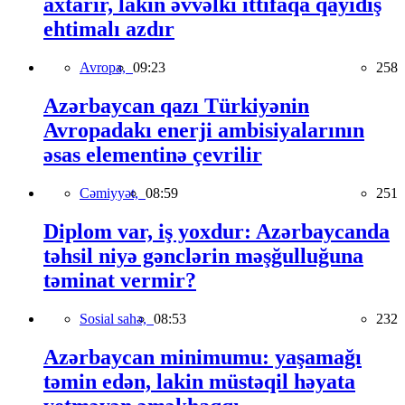
axtarır, lakin əvvəlki ittifaqa qayıdış
ehtimalı azdır
Avropa,
09:23
258
Azərbaycan qazı Türkiyənin
Avropadakı enerji ambisiyalarının
əsas elementinə çevrilir
Cəmiyyət,
08:59
251
Diplom var, iş yoxdur: Azərbaycanda
təhsil niyə gənclərin məşğulluğuna
təminat vermir?
Sosial sahə,
08:53
232
Azərbaycan minimumu: yaşamağı
təmin edən, lakin müstəqil həyata