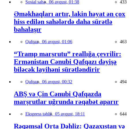
Sosial sahə,
06 avqust, 01:38
433
Əməkhaqları artır, lakin həyat ən çox
hiss edilən sahələrdə daha sürətlə
bahalaşır
Qafqaz,
06 avqust, 01:06
463
“Tramp marşrutu” reallığa çevrilir:
Ermənistan Cənubi Qafqazı dəyişə
biləcək layihəni sürətləndirir
Qafqaz,
06 avqust, 00:32
494
ABŞ və Çin Cənubi Qafqazda
marşrutlar uğrunda rəqabət aparır
Ekspress təhlil,
05 avqust, 18:11
644
Rəqəmsal Orta Dəhliz: Qazaxıstan və