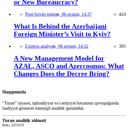
or New Bureaucracy?
Post-Soviet region,
06 avqust, 14:37
424
What Is Behind the Azerbaijani
Foreign Minister’s Visit to Kyiv?
Express analysis,
06 avqust, 14:32
395
A New Management Model for
AZAL, ASCO and Azercosmos: What
Changes Does the Decree Bring?
Haqqımızda
“Turan” siyasət, iqtisadiyyat və cəmiyyət həyatının qovuşuğunda
fəaliyyət göstərən müstəqil analitik qurumdur.
Turan analitik xidməti
Bakı, AZ1010