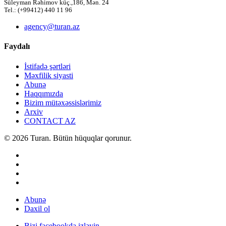
Süleyman Rəhimov küç.,186, Mən. 24
Tel.: (+99412) 440 11 96
agency@turan.az
Faydalı
İstifadə şərtləri
Məxfilik siyasti
Abunə
Haqqımızda
Bizim mütəxəssislərimiz
Arxiv
CONTACT AZ
© 2026 Turan. Bütün hüquqlar qorunur.
Abunə
Daxil ol
Bizi facebookda izləyin