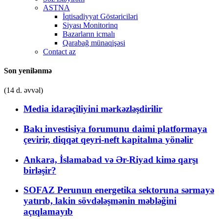
ASTNA
İqtisadiyyat Göstəriciləri
Siyası Monitorinq
Bazarların icmalı
Qarabağ münaqişəsi
Contact az
Son yenilənmə
(14 d. əvvəl)
Media idarəçiliyini mərkəzləşdirilir
Bakı investisiya forumunu daimi platformaya
çevirir, diqqət qeyri-neft kapitalına yönəlir
Ankara, İslamabad və Ər-Riyad kimə qarşı
birləşir?
SOFAZ Perunun energetika sektoruna sərmayə
yatırıb, lakin sövdələşmənin məbləğini
açıqlamayıb