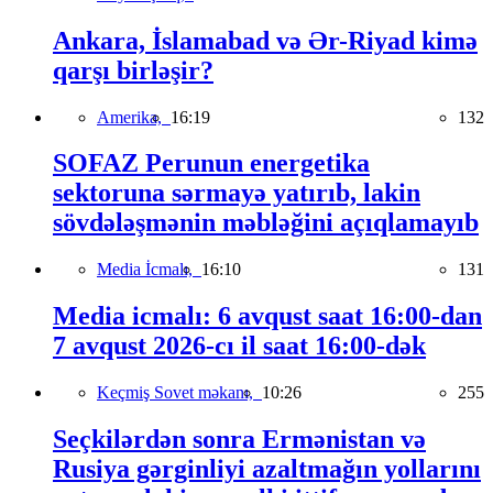
Ankara, İslamabad və Ər-Riyad kimə
qarşı birləşir?
Amerika,
16:19
132
SOFAZ Perunun energetika
sektoruna sərmayə yatırıb, lakin
sövdələşmənin məbləğini açıqlamayıb
Media İcmalı,
16:10
131
Media icmalı: 6 avqust saat 16:00-dan
7 avqust 2026-cı il saat 16:00-dək
Keçmiş Sovet məkanı,
10:26
255
Seçkilərdən sonra Ermənistan və
Rusiya gərginliyi azaltmağın yollarını