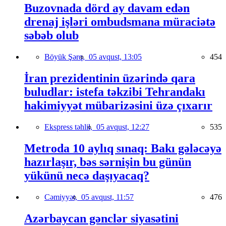
Buzovnada dörd ay davam edən
drenaj işləri ombudsmana müraciətə
səbəb olub
Böyük Şərq,
05 avqust, 13:05
454
İran prezidentinin üzərində qara
buludlar: istefa təkzibi Tehrandakı
hakimiyyət mübarizəsini üzə çıxarır
Ekspress təhlil,
05 avqust, 12:27
535
Metroda 10 aylıq sınaq: Bakı gələcəyə
hazırlaşır, bəs sərnişin bu günün
yükünü necə daşıyacaq?
Cəmiyyət,
05 avqust, 11:57
476
Azərbaycan gənclər siyasətini