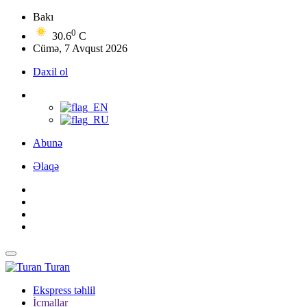
Bakı
0
30.6
C
Cümə, 7 Avqust 2026
Daxil ol
Abunə
Əlaqə
Turan
Ekspress təhlil
İcmallar