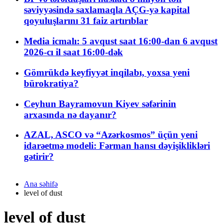
səviyyəsində saxlamaqla AÇG-yə kapital
qoyuluşlarını 31 faiz artırıblar
Media icmalı: 5 avqust saat 16:00-dan 6 avqust
2026-cı il saat 16:00-dək
Gömrükdə keyfiyyət inqilabı, yoxsa yeni
bürokratiya?
Ceyhun Bayramovun Kiyev səfərinin
arxasında nə dayanır?
AZAL, ASCO və “Azərkosmos” üçün yeni
idarəetmə modeli: Fərman hansı dəyişiklikləri
gətirir?
Ana səhifə
level of dust
level of dust