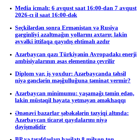
Media icmalı: 6 avqust saat 16:00-dan 7 avqust
2026-cı il saat 16:00-dək
Seçkilərdən sonra Ermənistan və Rusiya
gərginliyi azaltmağın yollarını axtarır, lakin
əvvəlki ittifaqa qayıdış ehtimalı azdır
Azərbaycan qazı Türkiyənin Avropadakı enerji
ambisiyalarının əsas elementinə çevrilir
Diplom var, iş yoxdur: Azərbaycanda təhsil
niyə gənclərin məşğulluğuna təminat vermir?
Azərbaycan minimumu: yaşamağı təmin edən,
lakin müstəqil həyata yetməyən əməkhaqqı
Ənənəvi bazarlar şəbəkələrin təzyiqi altında:
Azərbaycan ticarət qaydalarını niyə
dəyişməlidir
BP və tərəfdaşları hasilatı 8 milyon ton