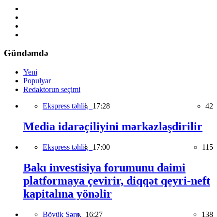
Gündəmdə
Yeni
Populyar
Redaktorun seçimi
Ekspress təhlil,
17:28
42
Media idarəçiliyini mərkəzləşdirilir
Ekspress təhlil,
17:00
115
Bakı investisiya forumunu daimi
platformaya çevirir, diqqət qeyri-neft
kapitalına yönəlir
Böyük Şərq,
16:27
138