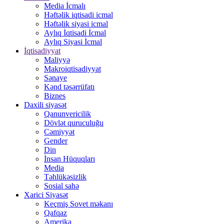
Media İcmalı
Həftəlik iqtisadi icmal
Həftəlik siyasi icmal
Aylıq İqtisadi İcmal
Aylıq Siyasi İcmal
İqtisadiyyat
Maliyyə
Makroiqtisadiyyat
Sənaye
Kənd təsərrüfatı
Biznes
Daxili siyasət
Qanunvericilik
Dövlət quruculuğu
Cəmiyyət
Gender
Din
İnsan Hüquqları
Media
Təhlükəsizlik
Sosial sahə
Xarici Siyasət
Keçmiş Sovet məkanı
Qafqaz
Amerika