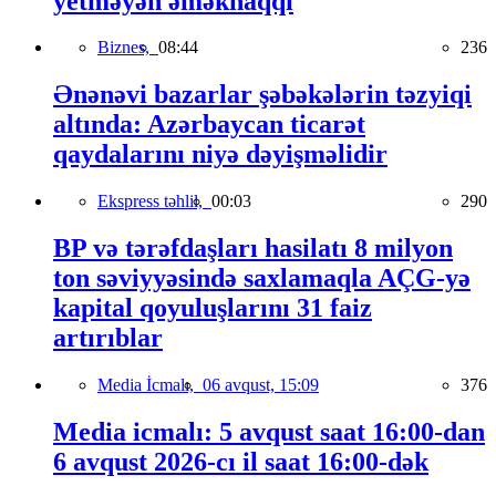
yetməyən əməkhaqqı
Biznes,
08:44
236
Ənənəvi bazarlar şəbəkələrin təzyiqi
altında: Azərbaycan ticarət
qaydalarını niyə dəyişməlidir
Ekspress təhlil,
00:03
290
BP və tərəfdaşları hasilatı 8 milyon
ton səviyyəsində saxlamaqla AÇG-yə
kapital qoyuluşlarını 31 faiz
artırıblar
Media İcmalı,
06 avqust, 15:09
376
Media icmalı: 5 avqust saat 16:00-dan
6 avqust 2026-cı il saat 16:00-dək