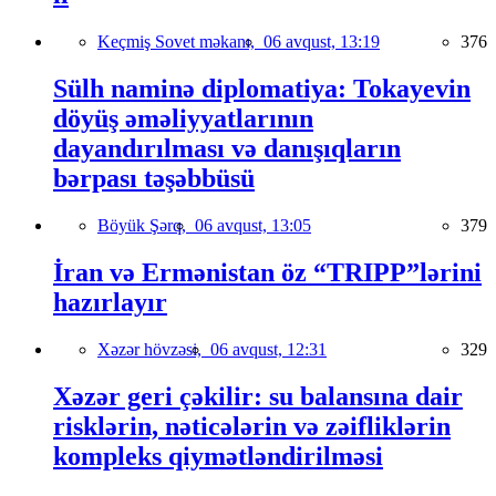
Keçmiş Sovet məkanı,
06 avqust, 13:19
376
Sülh naminə diplomatiya: Tokayevin
döyüş əməliyyatlarının
dayandırılması və danışıqların
bərpası təşəbbüsü
Böyük Şərq,
06 avqust, 13:05
379
İran və Ermənistan öz “TRIPP”lərini
hazırlayır
Xəzər hövzəsi,
06 avqust, 12:31
329
Xəzər geri çəkilir: su balansına dair
risklərin, nəticələrin və zəifliklərin
kompleks qiymətləndirilməsi