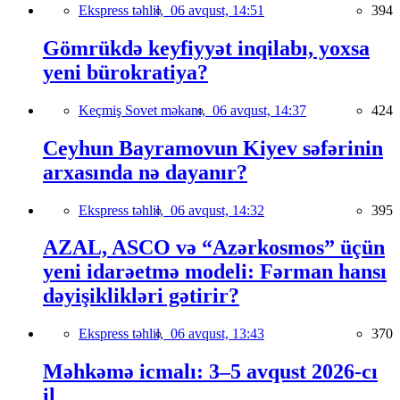
Ekspress təhlil,
06 avqust, 14:51
394
Gömrükdə keyfiyyət inqilabı, yoxsa
yeni bürokratiya?
Keçmiş Sovet məkanı,
06 avqust, 14:37
424
Ceyhun Bayramovun Kiyev səfərinin
arxasında nə dayanır?
Ekspress təhlil,
06 avqust, 14:32
395
AZAL, ASCO və “Azərkosmos” üçün
yeni idarəetmə modeli: Fərman hansı
dəyişiklikləri gətirir?
Ekspress təhlil,
06 avqust, 13:43
370
Məhkəmə icmalı: 3–5 avqust 2026-cı
il