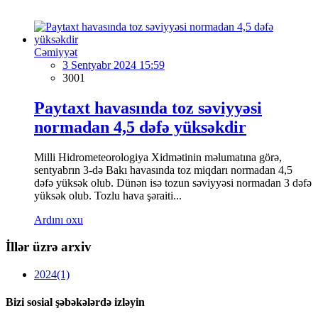
Cəmiyyət
3 Sentyabr 2024 15:59
3001
Paytaxt havasında toz səviyyəsi
normadan 4,5 dəfə yüksəkdir
Milli Hidrometeorologiya Xidmətinin məlumatına görə,
sentyabrın 3-də Bakı havasında toz miqdarı normadan 4,5
dəfə yüksək olub. Dünən isə tozun səviyyəsi normadan 3 dəfə
yüksək olub. Tozlu hava şəraiti...
Ardını oxu
İllər üzrə arxiv
2024
(1)
Bizi sosial şəbəkələrdə izləyin