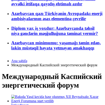
əvvəlki ittifaqa qayıdış ehtimalı azdır
Azərbaycan qazı Türkiyənin Avropadakı enerji
ambisiyalarının əsas elementinə çevrilir
Diplom var, iş yoxdur: Azərbaycanda təhsil
niyə gənclərin məşğulluğuna təminat vermir?
Azərbaycan minimumu: yaşamağı təmin edən,
lakin müstəqil həyata yetməyən əməkhaqqı
Ana səhifə
Международный Каспийский энергетический форум
Международный Каспийский
энергетический форум