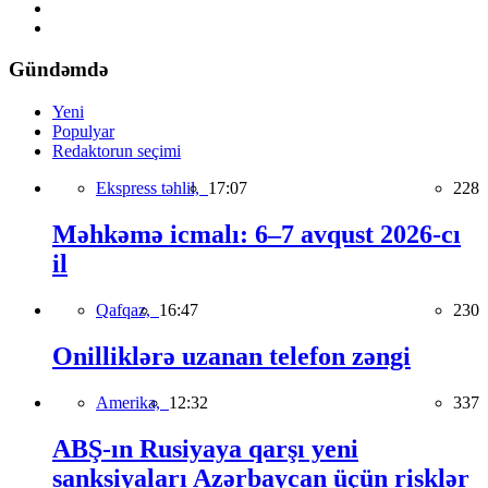
Gündəmdə
Yeni
Populyar
Redaktorun seçimi
Ekspress təhlil,
17:07
228
Məhkəmə icmalı: 6–7 avqust 2026-cı
il
Qafqaz,
16:47
230
Onilliklərə uzanan telefon zəngi
Amerika,
12:32
337
ABŞ-ın Rusiyaya qarşı yeni
sanksiyaları Azərbaycan üçün risklər