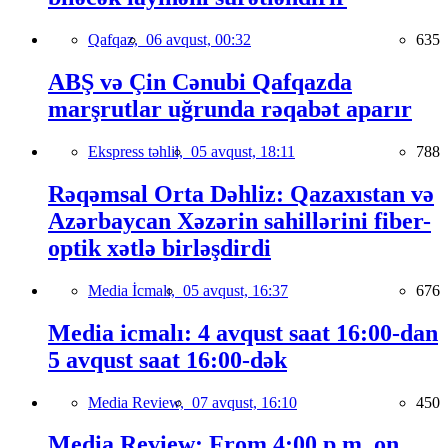
Qafqaz,
06 avqust, 00:32
635
ABŞ və Çin Cənubi Qafqazda
marşrutlar uğrunda rəqabət aparır
Ekspress təhlil,
05 avqust, 18:11
788
Rəqəmsal Orta Dəhliz: Qazaxıstan və
Azərbaycan Xəzərin sahillərini fiber-
optik xətlə birləşdirdi
Media İcmalı,
05 avqust, 16:37
676
Media icmalı: 4 avqust saat 16:00-dan
5 avqust saat 16:00-dək
Media Review,
07 avqust, 16:10
450
Media Review: From 4:00 p.m. on