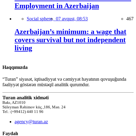
Employment in Azerbaijan
Social sphere,
07 avqust, 08:53
467
Azerbaijan’s minimum: a wage that
covers survival but not independent
living
Haqqımızda
“Turan” siyasət, iqtisadiyyat və cəmiyyət həyatının qovuşuğunda
fəaliyyət göstərən müstəqil analitik qurumdur.
Turan analitik xidməti
Bakı, AZ1010
Süleyman Rəhimov küç.,186, Mən. 24
Tel.: (+99412) 440 11 96
agency@turan.az
Faydalı