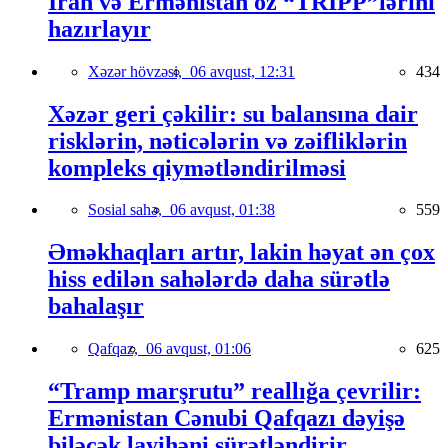
İran və Ermənistan öz “TRIPP”lərini
hazırlayır
Xəzər hövzəsi,
06 avqust, 12:31
434
Xəzər geri çəkilir: su balansına dair
risklərin, nəticələrin və zəifliklərin
kompleks qiymətləndirilməsi
Sosial sahə,
06 avqust, 01:38
559
Əməkhaqları artır, lakin həyat ən çox
hiss edilən sahələrdə daha sürətlə
bahalaşır
Qafqaz,
06 avqust, 01:06
625
“Tramp marşrutu” reallığa çevrilir:
Ermənistan Cənubi Qafqazı dəyişə
biləcək layihəni sürətləndirir