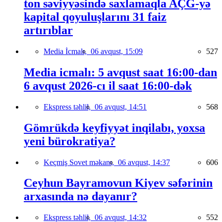
ton səviyyəsində saxlamaqla AÇG-yə
kapital qoyuluşlarını 31 faiz
artırıblar
Media İcmalı,
06 avqust, 15:09
527
Media icmalı: 5 avqust saat 16:00-dan
6 avqust 2026-cı il saat 16:00-dək
Ekspress təhlil,
06 avqust, 14:51
568
Gömrükdə keyfiyyət inqilabı, yoxsa
yeni bürokratiya?
Keçmiş Sovet məkanı,
06 avqust, 14:37
606
Ceyhun Bayramovun Kiyev səfərinin
arxasında nə dayanır?
Ekspress təhlil,
06 avqust, 14:32
552