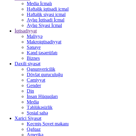
Media İcmalı
Həftəlik iqtisadi icmal
Həftəlik siyasi icmal
Aylıq İqtisadi İcmal
Aylıq Siyasi İcmal
İqtisadiyyat
Maliyyə
Makroiqtisadiyyat
Sənaye
Kənd təsərrüfatı
Biznes
Daxili siyasət
Qanunvericilik
Dövlət quruculuğu
Cəmiyyət
Gender
Din
İnsan Hüquqları
Media
Təhlükəsizlik
Sosial sahə
Xarici Siyasət
Keçmiş Sovet məkanı
Qafqaz
Amerika