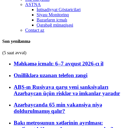
ASTNA
İqtisadiyyat Göstəriciləri
Siyası Monitorinq
Bazarların icmalı
Qarabağ münaqişəsi
Contact az
Son yenilənmə
(5 saat əvvəl)
Məhkəmə icmalı: 6–7 avqust 2026-cı il
Onilliklərə uzanan telefon zəngi
ABŞ-ın Rusiyaya qarşı yeni sanksiyaları
Azərbaycan üçün risklər və imkanlar yaradır
Azərbaycanda 65 min vakansiya niyə
doldurulmamış qalır?
Bakı metrosunun xətlərinin ayrılması: