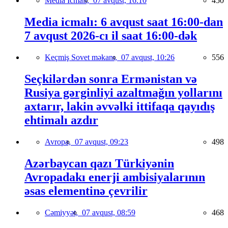
Media İcmalı,
07 avqust, 16:10
450
Media icmalı: 6 avqust saat 16:00-dan
7 avqust 2026-cı il saat 16:00-dək
Keçmiş Sovet məkanı,
07 avqust, 10:26
556
Seçkilərdən sonra Ermənistan və
Rusiya gərginliyi azaltmağın yollarını
axtarır, lakin əvvəlki ittifaqa qayıdış
ehtimalı azdır
Avropa,
07 avqust, 09:23
498
Azərbaycan qazı Türkiyənin
Avropadakı enerji ambisiyalarının
əsas elementinə çevrilir
Cəmiyyət,
07 avqust, 08:59
468