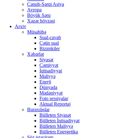
Cənub-Şərqi Asiya
Avropa
Böyük Şərq
Xəzər hövzəsi
Arxiv
Müsahibə
Sual-cavab
Çətin sual
Bizimkiler
Xəbərlər
Siyasət
Cəmiyyət
İqtisadiyyat
Maliyyə
Enerji
Dünyada
Mədəniyyət
Foto sessiyalar
Aktual Reportaj
Buraxılışlar
Bülleten Siyasət
Bülleten İqtisadiyyat
Bülleten Maliyyə
Bülleten Energetika
Söz istəyirəm