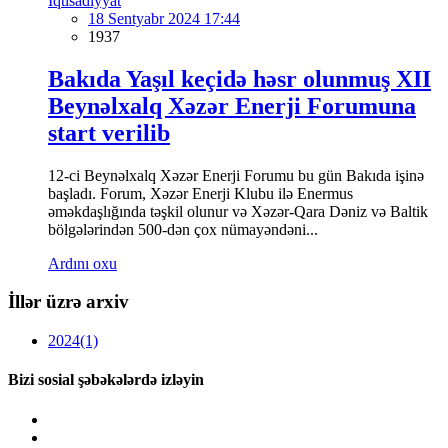
İqtisadiyyat
18 Sentyabr 2024 17:44
1937
Bakıda Yaşıl keçidə həsr olunmuş XII
Beynəlxalq Xəzər Enerji Forumuna
start verilib
12-ci Beynəlxalq Xəzər Enerji Forumu bu gün Bakıda işinə
başladı. Forum, Xəzər Enerji Klubu ilə Enermus
əməkdaşlığında təşkil olunur və Xəzər-Qara Dəniz və Baltik
bölgələrindən 500-dən çox nümayəndəni...
Ardını oxu
İllər üzrə arxiv
2024
(1)
Bizi sosial şəbəkələrdə izləyin