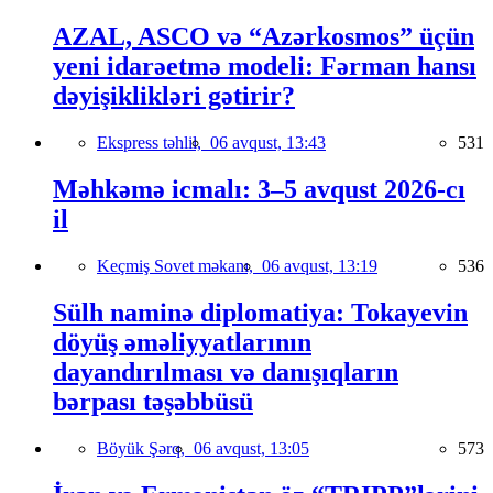
AZAL, ASCO və “Azərkosmos” üçün
yeni idarəetmə modeli: Fərman hansı
dəyişiklikləri gətirir?
Ekspress təhlil,
06 avqust, 13:43
531
Məhkəmə icmalı: 3–5 avqust 2026-cı
il
Keçmiş Sovet məkanı,
06 avqust, 13:19
536
Sülh naminə diplomatiya: Tokayevin
döyüş əməliyyatlarının
dayandırılması və danışıqların
bərpası təşəbbüsü
Böyük Şərq,
06 avqust, 13:05
573