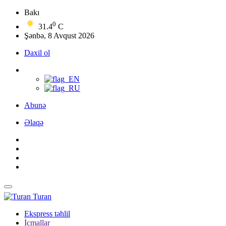
Bakı
0
31.4
C
Şənbə, 8 Avqust 2026
Daxil ol
Abunə
Əlaqə
Turan
Ekspress təhlil
İcmallar