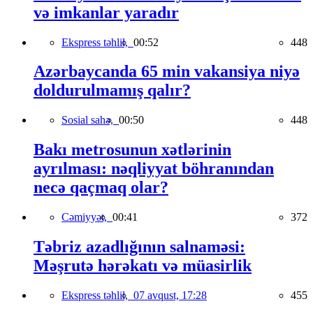
və imkanlar yaradır
Ekspress təhlil,
00:52
448
Azərbaycanda 65 min vakansiya niyə
doldurulmamış qalır?
Sosial sahə,
00:50
448
Bakı metrosunun xətlərinin
ayrılması: nəqliyyat böhranından
necə qaçmaq olar?
Cəmiyyət,
00:41
372
Təbriz azadlığının salnaməsi:
Məşrutə hərəkatı və müasirlik
Ekspress təhlil,
07 avqust, 17:28
455