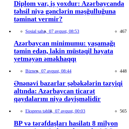
Diplom var, iş yoxdur: Azərbaycanda
təhsil niyə gənclərin məşğulluğuna
təminat vermir?
Sosial sahə,
07 avqust, 08:53
467
Azərbaycan minimumu: yaşamağı
təmin edən, lakin müstəqil həyata
yetməyən əməkhaqqı
Biznes,
07 avqust, 08:44
448
Ənənəvi bazarlar şəbəkələrin təzyiqi
altında: Azərbaycan ticarət
qaydalarını niyə dəyişməlidir
Ekspress təhlil,
07 avqust, 00:03
565
BP və tərəfdaşları hasilatı 8 milyon