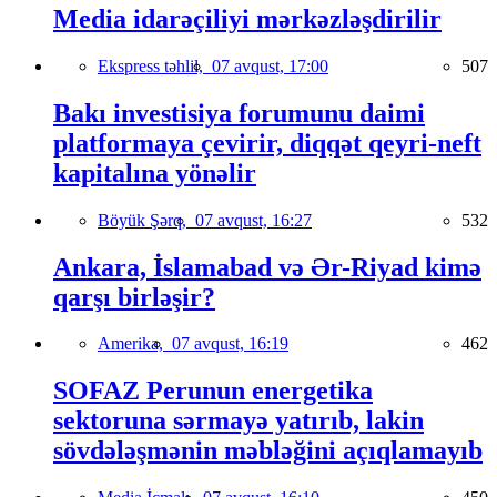
Media idarəçiliyi mərkəzləşdirilir
Ekspress təhlil,
07 avqust, 17:00
507
Bakı investisiya forumunu daimi
platformaya çevirir, diqqət qeyri-neft
kapitalına yönəlir
Böyük Şərq,
07 avqust, 16:27
532
Ankara, İslamabad və Ər-Riyad kimə
qarşı birləşir?
Amerika,
07 avqust, 16:19
462
SOFAZ Perunun energetika
sektoruna sərmayə yatırıb, lakin
sövdələşmənin məbləğini açıqlamayıb