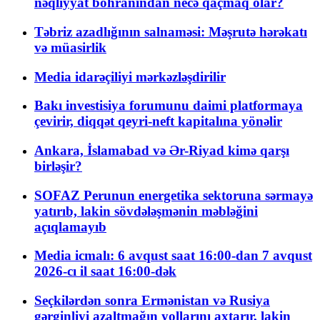
nəqliyyat böhranından necə qaçmaq olar?
Təbriz azadlığının salnaməsi: Məşrutə hərəkatı
və müasirlik
Media idarəçiliyi mərkəzləşdirilir
Bakı investisiya forumunu daimi platformaya
çevirir, diqqət qeyri-neft kapitalına yönəlir
Ankara, İslamabad və Ər-Riyad kimə qarşı
birləşir?
SOFAZ Perunun energetika sektoruna sərmayə
yatırıb, lakin sövdələşmənin məbləğini
açıqlamayıb
Media icmalı: 6 avqust saat 16:00-dan 7 avqust
2026-cı il saat 16:00-dək
Seçkilərdən sonra Ermənistan və Rusiya
gərginliyi azaltmağın yollarını axtarır, lakin