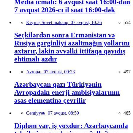
Media icmalı: 6 avqust saat 16:00-dan
7 avqust 2026-cı il saat 16:00-dək
Keçmiş Sovet məkanı,
07 avqust, 10:26
554
Seçkilərdən sonra Ermənistan və
Rusiya gərginliyi azaltmağın yollarını
axtarır, lakin əvvəlki ittifaqa qayıdış
ehtimalı azdır
Avropa,
07 avqust, 09:23
497
Azərbaycan qazı Türkiyənin
Avropadakı enerji ambisiyalarının
əsas elementinə çevrilir
Cəmiyyət,
07 avqust, 08:59
465
Diplom var, iş yoxdur: Azərbaycanda