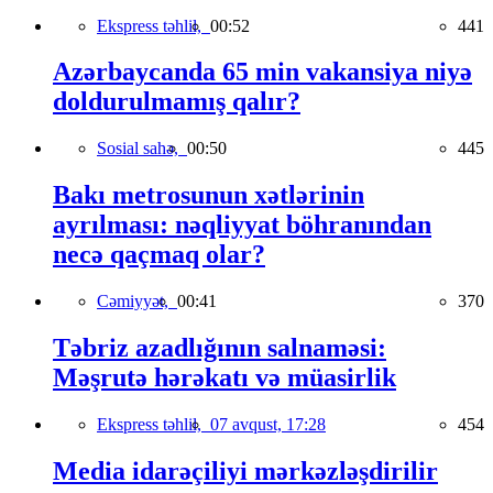
Ekspress təhlil,
00:52
441
Azərbaycanda 65 min vakansiya niyə
doldurulmamış qalır?
Sosial sahə,
00:50
445
Bakı metrosunun xətlərinin
ayrılması: nəqliyyat böhranından
necə qaçmaq olar?
Cəmiyyət,
00:41
370
Təbriz azadlığının salnaməsi:
Məşrutə hərəkatı və müasirlik
Ekspress təhlil,
07 avqust, 17:28
454
Media idarəçiliyi mərkəzləşdirilir