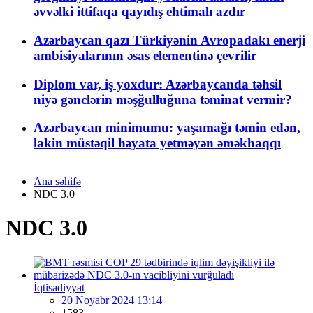
əvvəlki ittifaqa qayıdış ehtimalı azdır
Azərbaycan qazı Türkiyənin Avropadakı enerji
ambisiyalarının əsas elementinə çevrilir
Diplom var, iş yoxdur: Azərbaycanda təhsil
niyə gənclərin məşğulluğuna təminat vermir?
Azərbaycan minimumu: yaşamağı təmin edən,
lakin müstəqil həyata yetməyən əməkhaqqı
Ana səhifə
NDC 3.0
NDC 3.0
İqtisadiyyat
20 Noyabr 2024 13:14
1583