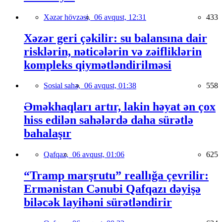
Xəzər hövzəsi,
06 avqust, 12:31
433
Xəzər geri çəkilir: su balansına dair
risklərin, nəticələrin və zəifliklərin
kompleks qiymətləndirilməsi
Sosial sahə,
06 avqust, 01:38
558
Əməkhaqları artır, lakin həyat ən çox
hiss edilən sahələrdə daha sürətlə
bahalaşır
Qafqaz,
06 avqust, 01:06
625
“Tramp marşrutu” reallığa çevrilir:
Ermənistan Cənubi Qafqazı dəyişə
biləcək layihəni sürətləndirir