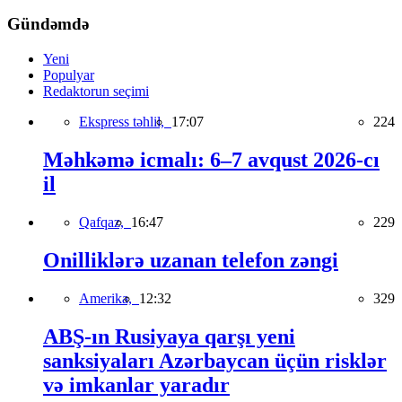
Gündəmdə
Yeni
Populyar
Redaktorun seçimi
Ekspress təhlil,
17:07
224
Məhkəmə icmalı: 6–7 avqust 2026-cı
il
Qafqaz,
16:47
229
Onilliklərə uzanan telefon zəngi
Amerika,
12:32
329
ABŞ-ın Rusiyaya qarşı yeni
sanksiyaları Azərbaycan üçün risklər
və imkanlar yaradır