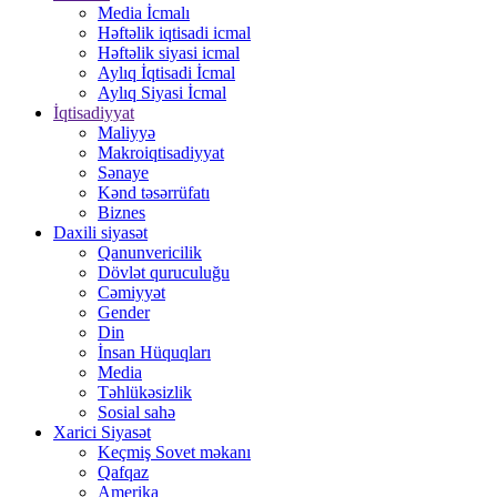
Media İcmalı
Həftəlik iqtisadi icmal
Həftəlik siyasi icmal
Aylıq İqtisadi İcmal
Aylıq Siyasi İcmal
İqtisadiyyat
Maliyyə
Makroiqtisadiyyat
Sənaye
Kənd təsərrüfatı
Biznes
Daxili siyasət
Qanunvericilik
Dövlət quruculuğu
Cəmiyyət
Gender
Din
İnsan Hüquqları
Media
Təhlükəsizlik
Sosial sahə
Xarici Siyasət
Keçmiş Sovet məkanı
Qafqaz
Amerika