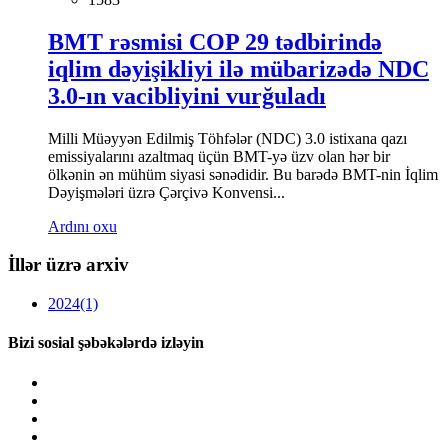
BMT rəsmisi COP 29 tədbirində
iqlim dəyişikliyi ilə mübarizədə NDC
3.0-ın vacibliyini vurğuladı
Milli Müəyyən Edilmiş Töhfələr (NDC) 3.0 istixana qazı
emissiyalarını azaltmaq üçün BMT-yə üzv olan hər bir
ölkənin ən mühüm siyasi sənədidir. Bu barədə BMT-nin İqlim
Dəyişmələri üzrə Çərçivə Konvensi...
Ardını oxu
İllər üzrə arxiv
2024
(1)
Bizi sosial şəbəkələrdə izləyin