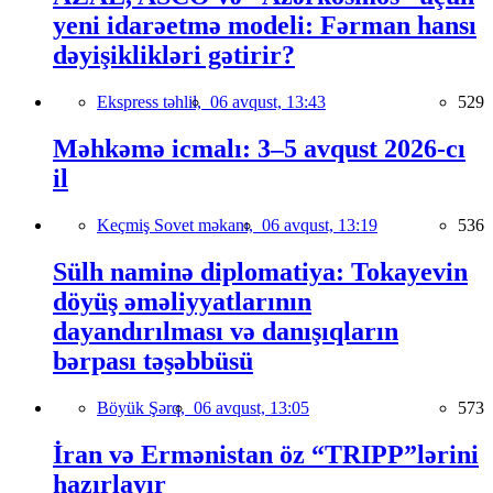
yeni idarəetmə modeli: Fərman hansı
dəyişiklikləri gətirir?
Ekspress təhlil,
06 avqust, 13:43
529
Məhkəmə icmalı: 3–5 avqust 2026-cı
il
Keçmiş Sovet məkanı,
06 avqust, 13:19
536
Sülh naminə diplomatiya: Tokayevin
döyüş əməliyyatlarının
dayandırılması və danışıqların
bərpası təşəbbüsü
Böyük Şərq,
06 avqust, 13:05
573
İran və Ermənistan öz “TRIPP”lərini
hazırlayır