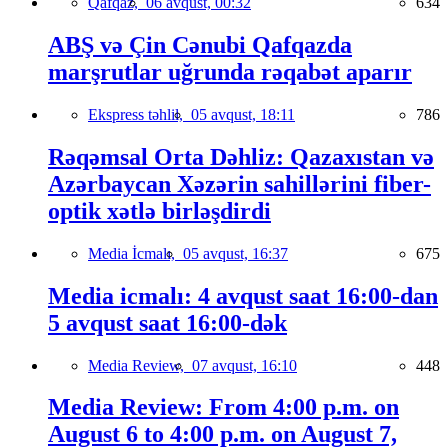
Qafqaz,
06 avqust, 00:32
634
ABŞ və Çin Cənubi Qafqazda
marşrutlar uğrunda rəqabət aparır
Ekspress təhlil,
05 avqust, 18:11
786
Rəqəmsal Orta Dəhliz: Qazaxıstan və
Azərbaycan Xəzərin sahillərini fiber-
optik xətlə birləşdirdi
Media İcmalı,
05 avqust, 16:37
675
Media icmalı: 4 avqust saat 16:00-dan
5 avqust saat 16:00-dək
Media Review,
07 avqust, 16:10
448
Media Review: From 4:00 p.m. on
August 6 to 4:00 p.m. on August 7,