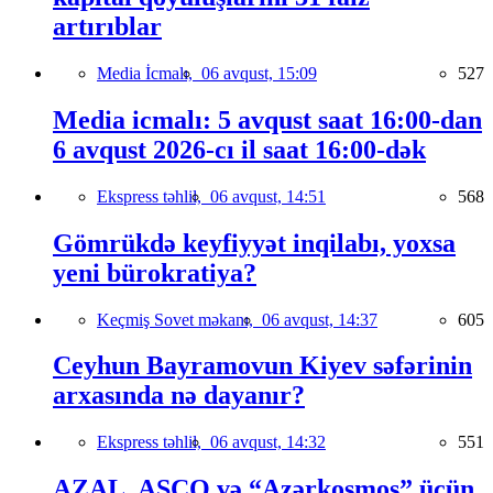
artırıblar
Media İcmalı,
06 avqust, 15:09
527
Media icmalı: 5 avqust saat 16:00-dan
6 avqust 2026-cı il saat 16:00-dək
Ekspress təhlil,
06 avqust, 14:51
568
Gömrükdə keyfiyyət inqilabı, yoxsa
yeni bürokratiya?
Keçmiş Sovet məkanı,
06 avqust, 14:37
605
Ceyhun Bayramovun Kiyev səfərinin
arxasında nə dayanır?
Ekspress təhlil,
06 avqust, 14:32
551
AZAL, ASCO və “Azərkosmos” üçün