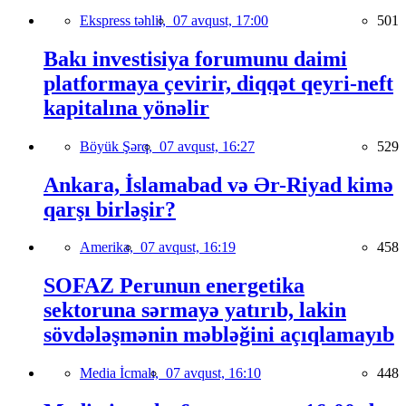
Ekspress təhlil,
07 avqust, 17:00
501
Bakı investisiya forumunu daimi
platformaya çevirir, diqqət qeyri-neft
kapitalına yönəlir
Böyük Şərq,
07 avqust, 16:27
529
Ankara, İslamabad və Ər-Riyad kimə
qarşı birləşir?
Amerika,
07 avqust, 16:19
458
SOFAZ Perunun energetika
sektoruna sərmayə yatırıb, lakin
sövdələşmənin məbləğini açıqlamayıb
Media İcmalı,
07 avqust, 16:10
448