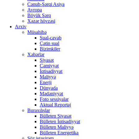
Cənub-Şərqi Asiya
Avropa
Böyük Şərq
Xəzər hövzəsi
Arxiv
Müsahibə
Sual-cavab
Çətin sual
Bizimkiler
Xəbərlər
Siyasət
Cəmiyyət
İqtisadiyyat
Maliyyə
Enerji
Dünyada
Mədəniyyət
Foto sessiyalar
Aktual Reportaj
Buraxılışlar
Bülleten Siyasət
Bülleten İqtisadiyyat
Bülleten Maliyyə
Bülleten Energetika
Söz istəyirəm