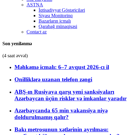
ASTNA
İqtisadiyyat Göstəriciləri
Siyası Monitorinq
Bazarların icmalı
Qarabağ münaqişəsi
Contact az
Son yenilənmə
(4 saat əvvəl)
Məhkəmə icmalı: 6–7 avqust 2026-cı il
Onilliklərə uzanan telefon zəngi
ABŞ-ın Rusiyaya qarşı yeni sanksiyaları
Azərbaycan üçün risklər və imkanlar yaradır
Azərbaycanda 65 min vakansiya niyə
doldurulmamış qalır?
Bakı metrosunun xətlərinin ayrılması: