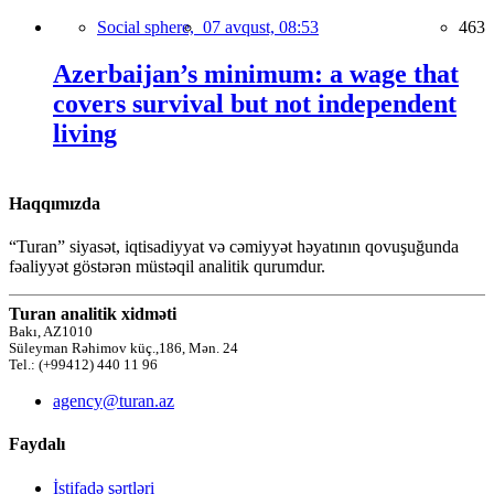
Social sphere,
07 avqust, 08:53
463
Azerbaijan’s minimum: a wage that
covers survival but not independent
living
Haqqımızda
“Turan” siyasət, iqtisadiyyat və cəmiyyət həyatının qovuşuğunda
fəaliyyət göstərən müstəqil analitik qurumdur.
Turan analitik xidməti
Bakı, AZ1010
Süleyman Rəhimov küç.,186, Mən. 24
Tel.: (+99412) 440 11 96
agency@turan.az
Faydalı
İstifadə şərtləri