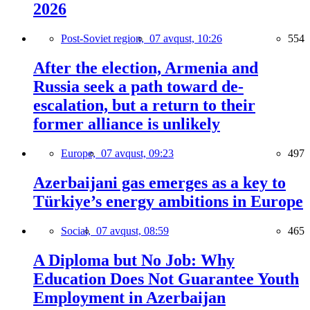
2026
Post-Soviet region,
07 avqust, 10:26
554
After the election, Armenia and
Russia seek a path toward de-
escalation, but a return to their
former alliance is unlikely
Europe,
07 avqust, 09:23
497
Azerbaijani gas emerges as a key to
Türkiye’s energy ambitions in Europe
Social,
07 avqust, 08:59
465
A Diploma but No Job: Why
Education Does Not Guarantee Youth
Employment in Azerbaijan