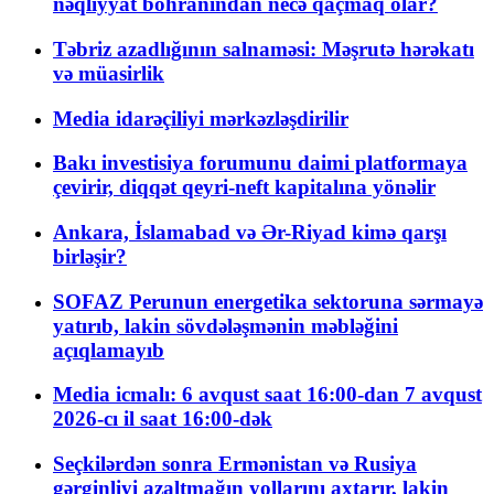
nəqliyyat böhranından necə qaçmaq olar?
Təbriz azadlığının salnaməsi: Məşrutə hərəkatı
və müasirlik
Media idarəçiliyi mərkəzləşdirilir
Bakı investisiya forumunu daimi platformaya
çevirir, diqqət qeyri-neft kapitalına yönəlir
Ankara, İslamabad və Ər-Riyad kimə qarşı
birləşir?
SOFAZ Perunun energetika sektoruna sərmayə
yatırıb, lakin sövdələşmənin məbləğini
açıqlamayıb
Media icmalı: 6 avqust saat 16:00-dan 7 avqust
2026-cı il saat 16:00-dək
Seçkilərdən sonra Ermənistan və Rusiya
gərginliyi azaltmağın yollarını axtarır, lakin