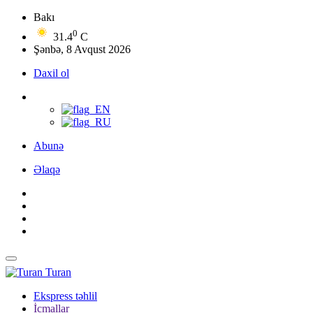
Bakı
0
31.4
C
Şənbə, 8 Avqust 2026
Daxil ol
Abunə
Əlaqə
Turan
Ekspress təhlil
İcmallar