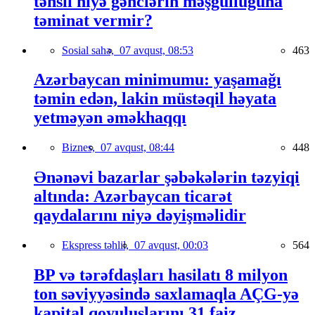
təhsil niyə gənclərin məşğulluğuna
təminat vermir?
Sosial sahə,
07 avqust, 08:53
463
Azərbaycan minimumu: yaşamağı
təmin edən, lakin müstəqil həyata
yetməyən əməkhaqqı
Biznes,
07 avqust, 08:44
448
Ənənəvi bazarlar şəbəkələrin təzyiqi
altında: Azərbaycan ticarət
qaydalarını niyə dəyişməlidir
Ekspress təhlil,
07 avqust, 00:03
564
BP və tərəfdaşları hasilatı 8 milyon
ton səviyyəsində saxlamaqla AÇG-yə
kapital qoyuluşlarını 31 faiz