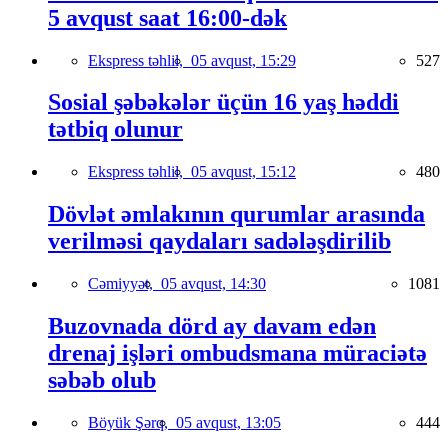
5 avqust saat 16:00-dək
Ekspress təhlil,
05 avqust, 15:29
527
Sosial şəbəkələr üçün 16 yaş həddi
tətbiq olunur
Ekspress təhlil,
05 avqust, 15:12
480
Dövlət əmlakının qurumlar arasında
verilməsi qaydaları sadələşdirilib
Cəmiyyət,
05 avqust, 14:30
1081
Buzovnada dörd ay davam edən
drenaj işləri ombudsmana müraciətə
səbəb olub
Böyük Şərq,
05 avqust, 13:05
444