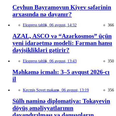
Ceyhun Bayramovun Kiyev səfərinin
arxasında nə dayanır?
Ekspress təhlil,
06 avqust, 14:32
366
AZAL, ASCO və “Azərkosmos” üçün
yeni idarəetmə modeli: Fərman hansı
dəyişiklikləri gətirir?
Ekspress təhlil,
06 avqust, 13:43
350
Məhkəmə icmalı: 3–5 avqust 2026-cı
il
Keçmiş Sovet məkanı,
06 avqust, 13:19
356
Sülh naminə diplomatiya: Tokayevin
döyüş əməliyyatlarının
dayandırılması və danışıqların