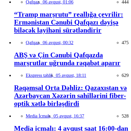
Qafqaz,
06 avqust, 01:06
444
“Tramp marşrutu” reallığa çevrilir:
Ermənistan Cənubi Qafqazı dəyişə
biləcək layihəni sürətləndirir
Qafqaz,
06 avqust, 00:32
475
ABŞ və Çin Cənubi Qafqazda
marşrutlar uğrunda rəqabət aparır
Ekspress təhlil,
05 avqust, 18:11
629
Rəqəmsal Orta Dəhliz: Qazaxıstan və
Azərbaycan Xəzərin sahillərini fiber-
optik xətlə birləşdirdi
Media İcmalı,
05 avqust, 16:37
528
Media icmalı: 4 avqust saat 16:00-dan