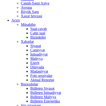
Cənub-Şərqi Asiya
Avropa
Böyük Şərq
Xəzər hövzəsi
Arxiv
Müsahibə
Sual-cavab
Çətin sual
Bizimkiler
Xəbərlər
Siyasət
Cəmiyyət
İqtisadiyyat
Maliyyə
Enerji
Dünyada
Mədəniyyət
Foto sessiyalar
Aktual Reportaj
Buraxılışlar
Bülleten Siyasət
Bülleten İqtisadiyyat
Bülleten Maliyyə
Bülleten Energetika
Söz istəyirəm