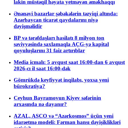
lakin müstəqil həyata yetməyən əməkhaqqı
Ənənəvi bazarlar şəbəkələrin təzyiqi altında:
Azərbaycan ticarət qaydalarını niyə
dəyişməlidir
BP və tərəfdaşları hasilatı 8 milyon ton
səviyyəsində saxlamaqla AÇG-yə kapital
qoyuluşlarını 31 faiz artırıblar
Media icmalı: 5 avqust saat 16:00-dan 6 avqust
2026-cı il saat 16:00-dək
Gömrükdə keyfiyyət inqilabı, yoxsa yeni
bürokratiya?
Ceyhun Bayramovun Kiyev səfərinin
arxasında nə dayanır?
AZAL, ASCO və “Azərkosmos” üçün yeni
idarəetmə modeli: Fərman hansı dəyişiklikləri