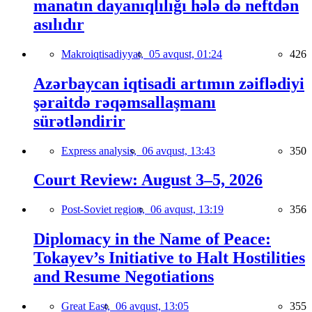
manatın dayanıqlılığı hələ də neftdən
asılıdır
Makroiqtisadiyyat,
05 avqust, 01:24
426
Azərbaycan iqtisadi artımın zəiflədiyi
şəraitdə rəqəmsallaşmanı
sürətləndirir
Express analysis,
06 avqust, 13:43
350
Court Review: August 3–5, 2026
Post-Soviet region,
06 avqust, 13:19
356
Diplomacy in the Name of Peace:
Tokayev’s Initiative to Halt Hostilities
and Resume Negotiations
Great East,
06 avqust, 13:05
355