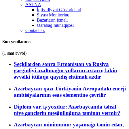
ASTNA
İqtisadiyyat Göstəriciləri
Siyası Monitorinq
Bazarların icmalı
Qarabağ münaqişəsi
Contact az
Son yenilənmə
(1 saat əvvəl)
Seçkilərdən sonra Ermənistan və Rusiya
gərginliyi azaltmağın yollarını axtarır, lakin
əvvəlki ittifaqa qayıdış ehtimalı azdır
Azərbaycan qazı Türkiyənin Avropadakı enerji
ambisiyalarının əsas elementinə çevrilir
Diplom var, iş yoxdur: Azərbaycanda təhsil
niyə gənclərin məşğulluğuna təminat vermir?
Azərbaycan minimumu: yaşamağı təmin edən,