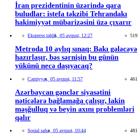
İran prezidentinin üzərində qara
buludlar: istefa təkzibi Tehrandakı
hakimiyyət mübarizəsini üzə çıxarır
Ekspress təhlil,
05 avqust, 12:27
519
Metroda 10 aylıq sınaq: Bakı gələcəyə
hazırlaşır, bəs sərnişin bu günün
yükünü necə daşıyacaq?
Cəmiyyət,
05 avqust, 11:57
461
Azərbaycan gənclər siyasətini
nəticələrə bağlamağa çalışır, lakin
məşğulluq və beyin axını problemləri
qalır
Sosial sahə,
05 avqust, 10:44
481