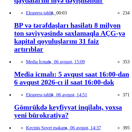
qaydalarını niyə dəyişməlidir
Ekspress təhlil,
00:03
234
BP və tərəfdaşları hasilatı 8 milyon
ton səviyyəsində saxlamaqla AÇG-yə
kapital qoyuluşlarını 31 faiz
artırıblar
Media İcmalı,
06 avqust, 15:09
353
Media icmalı: 5 avqust saat 16:00-dan
6 avqust 2026-cı il saat 16:00-dək
Ekspress təhlil,
06 avqust, 14:51
371
Gömrükdə keyfiyyət inqilabı, yoxsa
yeni bürokratiya?
Keçmiş Sovet məkanı,
06 avqust, 14:37
395