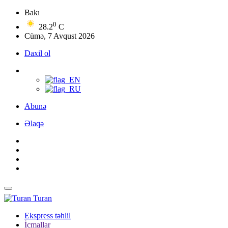
Bakı
0
28.2
C
Cümə, 7 Avqust 2026
Daxil ol
Abunə
Əlaqə
Turan
Ekspress təhlil
İcmallar