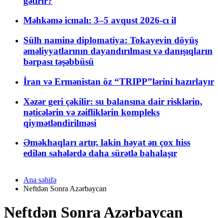
gətirir?
Məhkəmə icmalı: 3–5 avqust 2026-cı il
Sülh naminə diplomatiya: Tokayevin döyüş
əməliyyatlarının dayandırılması və danışıqların
bərpası təşəbbüsü
İran və Ermənistan öz “TRIPP”lərini hazırlayır
Xəzər geri çəkilir: su balansına dair risklərin,
nəticələrin və zəifliklərin kompleks
qiymətləndirilməsi
Əməkhaqları artır, lakin həyat ən çox hiss
edilən sahələrdə daha sürətlə bahalaşır
Ana səhifə
Neftdən Sonra Azərbaycan
Neftdən Sonra Azərbaycan