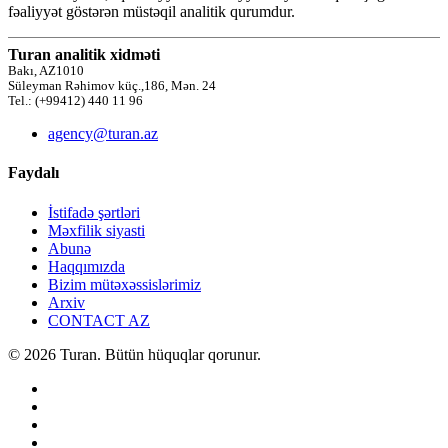
fəaliyyət göstərən müstəqil analitik qurumdur.
Turan analitik xidməti
Bakı, AZ1010
Süleyman Rəhimov küç.,186, Mən. 24
Tel.: (+99412) 440 11 96
agency@turan.az
Faydalı
İstifadə şərtləri
Məxfilik siyasti
Abunə
Haqqımızda
Bizim mütəxəssislərimiz
Arxiv
CONTACT AZ
© 2026 Turan. Bütün hüquqlar qorunur.