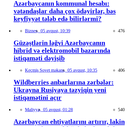
Azərbaycanın kommunal hesabı:
vətəndaşlar daha çox ödəyirlər, bəs
keyfiyyət tələb edə bilirlərmi?
Biznes,
05 avqust, 10:39
476
Güzəştlərin ləğvi Azərbaycanın
hibrid və elektromobil bazarında
istiqaməti dəyişib
Keçmiş Sovet məkanı,
05 avqust, 10:35
406
Wildberries anbarlarına zərbələr:
Ukrayna Rusiyaya təzyiqin yeni
istiqamətini açır
Maliyyə,
05 avqust, 01:28
540
Azərbaycan ehtiyatlarını artırır, lakin