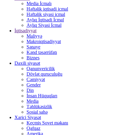
Media İcmalı
Həftəlik iqtisadi icmal
Həftəlik siyasi icmal
Aylıq İqtisadi İcmal
Aylıq Siyasi İcmal
İqtisadiyyat
Maliyyə
Makroiqtisadiyyat
Sənaye
Kənd təsərrüfatı
Biznes
Daxili siyasət
Qanunvericilik
Dövlət quruculuğu
Cəmiyyət
Gender
Din
İnsan Hüquqları
Media
Təhlükəsizlik
Sosial sahə
Xarici Siyasət
Keçmiş Sovet məkanı
Qafqaz
Amerika