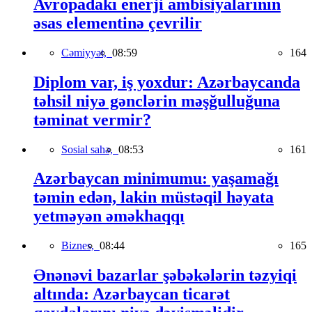
Avropadakı enerji ambisiyalarının
əsas elementinə çevrilir
Cəmiyyət,
08:59
164
Diplom var, iş yoxdur: Azərbaycanda
təhsil niyə gənclərin məşğulluğuna
təminat vermir?
Sosial sahə,
08:53
161
Azərbaycan minimumu: yaşamağı
təmin edən, lakin müstəqil həyata
yetməyən əməkhaqqı
Biznes,
08:44
165
Ənənəvi bazarlar şəbəkələrin təzyiqi
altında: Azərbaycan ticarət