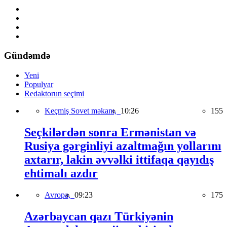
Gündəmdə
Yeni
Populyar
Redaktorun seçimi
Keçmiş Sovet məkanı,
10:26
155
Seçkilərdən sonra Ermənistan və
Rusiya gərginliyi azaltmağın yollarını
axtarır, lakin əvvəlki ittifaqa qayıdış
ehtimalı azdır
Avropa,
09:23
175
Azərbaycan qazı Türkiyənin