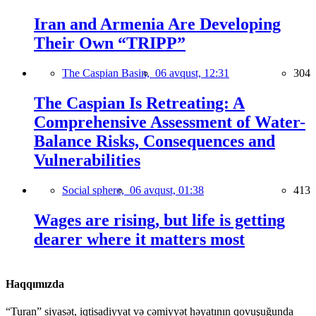
Iran and Armenia Are Developing
Their Own “TRIPP”
The Caspian Basin,
06 avqust, 12:31
304
The Caspian Is Retreating: A
Comprehensive Assessment of Water-
Balance Risks, Consequences and
Vulnerabilities
Social sphere,
06 avqust, 01:38
413
Wages are rising, but life is getting
dearer where it matters most
Haqqımızda
“Turan” siyasət, iqtisadiyyat və cəmiyyət həyatının qovuşuğunda