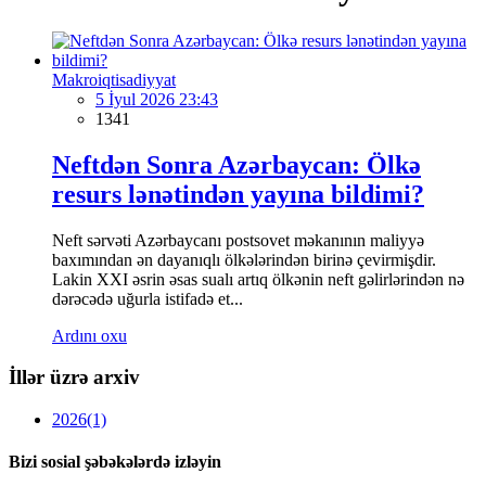
Makroiqtisadiyyat
5 İyul 2026 23:43
1341
Neftdən Sonra Azərbaycan: Ölkə
resurs lənətindən yayına bildimi?
Neft sərvəti Azərbaycanı postsovet məkanının maliyyə
baxımından ən dayanıqlı ölkələrindən birinə çevirmişdir.
Lakin XXI əsrin əsas sualı artıq ölkənin neft gəlirlərindən nə
dərəcədə uğurla istifadə et...
Ardını oxu
İllər üzrə arxiv
2026
(1)
Bizi sosial şəbəkələrdə izləyin