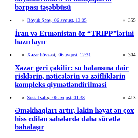
bərpası təşəbbüsü
Böyük Şərq,
06 avqust, 13:05
355
İran və Ermənistan öz “TRIPP”lərini
hazırlayır
Xəzər hövzəsi,
06 avqust, 12:31
304
Xəzər geri çəkilir: su balansına dair
risklərin, nəticələrin və zəifliklərin
kompleks qiymətləndirilməsi
Sosial sahə,
06 avqust, 01:38
413
Əməkhaqları artır, lakin həyat ən çox
hiss edilən sahələrdə daha sürətlə
bahalaşır