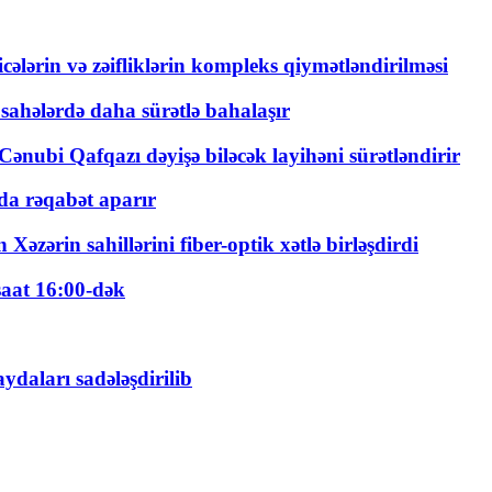
ticələrin və zəifliklərin kompleks qiymətləndirilməsi
 sahələrdə daha sürətlə bahalaşır
ənubi Qafqazı dəyişə biləcək layihəni sürətləndirir
a rəqabət aparır
zərin sahillərini fiber-optik xətlə birləşdirdi
saat 16:00-dək
daları sadələşdirilib