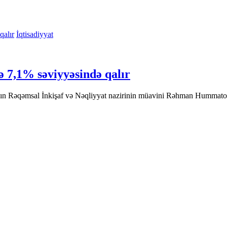
İqtisadiyyat
ə 7,1% səviyyəsində qalır
n Rəqəmsal İnkişaf və Nəqliyyat nazirinin müavini Rəhman Hummatov, 