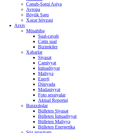
Cənub-Şərqi Asiya
Avropa
Böyük Şərq
Xəzər hövzəsi
Arxiv
Müsahibə
Sual-cavab
Çətin sual
Bizimkiler
Xəbərlər
Siyasət
Cəmiyyət
İqtisadiyyat
Maliyyə
Enerji
Dünyada
Mədəniyyət
Foto sessiyalar
Aktual Reportaj
Buraxılışlar
Bülleten Siyasət
Bülleten İqtisadiyyat
Bülleten Maliyyə
Bülleten Energetika
Söz istəyirəm