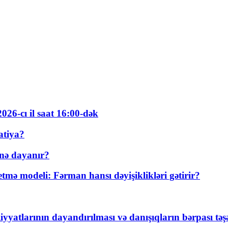
026-cı il saat 16:00-dək
atiya?
nə dayanır?
ə modeli: Fərman hansı dəyişiklikləri gətirir?
yyatlarının dayandırılması və danışıqların bərpası tə