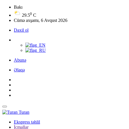
Bakı
0
29.5
C
Cümə axşamı, 6 Avqust 2026
Daxil ol
Abunə
Əlaqə
Turan
Ekspress təhlil
İcmallar