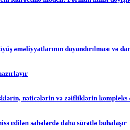
yüş əməliyyatlarının dayandırılması və dan
azırlayır
sklərin, nəticələrin və zəifliklərin komplek
iss edilən sahələrdə daha sürətlə bahalaşır