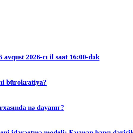
 avqust 2026-cı il saat 16:00-dək
ni bürokratiya?
rxasında nə dayanır?
 idarəetmə modeli: Fərman hansı dəyişikli