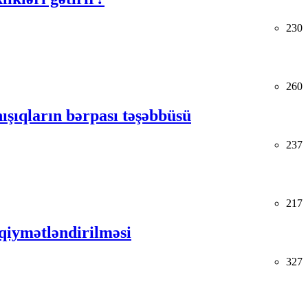
230
260
ışıqların bərpası təşəbbüsü
237
217
s qiymətləndirilməsi
327