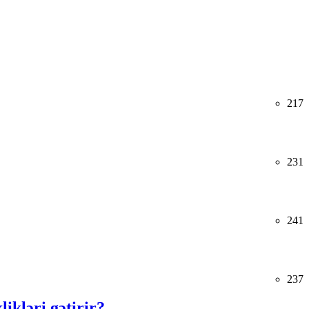
217
231
241
237
kləri gətirir?