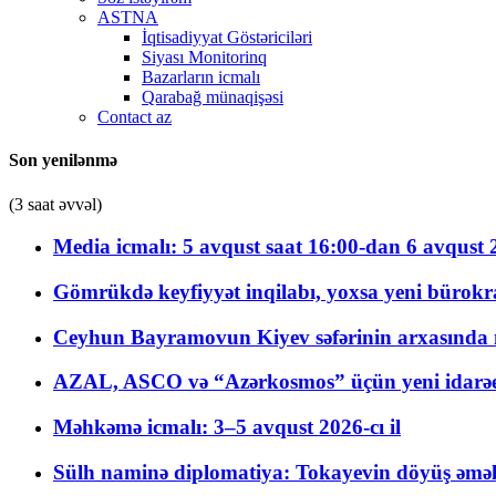
ASTNA
İqtisadiyyat Göstəriciləri
Siyası Monitorinq
Bazarların icmalı
Qarabağ münaqişəsi
Contact az
Son yenilənmə
(3 saat əvvəl)
Media icmalı: 5 avqust saat 16:00-dan 6 avqust 2
Gömrükdə keyfiyyət inqilabı, yoxsa yeni bürokr
Ceyhun Bayramovun Kiyev səfərinin arxasında 
AZAL, ASCO və “Azərkosmos” üçün yeni idarəetm
Məhkəmə icmalı: 3–5 avqust 2026-cı il
Sülh naminə diplomatiya: Tokayevin döyüş əməli