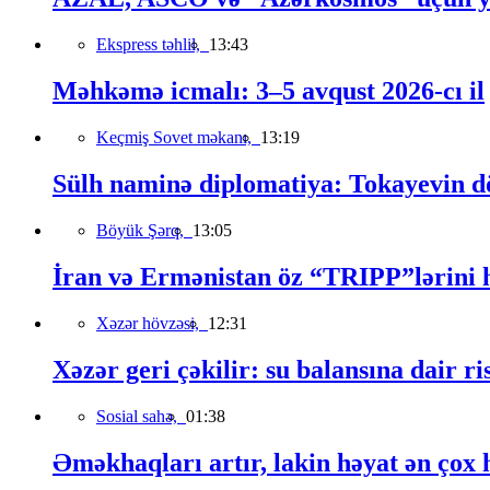
Ekspress təhlil,
13:43
Məhkəmə icmalı: 3–5 avqust 2026-cı il
Keçmiş Sovet məkanı,
13:19
Sülh naminə diplomatiya: Tokayevin dö
Böyük Şərq,
13:05
İran və Ermənistan öz “TRIPP”lərini h
Xəzər hövzəsi,
12:31
Xəzər geri çəkilir: su balansına dair ri
Sosial sahə,
01:38
Əməkhaqları artır, lakin həyat ən çox h