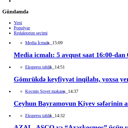
Gündəmdə
Yeni
Populyar
Redaktorun seçimi
Media İcmalı,
15:09
Media icmalı: 5 avqust saat 16:00-dan 6
Ekspress təhlil,
14:51
Gömrükdə keyfiyyət inqilabı, yoxsa ye
Keçmiş Sovet məkanı,
14:37
Ceyhun Bayramovun Kiyev səfərinin a
Ekspress təhlil,
14:32
AZAL, ASCO və “Azərkosmos” üçün yeni