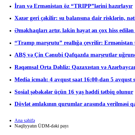
İran və Ermənistan öz “TRIPP”lərini hazırlayır
Xəzər geri çəkilir: su balansına dair risklərin, nə
Əməkhaqları artır, lakin həyat ən çox hiss edilən
“Tramp marşrutu” reallığa çevrilir: Ermənistan C
ABŞ və Çin Cənubi Qafqazda marşrutlar uğrund
Rəqəmsal Orta Dəhliz: Qazaxıstan və Azərbaycan Xə
Media icmalı: 4 avqust saat 16:00-dan 5 avqust 
Sosial şəbəkələr üçün 16 yaş həddi tətbiq olunur
Dövlət əmlakının qurumlar arasında verilməsi qay
Ana səhifə
Nəqliyyatın ÜDM-dəki payı