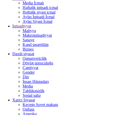
Media İcmalı
Həftəlik iqtisadi icmal
Həftəlik siyasi icmal
Aylıq İqtisadi İcmal
Aylıq Siyasi İcmal
İqtisadiyyat
Maliyyə
Makroiqtisadiyyat
Sənaye
Kənd təsərrüfatı
Biznes
Daxili siyasət
Qanunvericilik
Dövlət quruculuğu
Cəmiyyət
Gender
Din
İnsan Hüquqları
Media
Təhlükəsizlik
Sosial sahə
Xarici Siyasət
Keçmiş Sovet məkanı
Qafqaz
Amerika