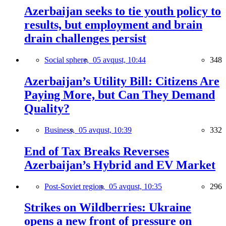
Azerbaijan seeks to tie youth policy to
results, but employment and brain
drain challenges persist
Social sphere,
05 avqust, 10:44
348
Azerbaijan’s Utility Bill: Citizens Are
Paying More, but Can They Demand
Quality?
Business,
05 avqust, 10:39
332
End of Tax Breaks Reverses
Azerbaijan’s Hybrid and EV Market
Post-Soviet region,
05 avqust, 10:35
296
Strikes on Wildberries: Ukraine
opens a new front of pressure on