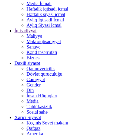
Media İcmalı
Həftəlik iqtisadi icmal
Həftəlik siyasi icmal
Aylıq İqtisadi İcmal
Aylıq Siyasi İcmal
İqtisadiyyat
Maliyyə
Makroiqtisadiyyat
Sənaye
Kənd təsərrüfatı
Biznes
Daxili siyasət
Qanunvericilik
Dövlət quruculuğu
Cəmiyyət
Gender
Din
İnsan Hüquqları
Media
Təhlükəsizlik
Sosial sahə
Xarici Siyasət
Keçmiş Sovet məkanı
Qafqaz
Amerika