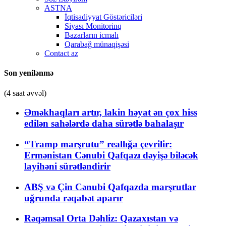
ASTNA
İqtisadiyyat Göstəriciləri
Siyası Monitorinq
Bazarların icmalı
Qarabağ münaqişəsi
Contact az
Son yenilənmə
(4 saat əvvəl)
Əməkhaqları artır, lakin həyat ən çox hiss
edilən sahələrdə daha sürətlə bahalaşır
“Tramp marşrutu” reallığa çevrilir:
Ermənistan Cənubi Qafqazı dəyişə biləcək
layihəni sürətləndirir
ABŞ və Çin Cənubi Qafqazda marşrutlar
uğrunda rəqabət aparır
Rəqəmsal Orta Dəhliz: Qazaxıstan və