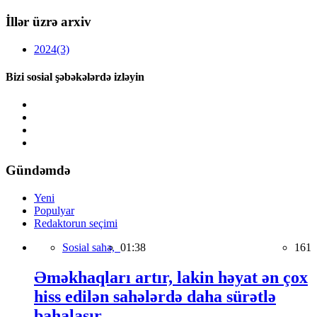
İllər üzrə arxiv
2024
(3)
Bizi sosial şəbəkələrdə izləyin
Gündəmdə
Yeni
Populyar
Redaktorun seçimi
Sosial sahə,
01:38
161
Əməkhaqları artır, lakin həyat ən çox
hiss edilən sahələrdə daha sürətlə
bahalaşır