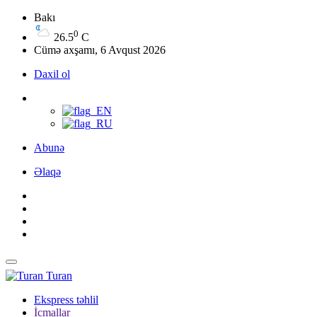
Bakı
0
26.5
C
Cümə axşamı, 6 Avqust 2026
Daxil ol
Abunə
Əlaqə
Turan
Ekspress təhlil
İcmallar