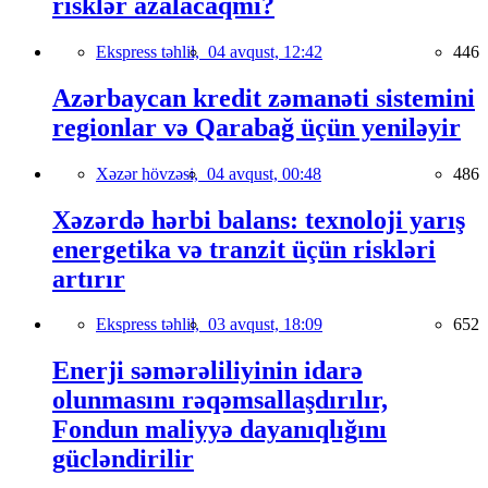
risklər azalacaqmı?
Ekspress təhlil,
04 avqust, 12:42
446
Azərbaycan kredit zəmanəti sistemini
regionlar və Qarabağ üçün yeniləyir
Xəzər hövzəsi,
04 avqust, 00:48
486
Xəzərdə hərbi balans: texnoloji yarış
energetika və tranzit üçün riskləri
artırır
Ekspress təhlil,
03 avqust, 18:09
652
Enerji səmərəliliyinin idarə
olunmasını rəqəmsallaşdırılır,
Fondun maliyyə dayanıqlığını
gücləndirilir