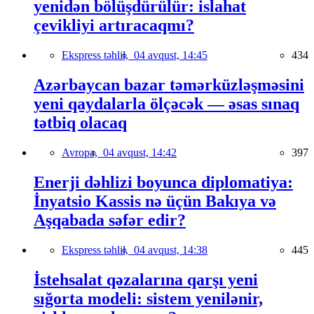
yenidən bölüşdürülür: islahat
çevikliyi artıracaqmı?
Ekspress təhlil,
04 avqust, 14:45
434
Azərbaycan bazar təmərküzləşməsini
yeni qaydalarla ölçəcək — əsas sınaq
tətbiq olacaq
Avropa,
04 avqust, 14:42
397
Enerji dəhlizi boyunca diplomatiya:
İnyatsio Kassis nə üçün Bakıya və
Aşqabada səfər edir?
Ekspress təhlil,
04 avqust, 14:38
445
İstehsalat qəzalarına qarşı yeni
sığorta modeli: sistem yenilənir,