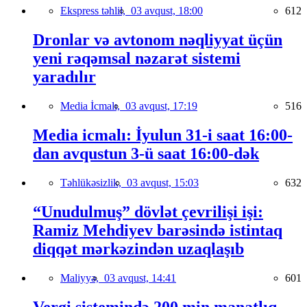
Ekspress təhlil,
03 avqust, 18:00
612
Dronlar və avtonom nəqliyyat üçün
yeni rəqəmsal nəzarət sistemi
yaradılır
Media İcmalı,
03 avqust, 17:19
516
Media icmalı: İyulun 31-i saat 16:00-
dan avqustun 3-ü saat 16:00-dək
Təhlükəsizlik,
03 avqust, 15:03
632
“Unudulmuş” dövlət çevrilişi işi:
Ramiz Mehdiyev barəsində istintaq
diqqət mərkəzindən uzaqlaşıb
Maliyyə,
03 avqust, 14:41
601
Vergi sistemində 200 min manatlıq