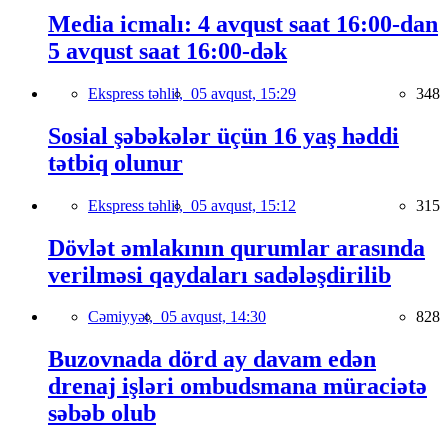
Media icmalı: 4 avqust saat 16:00-dan
5 avqust saat 16:00-dək
Ekspress təhlil,
05 avqust, 15:29
348
Sosial şəbəkələr üçün 16 yaş həddi
tətbiq olunur
Ekspress təhlil,
05 avqust, 15:12
315
Dövlət əmlakının qurumlar arasında
verilməsi qaydaları sadələşdirilib
Cəmiyyət,
05 avqust, 14:30
828
Buzovnada dörd ay davam edən
drenaj işləri ombudsmana müraciətə
səbəb olub