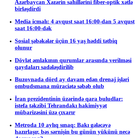
Azərbaycan Xəzərin sahillərini fiber-optik xətlə
birləşdirdi
Media icmalı: 4 avqust saat 16:00-dan 5 avqust
saat 16:00-dək
Sosial şəbəkələr üçün 16 yaş həddi tətbiq
olunur
Dövlət əmlakının qurumlar arasında verilməsi
qaydaları sadələşdirilib
Buzovnada dörd ay davam edən drenaj işləri
ombudsmana müraciətə səbəb olub
İran prezidentinin üzərində qara buludlar:
istefa təkzibi Tehrandakı hakimiyyət
mübarizəsini üzə çıxarır
Metroda 10 aylıq sınaq: Bakı gələcəyə
hazırlaşır, bəs sərnişin bu günün yükünü necə