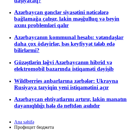
daşıyacaq?
Azərbaycan gənclər siyasətini nəticələrə
bağlamağa çalışır, lakin məşğulluq və beyin
axını problemləri qalır
Azərbaycanın kommunal hesabı: vətəndaşlar
daha çox ödəyirlər, bəs keyfiyyət tələb edə
bilirlərmi?
Güzəştlərin ləğvi Azərbaycanın hibrid və
elektromobil bazarında istiqaməti dəyişib
Wildberries anbarlarına zərbələr: Ukrayna
Rusiyaya təzyiqin yeni istiqamətini açır
Azərbaycan ehtiyatlarını artırır, lakin manatın
dayanıqlılığı hələ də neftdən asılıdır
Ana səhifə
Профицит бюджета