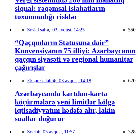
siqnal: rəqəmsal islahatların
toxunmadığı risklər
Sosial sahə,
03 avqust, 14:25
550
“Qaçqınların Statusuna dair”
Konvensiyanın 75 illiyi: Azərbaycanın
qaçqın siyasəti və regional humanitar
çağırışlar
Ekspress təhlil,
03 avqust, 14:18
670
Azərbaycanda kartdan-karta
köçürmələrə yeni limitlər kölgə
iqtisadiyyatını hədəfə alır, lakin
suallar doğurur
Social,
05 avqust, 11:57
328