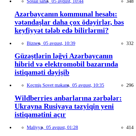
Sosial sahə,
05 avqust, 10:44
348
Azərbaycanın kommunal hesabı:
vətəndaşlar daha çox ödəyirlər, bəs
keyfiyyət tələb edə bilirlərmi?
Biznes,
05 avqust, 10:39
332
Güzəştlərin ləğvi Azərbaycanın
hibrid və elektromobil bazarında
istiqaməti dəyişib
Keçmiş Sovet məkanı,
05 avqust, 10:35
296
Wildberries anbarlarına zərbələr:
Ukrayna Rusiyaya təzyiqin yeni
istiqamətini açır
Maliyyə,
05 avqust, 01:28
414