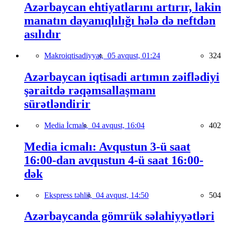
Azərbaycan ehtiyatlarını artırır, lakin
manatın dayanıqlılığı hələ də neftdən
asılıdır
Makroiqtisadiyyat,
05 avqust, 01:24
324
Azərbaycan iqtisadi artımın zəiflədiyi
şəraitdə rəqəmsallaşmanı
sürətləndirir
Media İcmalı,
04 avqust, 16:04
402
Media icmalı: Avqustun 3-ü saat
16:00-dan avqustun 4-ü saat 16:00-
dək
Ekspress təhlil,
04 avqust, 14:50
504
Azərbaycanda gömrük səlahiyyətləri