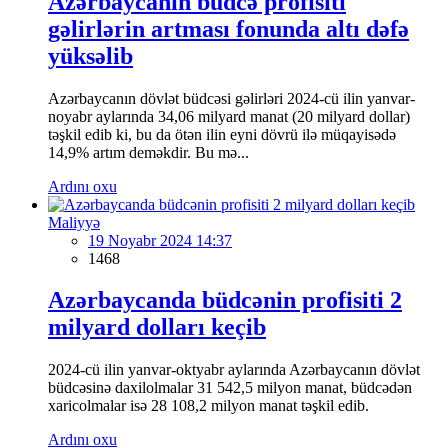
Azərbaycanın büdcə profisiti
gəlirlərin artması fonunda altı dəfə
yüksəlib
Azərbaycanın dövlət büdcəsi gəlirləri 2024-cü ilin yanvar-
noyabr aylarında 34,06 milyard manat (20 milyard dollar)
təşkil edib ki, bu da ötən ilin eyni dövrü ilə müqayisədə
14,9% artım deməkdir. Bu mə...
Ardını oxu
Maliyyə
19 Noyabr 2024 14:37
1468
Azərbaycanda büdcənin profisiti 2
milyard dolları keçib
2024-cü ilin yanvar-oktyabr aylarında Azərbaycanın dövlət
büdcəsinə daxilolmalar 31 542,5 milyon manat, büdcədən
xaricolmalar isə 28 108,2 milyon manat təşkil edib.
Ardını oxu