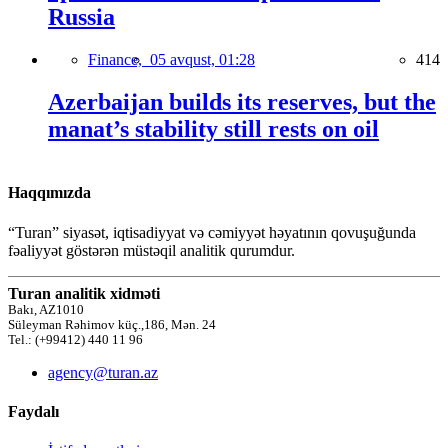
Russia
Finance,
05 avqust, 01:28
414
Azerbaijan builds its reserves, but the
manat’s stability still rests on oil
Haqqımızda
“Turan” siyasət, iqtisadiyyat və cəmiyyət həyatının qovuşuğunda
fəaliyyət göstərən müstəqil analitik qurumdur.
Turan analitik xidməti
Bakı, AZ1010
Süleyman Rəhimov küç.,186, Mən. 24
Tel.: (+99412) 440 11 96
agency@turan.az
Faydalı