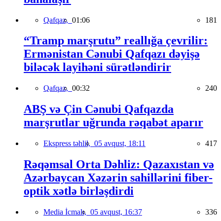
Qafqaz,
01:06
181
“Tramp marşrutu” reallığa çevrilir:
Ermənistan Cənubi Qafqazı dəyişə
biləcək layihəni sürətləndirir
Qafqaz,
00:32
240
ABŞ və Çin Cənubi Qafqazda
marşrutlar uğrunda rəqabət aparır
Ekspress təhlil,
05 avqust, 18:11
417
Rəqəmsal Orta Dəhliz: Qazaxıstan və
Azərbaycan Xəzərin sahillərini fiber-
optik xətlə birləşdirdi
Media İcmalı,
05 avqust, 16:37
336