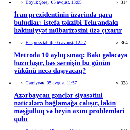
Böyük Şərq,
05 avqust, 13:05
314
İran prezidentinin üzərində qara
buludlar: istefa təkzibi Tehrandakı
hakimiyyət mübarizəsini üzə çıxarır
Ekspress təhlil,
05 avqust, 12:27
364
Metroda 10 aylıq sınaq: Bakı gələcəyə
hazırlaşır, bəs sərnişin bu günün
yükünü necə daşıyacaq?
Cəmiyyət,
05 avqust, 11:57
328
Azərbaycan gənclər siyasətini
nəticələrə bağlamağa çalışır, lakin
məşğulluq və beyin axını problemləri
qalır