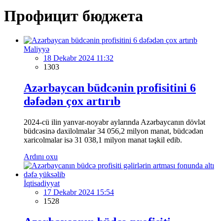
Профицит бюджета
Maliyyə
18 Dekabr 2024 11:32
1303
Azərbaycan büdcənin profisitini 6
dəfədən çox artırıb
2024-cü ilin yanvar-noyabr aylarında Azərbaycanın dövlət
büdcəsinə daxilolmalar 34 056,2 milyon manat, büdcədən
xaricolmalar isə 31 038,1 milyon manat təşkil edib.
Ardını oxu
İqtisadiyyat
17 Dekabr 2024 15:54
1528