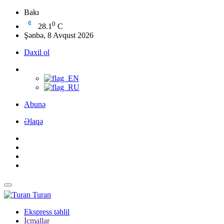
Bakı
0
28.1
C
Şənbə, 8 Avqust 2026
Daxil ol
Abunə
Əlaqə
Turan
Ekspress təhlil
İcmallar