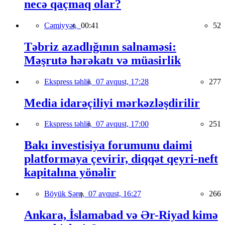
necə qaçmaq olar?
Cəmiyyət,
00:41
52
Təbriz azadlığının salnaməsi:
Məşrutə hərəkatı və müasirlik
Ekspress təhlil,
07 avqust, 17:28
277
Media idarəçiliyi mərkəzləşdirilir
Ekspress təhlil,
07 avqust, 17:00
251
Bakı investisiya forumunu daimi
platformaya çevirir, diqqət qeyri-neft
kapitalına yönəlir
Böyük Şərq,
07 avqust, 16:27
266
Ankara, İslamabad və Ər-Riyad kimə