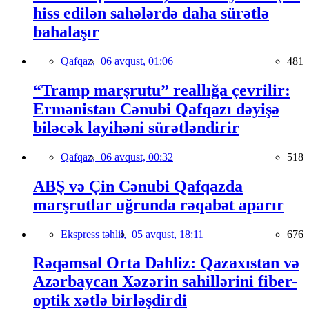
hiss edilən sahələrdə daha sürətlə
bahalaşır
Qafqaz,
06 avqust, 01:06
481
“Tramp marşrutu” reallığa çevrilir:
Ermənistan Cənubi Qafqazı dəyişə
biləcək layihəni sürətləndirir
Qafqaz,
06 avqust, 00:32
518
ABŞ və Çin Cənubi Qafqazda
marşrutlar uğrunda rəqabət aparır
Ekspress təhlil,
05 avqust, 18:11
676
Rəqəmsal Orta Dəhliz: Qazaxıstan və
Azərbaycan Xəzərin sahillərini fiber-
optik xətlə birləşdirdi