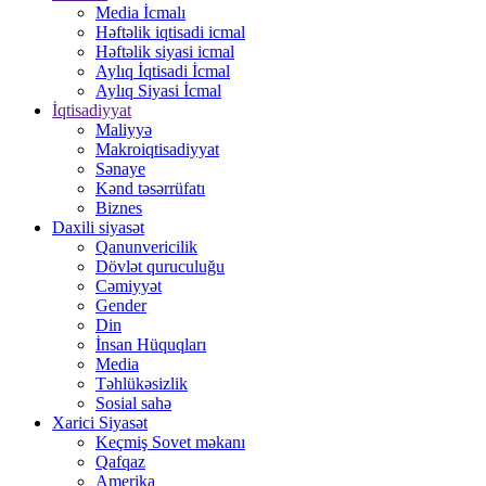
Media İcmalı
Həftəlik iqtisadi icmal
Həftəlik siyasi icmal
Aylıq İqtisadi İcmal
Aylıq Siyasi İcmal
İqtisadiyyat
Maliyyə
Makroiqtisadiyyat
Sənaye
Kənd təsərrüfatı
Biznes
Daxili siyasət
Qanunvericilik
Dövlət quruculuğu
Cəmiyyət
Gender
Din
İnsan Hüquqları
Media
Təhlükəsizlik
Sosial sahə
Xarici Siyasət
Keçmiş Sovet məkanı
Qafqaz
Amerika