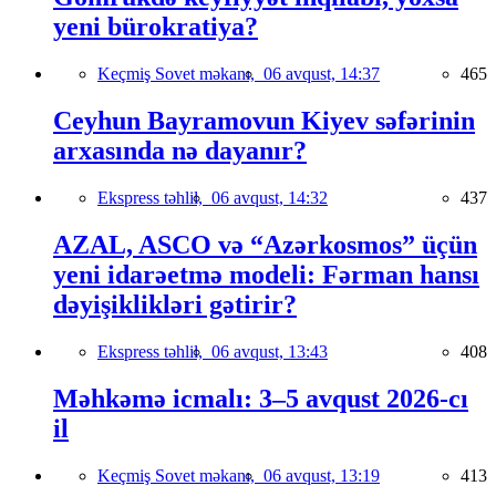
yeni bürokratiya?
Keçmiş Sovet məkanı,
06 avqust, 14:37
465
Ceyhun Bayramovun Kiyev səfərinin
arxasında nə dayanır?
Ekspress təhlil,
06 avqust, 14:32
437
AZAL, ASCO və “Azərkosmos” üçün
yeni idarəetmə modeli: Fərman hansı
dəyişiklikləri gətirir?
Ekspress təhlil,
06 avqust, 13:43
408
Məhkəmə icmalı: 3–5 avqust 2026-cı
il
Keçmiş Sovet məkanı,
06 avqust, 13:19
413