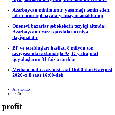
Azərbaycan minimumu: yaşamağı təmin edən,
lakin müstəqil həyata yetməyən əməkhaqqı
Ənənəvi bazarlar şəbəkələrin təzyiqi altında:
Azərbaycan ticarət qaydalarını niyə
dəyişməlidir
BP və tərəfdaşları hasilatı 8 milyon ton
səviyyəsində saxlamaqla AÇG-yə kapital
qoyuluşlarını 31 faiz artırıblar
Media icmalı: 5 avqust saat 16:00-dan 6 avqust
2026-cı il saat 16:00-dək
Ana səhifə
profit
profit