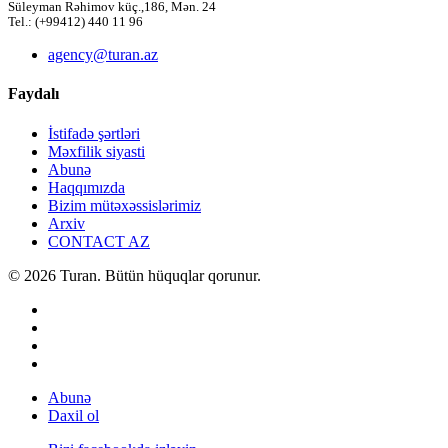
Süleyman Rəhimov küç.,186, Mən. 24
Tel.: (+99412) 440 11 96
agency@turan.az
Faydalı
İstifadə şərtləri
Məxfilik siyasti
Abunə
Haqqımızda
Bizim mütəxəssislərimiz
Arxiv
CONTACT AZ
© 2026 Turan. Bütün hüquqlar qorunur.
Abunə
Daxil ol