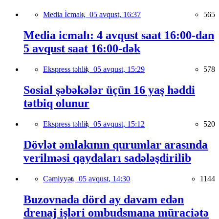
Media İcmalı,
05 avqust, 16:37
565
Media icmalı: 4 avqust saat 16:00-dan
5 avqust saat 16:00-dək
Ekspress təhlil,
05 avqust, 15:29
578
Sosial şəbəkələr üçün 16 yaş həddi
tətbiq olunur
Ekspress təhlil,
05 avqust, 15:12
520
Dövlət əmlakının qurumlar arasında
verilməsi qaydaları sadələşdirilib
Cəmiyyət,
05 avqust, 14:30
1144
Buzovnada dörd ay davam edən
drenaj işləri ombudsmana müraciətə