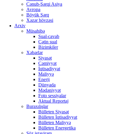
Cənub-Şərqi Asiya
Avropa
Böyük Şərq
Xəzər hövzəsi
Arxiv
Müsahibə
Sual-cavab
Çətin sual
Bizimkiler
Xəbərlər
Siyasət
Cəmiyyət
İqtisadiyyat
Maliyyə
Enerji
Dünyada
Mədəniyyət
Foto sessiyalar
Aktual Reportaj
Buraxılışlar
Bülleten Siyasət
Bülleten İqtisadiyyat
Bülleten Maliyyə
Bülleten Energetika
Söz istəyirəm