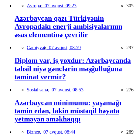
Avropa,
07 avqust, 09:23
305
Azərbaycan qazı Türkiyənin
Avropadakı enerji ambisiyalarının
əsas elementinə çevrilir
Cəmiyyət,
07 avqust, 08:59
297
Diplom var, iş yoxdur: Azərbaycanda
təhsil niyə gənclərin məşğulluğuna
təminat vermir?
Sosial sahə,
07 avqust, 08:53
276
Azərbaycan minimumu: yaşamağı
təmin edən, lakin müstəqil həyata
yetməyən əməkhaqqı
Biznes,
07 avqust, 08:44
269