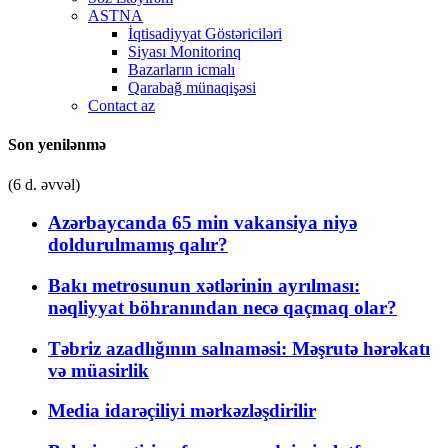
ASTNA
İqtisadiyyat Göstəriciləri
Siyası Monitorinq
Bazarların icmalı
Qarabağ münaqişəsi
Contact az
Son yenilənmə
(6 d. əvvəl)
Azərbaycanda 65 min vakansiya niyə
doldurulmamış qalır?
Bakı metrosunun xətlərinin ayrılması:
nəqliyyat böhranından necə qaçmaq olar?
Təbriz azadlığının salnaməsi: Məşrutə hərəkatı
və müasirlik
Media idarəçiliyi mərkəzləşdirilir