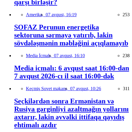
qarşı birləşir?
Amerika,
07 avqust, 16:19
253
SOFAZ Perunun energetika
sektoruna sərmayə yatırıb, lakin
sövdələşmənin məbləğini açıqlamayıb
Media İcmalı,
07 avqust, 16:10
238
Media icmalı: 6 avqust saat 16:00-dan
7 avqust 2026-cı il saat 16:00-dək
Keçmiş Sovet məkanı,
07 avqust, 10:26
311
Seçkilərdən sonra Ermənistan və
Rusiya gərginliyi azaltmağın yollarını
axtarır, lakin əvvəlki ittifaqa qayıdış
ehtimalı azdır