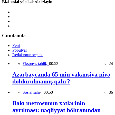
Bizi sosial şəbəkələrdə izləyin
Gündəmdə
Yeni
Populyar
Redaktorun seçimi
Ekspress təhlil,
00:52
24
Azərbaycanda 65 min vakansiya niyə
doldurulmamış qalır?
Sosial sahə,
00:50
36
Bakı metrosunun xətlərinin
ayrılması: nəqliyyat böhranından