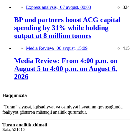
Express analysis,
07 avqust, 00:03
324
BP and partners boost ACG capital
spending by 31% while holding
output at 8 million tonnes
Media Review,
06 avqust, 15:09
415
Media Review: From 4:00 p.m. on
August 5 to 4:00 p.m. on August 6,
2026
Haqqımızda
“Turan” siyasət, iqtisadiyyat və cəmiyyət həyatının qovuşuğunda
fəaliyyət göstərən müstəqil analitik qurumdur.
Turan analitik xidməti
Bakı, AZ1010