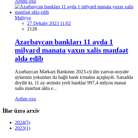
Ardını oxu
Maliyyə
27 Dekabr 2023 11:02
2128
Azərbaycan bankları 11 ayda 1
milyard manata yaxın xalis mənfəət
əldə edib
Azərbaycan Mərkəzi Bankının 2023-cü ilin yanvar-noyabr
aylarının yekunları ilə bağlı bank icmalını açıqlayıb. Sənəddə
deyilir ki, 11 ay ərzində yerli banklar 997,4 milyon manat
xalis mənfəət əldə e...
Ardını oxu
İllər üzrə arxiv
2024
(5)
2023
(1)