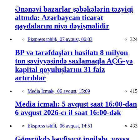
Ənənəvi bazarlar şəbəkələrin təzyiqi
altında: Azərbaycan ticarət
qaydalarını niyə dəyişməlidir
Ekspress təhlil,
07 avqust, 00:03
324
BP və tərəfdaşları hasilatı 8 milyon
ton səviyyəsində saxlamaqla AÇG-yə
kapital qoyuluşlarını 31 faiz
artırıblar
Media İcmalı,
06 avqust, 15:09
415
Media icmalı: 5 avqust saat 16:00-dan
6 avqust 2026-cı il saat 16:00-dək
Ekspress təhlil,
06 avqust, 14:51
433
Gömrükdə keyfiyyət inqilabı, yoxsa