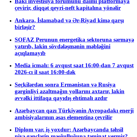
Bakı investisiya forumunu daimi platformaya
çevirir, diqqət qeyri-neft kapitalına yönəlir
Ankara, İslamabad və Ər-Riyad kimə qarşı
birləşir?
SOFAZ Perunun energetika sektoruna sərmayə
yatırıb, lakin sövdələşmənin məbləğini
açıqlamayıb
Media icmalı: 6 avqust saat 16:00-dan 7 avqust
2026-cı il saat 16:00-dək
Seçkilərdən sonra Ermənistan və Rusiya
gərginliyi azaltmağın yollarını axtarır, lakin
əvvəlki ittifaqa qayıdış ehtimalı azdır
Azərbaycan qazı Türkiyənin Avropadakı enerji
ambisiyalarının əsas elementinə çevrilir
Diplom var, iş yoxdur: Azərbaycanda təhsil
niyə gənclərin məşğulluğuna təminat vermir?