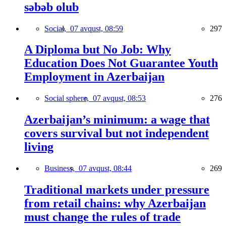
səbəb olub
Social,
07 avqust, 08:59
297
A Diploma but No Job: Why
Education Does Not Guarantee Youth
Employment in Azerbaijan
Social sphere,
07 avqust, 08:53
276
Azerbaijan’s minimum: a wage that
covers survival but not independent
living
Business,
07 avqust, 08:44
269
Traditional markets under pressure
from retail chains: why Azerbaijan
must change the rules of trade