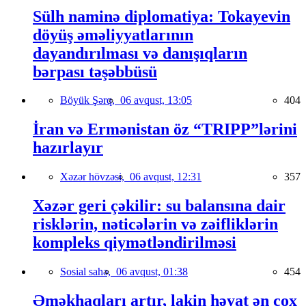
Sülh naminə diplomatiya: Tokayevin
döyüş əməliyyatlarının
dayandırılması və danışıqların
bərpası təşəbbüsü
Böyük Şərq,
06 avqust, 13:05
404
İran və Ermənistan öz “TRIPP”lərini
hazırlayır
Xəzər hövzəsi,
06 avqust, 12:31
357
Xəzər geri çəkilir: su balansına dair
risklərin, nəticələrin və zəifliklərin
kompleks qiymətləndirilməsi
Sosial sahə,
06 avqust, 01:38
454
Əməkhaqları artır, lakin həyat ən çox