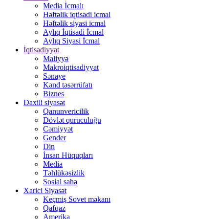
Media İcmalı
Həftəlik iqtisadi icmal
Həftəlik siyasi icmal
Aylıq İqtisadi İcmal
Aylıq Siyasi İcmal
İqtisadiyyat
Maliyyə
Makroiqtisadiyyat
Sənaye
Kənd təsərrüfatı
Biznes
Daxili siyasət
Qanunvericilik
Dövlət quruculuğu
Cəmiyyət
Gender
Din
İnsan Hüquqları
Media
Təhlükəsizlik
Sosial sahə
Xarici Siyasət
Keçmiş Sovet məkanı
Qafqaz
Amerika