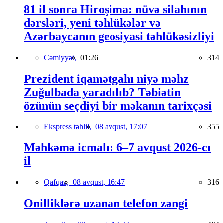
81 il sonra Hiroşima: nüvə silahının
dərsləri, yeni təhlükələr və
Azərbaycanın geosiyasi təhlükəsizliyi
Cəmiyyət,
01:26
314
Prezident iqamətgahı niyə məhz
Zuğulbada yaradılıb? Təbiətin
özünün seçdiyi bir məkanın tarixçəsi
Ekspress təhlil,
08 avqust, 17:07
355
Məhkəmə icmalı: 6–7 avqust 2026-cı
il
Qafqaz,
08 avqust, 16:47
316
Onilliklərə uzanan telefon zəngi