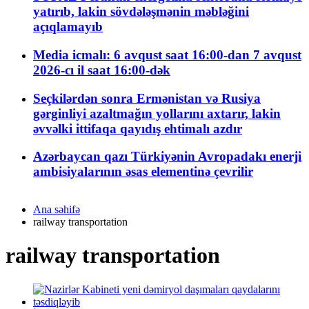
yatırıb, lakin sövdələşmənin məbləğini
açıqlamayıb
Media icmalı: 6 avqust saat 16:00-dan 7 avqust
2026-cı il saat 16:00-dək
Seçkilərdən sonra Ermənistan və Rusiya
gərginliyi azaltmağın yollarını axtarır, lakin
əvvəlki ittifaqa qayıdış ehtimalı azdır
Azərbaycan qazı Türkiyənin Avropadakı enerji
ambisiyalarının əsas elementinə çevrilir
Ana səhifə
railway transportation
railway transportation