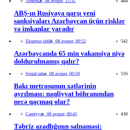
Amerika,
08 avqust, 12:32
464
ABŞ-ın Rusiyaya qarşı yeni
sanksiyaları Azərbaycan üçün risklər
və imkanlar yaradır
Ekspress təhlil,
08 avqust, 00:52
542
Azərbaycanda 65 min vakansiya niyə
doldurulmamış qalır?
Sosial sahə,
08 avqust, 00:50
516
Bakı metrosunun xətlərinin
ayrılması: nəqliyyat böhranından
necə qaçmaq olar?
Cəmiyyət,
08 avqust, 00:41
430
Təbriz azadlığının salnaməsi: