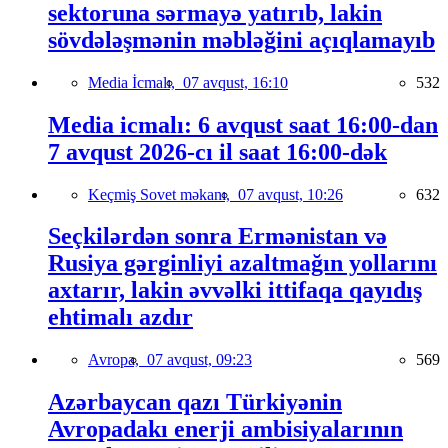
sektoruna sərmayə yatırıb, lakin
sövdələşmənin məbləğini açıqlamayıb
Media İcmalı,
07 avqust, 16:10
532
Media icmalı: 6 avqust saat 16:00-dan
7 avqust 2026-cı il saat 16:00-dək
Keçmiş Sovet məkanı,
07 avqust, 10:26
632
Seçkilərdən sonra Ermənistan və
Rusiya gərginliyi azaltmağın yollarını
axtarır, lakin əvvəlki ittifaqa qayıdış
ehtimalı azdır
Avropa,
07 avqust, 09:23
569
Azərbaycan qazı Türkiyənin
Avropadakı enerji ambisiyalarının