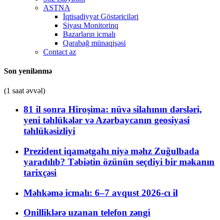
ASTNA
İqtisadiyyat Göstəriciləri
Siyası Monitorinq
Bazarların icmalı
Qarabağ münaqişəsi
Contact az
Son yenilənmə
(1 saat əvvəl)
81 il sonra Hiroşima: nüvə silahının dərsləri,
yeni təhlükələr və Azərbaycanın geosiyasi
təhlükəsizliyi
Prezident iqamətgahı niyə məhz Zuğulbada
yaradılıb? Təbiətin özünün seçdiyi bir məkanın
tarixçəsi
Məhkəmə icmalı: 6–7 avqust 2026-cı il
Onilliklərə uzanan telefon zəngi