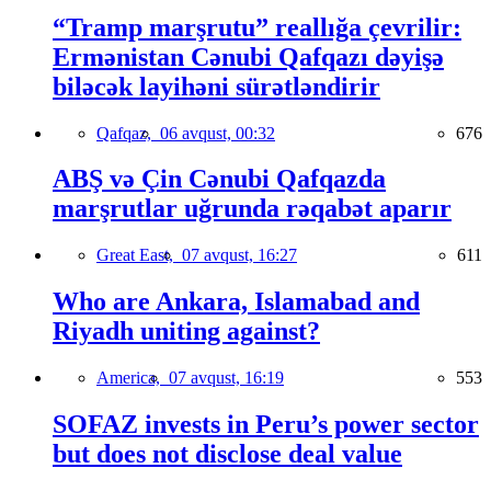
“Tramp marşrutu” reallığa çevrilir:
Ermənistan Cənubi Qafqazı dəyişə
biləcək layihəni sürətləndirir
Qafqaz,
06 avqust, 00:32
676
ABŞ və Çin Cənubi Qafqazda
marşrutlar uğrunda rəqabət aparır
Great East,
07 avqust, 16:27
611
Who are Ankara, Islamabad and
Riyadh uniting against?
America,
07 avqust, 16:19
553
SOFAZ invests in Peru’s power sector
but does not disclose deal value