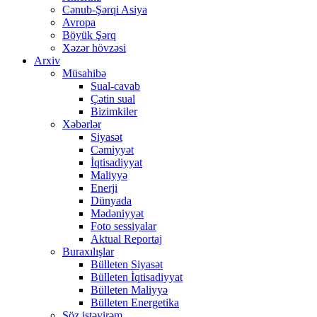
Cənub-Şərqi Asiya
Avropa
Böyük Şərq
Xəzər hövzəsi
Arxiv
Müsahibə
Sual-cavab
Çətin sual
Bizimkiler
Xəbərlər
Siyasət
Cəmiyyət
İqtisadiyyat
Maliyyə
Enerji
Dünyada
Mədəniyyət
Foto sessiyalar
Aktual Reportaj
Buraxılışlar
Bülleten Siyasət
Bülleten İqtisadiyyat
Bülleten Maliyyə
Bülleten Energetika
Söz istəyirəm