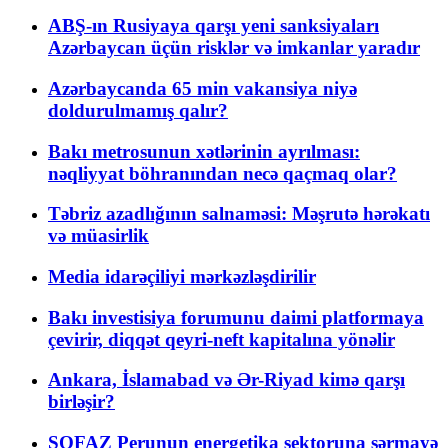
ABŞ-ın Rusiyaya qarşı yeni sanksiyaları
Azərbaycan üçün risklər və imkanlar yaradır
Azərbaycanda 65 min vakansiya niyə
doldurulmamış qalır?
Bakı metrosunun xətlərinin ayrılması:
nəqliyyat böhranından necə qaçmaq olar?
Təbriz azadlığının salnaməsi: Məşrutə hərəkatı
və müasirlik
Media idarəçiliyi mərkəzləşdirilir
Bakı investisiya forumunu daimi platformaya
çevirir, diqqət qeyri-neft kapitalına yönəlir
Ankara, İslamabad və Ər-Riyad kimə qarşı
birləşir?
SOFAZ Perunun energetika sektoruna sərmayə