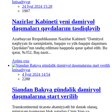
İqtisadiyyat
24 İyul 2024 15:28
1907
Nazirlər Kabineti yeni dəmiryol
daşımaları qaydalarını təsdiqləyib
Azərbaycan Respublikasının Nazirlər Kabineti “Dəmiryol
nəqliyyatı ilə sərnişinlərin, baqajın və yük-baqajın daşınması
Qaydaları”nın təsdiq edilməsi haqqında qərar qəbul edib. Bu
qərar, №352, Baş nazir...
Ardını oxu
İqtisadiyyat
4 İyul 2024 14:54
2288
Siandan Bakıya gündəlik dəmiryol
daşımalarına start verilib
Transkontinental ticarətə əhəmiyyətli bir dəstək olaraq,
müntəzəm konteyner blok qatarları Çinin Sian və