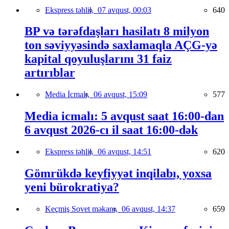
Ekspress təhlil,
07 avqust, 00:03
640
BP və tərəfdaşları hasilatı 8 milyon
ton səviyyəsində saxlamaqla AÇG-yə
kapital qoyuluşlarını 31 faiz
artırıblar
Media İcmalı,
06 avqust, 15:09
577
Media icmalı: 5 avqust saat 16:00-dan
6 avqust 2026-cı il saat 16:00-dək
Ekspress təhlil,
06 avqust, 14:51
620
Gömrükdə keyfiyyət inqilabı, yoxsa
yeni bürokratiya?
Keçmiş Sovet məkanı,
06 avqust, 14:37
659