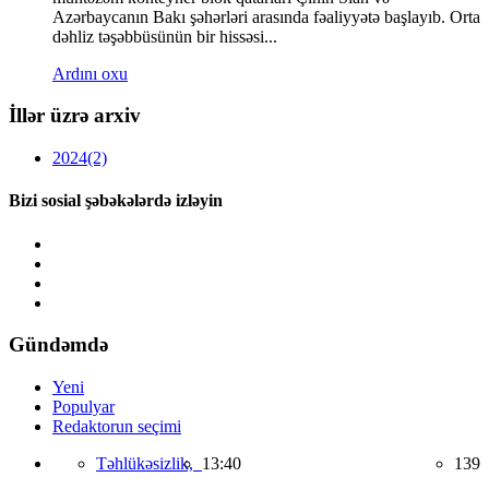
Azərbaycanın Bakı şəhərləri arasında fəaliyyətə başlayıb. Orta
dəhliz təşəbbüsünün bir hissəsi...
Ardını oxu
İllər üzrə arxiv
2024
(2)
Bizi sosial şəbəkələrdə izləyin
Gündəmdə
Yeni
Populyar
Redaktorun seçimi
Təhlükəsizlik,
13:40
139