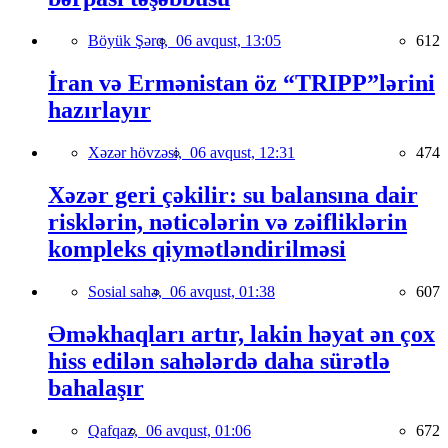
Böyük Şərq,
06 avqust, 13:05
612
İran və Ermənistan öz “TRIPP”lərini
hazırlayır
Xəzər hövzəsi,
06 avqust, 12:31
474
Xəzər geri çəkilir: su balansına dair
risklərin, nəticələrin və zəifliklərin
kompleks qiymətləndirilməsi
Sosial sahə,
06 avqust, 01:38
607
Əməkhaqları artır, lakin həyat ən çox
hiss edilən sahələrdə daha sürətlə
bahalaşır
Qafqaz,
06 avqust, 01:06
672