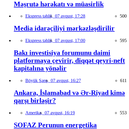
Məşrutə hərəkatı və müasirlik
Ekspress təhlil,
07 avqust, 17:28
500
Media idarəçiliyi mərkəzləşdirilir
Ekspress təhlil,
07 avqust, 17:00
595
Bakı investisiya forumunu daimi
platformaya çevirir, diqqət qeyri-neft
kapitalına yönəlir
Böyük Şərq,
07 avqust, 16:27
611
Ankara, İslamabad və Ər-Riyad kimə
qarşı birləşir?
Amerika,
07 avqust, 16:19
553
SOFAZ Perunun energetika