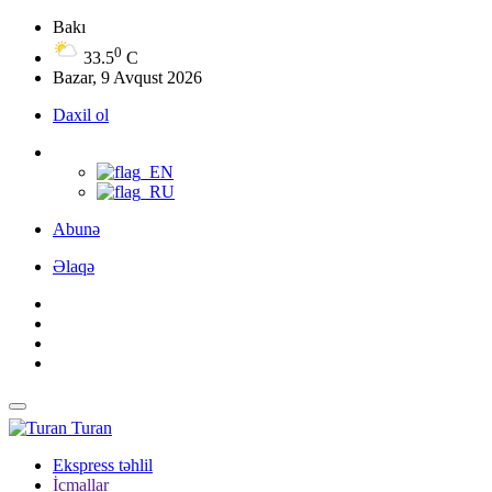
Bakı
0
33.5
C
Bazar, 9 Avqust 2026
Daxil ol
Abunə
Əlaqə
Turan
Ekspress təhlil
İcmallar