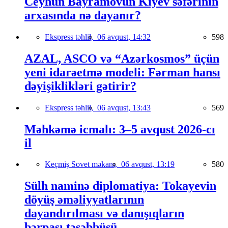
Ceyhun Bayramovun Kiyev səfərinin
arxasında nə dayanır?
Ekspress təhlil,
06 avqust, 14:32
598
AZAL, ASCO və “Azərkosmos” üçün
yeni idarəetmə modeli: Fərman hansı
dəyişiklikləri gətirir?
Ekspress təhlil,
06 avqust, 13:43
569
Məhkəmə icmalı: 3–5 avqust 2026-cı
il
Keçmiş Sovet məkanı,
06 avqust, 13:19
580
Sülh naminə diplomatiya: Tokayevin
döyüş əməliyyatlarının
dayandırılması və danışıqların
bərpası təşəbbüsü