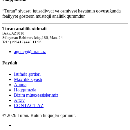
“Turan” siyasət, iqtisadiyyat və cəmiyyət həyatının qovuşuğunda
fəaliyyət göstərən müstəqil analitik qurumdur.
Turan analitik xidməti
Bakı, AZ1010
Süleyman Rəhimov küç.,186, Mən. 24
Tel.: (+99412) 440 11 96
agency@turan.az
Faydalı
İstifadə şərtləri
Məxfilik siyasti
Abunə
Haqqımızda
Bizim mütəxəssislərimiz
Arxiv
CONTACT AZ
© 2026 Turan. Bütün hüquqlar qorunur.