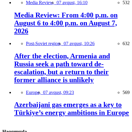
Media Review,
07 avqust, 16:10
532
Media Review: From 4:00 p.m. on
August 6 to 4:00 p.m. on August 7,
2026
Post-Soviet region,
07 avqust, 10:26
632
After the election, Armenia and
Russia seek a path toward de-
escalation, but a return to their
former alliance is unlikely
Europe,
07 avqust, 09:23
569
Azerbaijani gas emerges as a key to
Türkiye’s energy ambitions in Europe
Haqqımızda