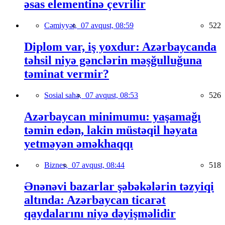
əsas elementinə çevrilir
Cəmiyyət,
07 avqust, 08:59
522
Diplom var, iş yoxdur: Azərbaycanda
təhsil niyə gənclərin məşğulluğuna
təminat vermir?
Sosial sahə,
07 avqust, 08:53
526
Azərbaycan minimumu: yaşamağı
təmin edən, lakin müstəqil həyata
yetməyən əməkhaqqı
Biznes,
07 avqust, 08:44
518
Ənənəvi bazarlar şəbəkələrin təzyiqi
altında: Azərbaycan ticarət
qaydalarını niyə dəyişməlidir