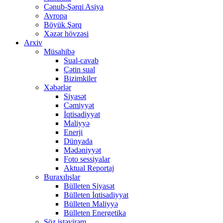
Cənub-Şərqi Asiya
Avropa
Böyük Şərq
Xəzər hövzəsi
Arxiv
Müsahibə
Sual-cavab
Çətin sual
Bizimkiler
Xəbərlər
Siyasət
Cəmiyyət
İqtisadiyyat
Maliyyə
Enerji
Dünyada
Mədəniyyət
Foto sessiyalar
Aktual Reportaj
Buraxılışlar
Bülleten Siyasət
Bülleten İqtisadiyyat
Bülleten Maliyyə
Bülleten Energetika
Söz istəyirəm