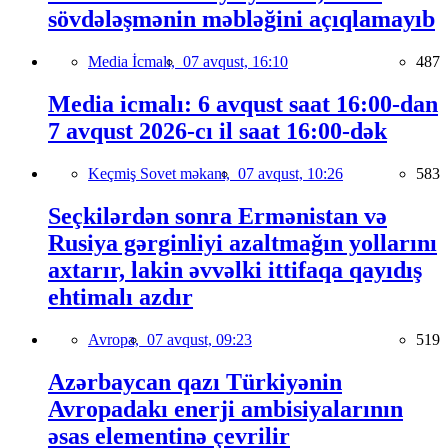
sövdələşmənin məbləğini açıqlamayıb
Media İcmalı,
07 avqust, 16:10
487
Media icmalı: 6 avqust saat 16:00-dan
7 avqust 2026-cı il saat 16:00-dək
Keçmiş Sovet məkanı,
07 avqust, 10:26
583
Seçkilərdən sonra Ermənistan və
Rusiya gərginliyi azaltmağın yollarını
axtarır, lakin əvvəlki ittifaqa qayıdış
ehtimalı azdır
Avropa,
07 avqust, 09:23
519
Azərbaycan qazı Türkiyənin
Avropadakı enerji ambisiyalarının
əsas elementinə çevrilir