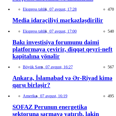
Ekspress təhlil,
07 avqust, 17:28
470
Media idarəçiliyi mərkəzləşdirilir
Ekspress təhlil,
07 avqust, 17:00
540
Bakı investisiya forumunu daimi
platformaya çevirir, diqqət qeyri-neft
kapitalına yönəlir
Böyük Şərq,
07 avqust, 16:27
567
Ankara, İslamabad və Ər-Riyad kimə
qarşı birləşir?
Amerika,
07 avqust, 16:19
495
SOFAZ Perunun energetika
sektoruna sərmayə yatırıb, lakin