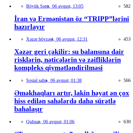
Böyük Şərq,
06 avqust, 13:05
582
İran və Ermənistan öz “TRIPP”lərini
hazırlayır
Xəzər hövzəsi,
06 avqust, 12:31
453
Xəzər geri çəkilir: su balansına dair
risklərin, nəticələrin və zəifliklərin
kompleks qiymətləndirilməsi
Sosial sahə,
06 avqust, 01:38
566
Əməkhaqları artır, lakin həyat ən çox
hiss edilən sahələrdə daha sürətlə
bahalaşır
Qafqaz,
06 avqust, 01:06
630