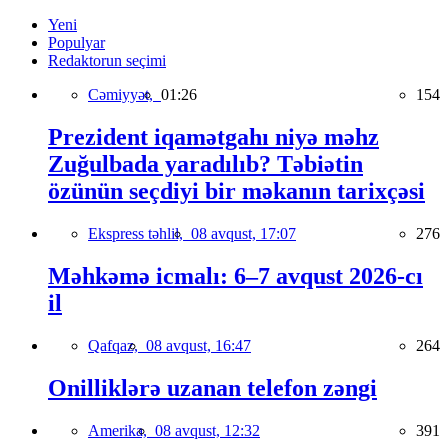
Yeni
Populyar
Redaktorun seçimi
Cəmiyyət,
01:26
154
Prezident iqamətgahı niyə məhz
Zuğulbada yaradılıb? Təbiətin
özünün seçdiyi bir məkanın tarixçəsi
Ekspress təhlil,
08 avqust, 17:07
276
Məhkəmə icmalı: 6–7 avqust 2026-cı
il
Qafqaz,
08 avqust, 16:47
264
Onilliklərə uzanan telefon zəngi
Amerika,
08 avqust, 12:32
391