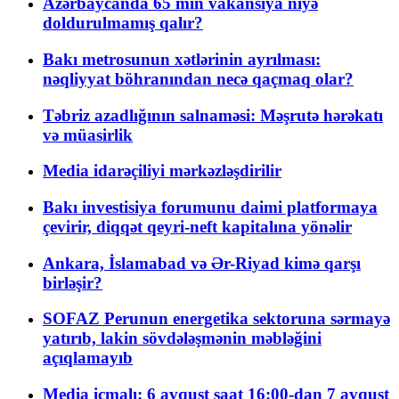
Azərbaycanda 65 min vakansiya niyə
doldurulmamış qalır?
Bakı metrosunun xətlərinin ayrılması:
nəqliyyat böhranından necə qaçmaq olar?
Təbriz azadlığının salnaməsi: Məşrutə hərəkatı
və müasirlik
Media idarəçiliyi mərkəzləşdirilir
Bakı investisiya forumunu daimi platformaya
çevirir, diqqət qeyri-neft kapitalına yönəlir
Ankara, İslamabad və Ər-Riyad kimə qarşı
birləşir?
SOFAZ Perunun energetika sektoruna sərmayə
yatırıb, lakin sövdələşmənin məbləğini
açıqlamayıb
Media icmalı: 6 avqust saat 16:00-dan 7 avqust