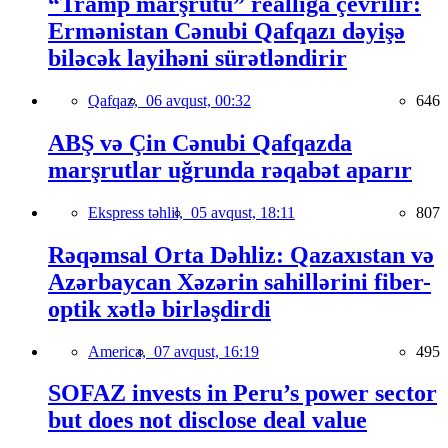
“Tramp marşrutu” reallığa çevrilir:
Ermənistan Cənubi Qafqazı dəyişə
biləcək layihəni sürətləndirir
Qafqaz,
06 avqust, 00:32
646
ABŞ və Çin Cənubi Qafqazda
marşrutlar uğrunda rəqabət aparır
Ekspress təhlil,
05 avqust, 18:11
807
Rəqəmsal Orta Dəhliz: Qazaxıstan və
Azərbaycan Xəzərin sahillərini fiber-
optik xətlə birləşdirdi
America,
07 avqust, 16:19
495
SOFAZ invests in Peru’s power sector
but does not disclose deal value