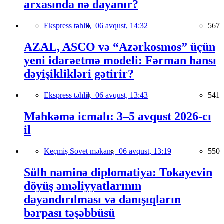
arxasında nə dayanır?
Ekspress təhlil,
06 avqust, 14:32
567
AZAL, ASCO və “Azərkosmos” üçün
yeni idarəetmə modeli: Fərman hansı
dəyişiklikləri gətirir?
Ekspress təhlil,
06 avqust, 13:43
541
Məhkəmə icmalı: 3–5 avqust 2026-cı
il
Keçmiş Sovet məkanı,
06 avqust, 13:19
550
Sülh naminə diplomatiya: Tokayevin
döyüş əməliyyatlarının
dayandırılması və danışıqların
bərpası təşəbbüsü