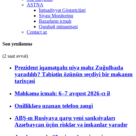
ASTNA
İqtisadiyyat Göstəriciləri
Siyası Monitorinq
Bazarların icmalı
Qarabağ münaqişəsi
Contact az
Son yenilənmə
(2 saat əvvəl)
Prezident iqamətgahı niyə məhz Zuğulbada
yaradılıb? Təbiətin özünün seçdiyi bir məkanın
tarixçəsi
Məhkəmə icmalı: 6–7 avqust 2026-cı il
Onilliklərə uzanan telefon zəngi
ABŞ-ın Rusiyaya qarşı yeni sanksiyaları
Azərbaycan üçün risklər və imkanlar yaradır