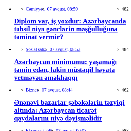
Cəmiyyət,
07 avqust, 08:59
482
Diplom var, iş yoxdur: Azərbaycanda
təhsil niyə gənclərin məşğulluğuna
təminat vermir?
Sosial sahə,
07 avqust, 08:53
484
Azərbaycan minimumu: yaşamağı
təmin edən, lakin müstəqil həyata
yetməyən əməkhaqqı
Biznes,
07 avqust, 08:44
462
Ənənəvi bazarlar şəbəkələrin təzyiqi
altında: Azərbaycan ticarət
qaydalarını niyə dəyişməlidir
Ekspress təhlil,
07 avqust, 00:03
588