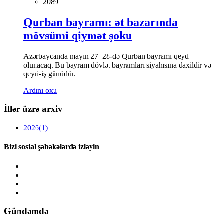
2089
Qurban bayramı: ət bazarında
mövsümi qiymət şoku
Azərbaycanda mayın 27–28-də Qurban bayramı qeyd
olunacaq. Bu bayram dövlət bayramları siyahısına daxildir və
qeyri-iş günüdür.
Ardını oxu
İllər üzrə arxiv
2026
(1)
Bizi sosial şəbəkələrdə izləyin
Gündəmdə