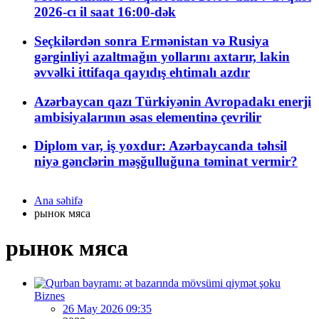
2026-cı il saat 16:00-dək
Seçkilərdən sonra Ermənistan və Rusiya
gərginliyi azaltmağın yollarını axtarır, lakin
əvvəlki ittifaqa qayıdış ehtimalı azdır
Azərbaycan qazı Türkiyənin Avropadakı enerji
ambisiyalarının əsas elementinə çevrilir
Diplom var, iş yoxdur: Azərbaycanda təhsil
niyə gənclərin məşğulluğuna təminat vermir?
Ana səhifə
рынок мяса
рынок мяса
Biznes
26 May 2026 09:35