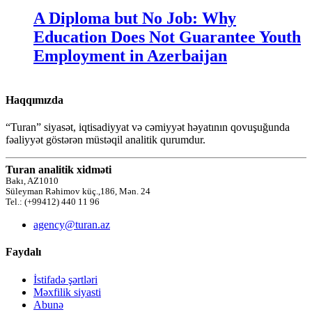
A Diploma but No Job: Why
Education Does Not Guarantee Youth
Employment in Azerbaijan
Haqqımızda
“Turan” siyasət, iqtisadiyyat və cəmiyyət həyatının qovuşuğunda
fəaliyyət göstərən müstəqil analitik qurumdur.
Turan analitik xidməti
Bakı, AZ1010
Süleyman Rəhimov küç.,186, Mən. 24
Tel.: (+99412) 440 11 96
agency@turan.az
Faydalı
İstifadə şərtləri
Məxfilik siyasti
Abunə