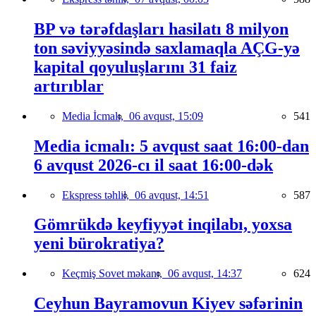
BP və tərəfdaşları hasilatı 8 milyon
ton səviyyəsində saxlamaqla AÇG-yə
kapital qoyuluşlarını 31 faiz
artırıblar
Media İcmalı,
06 avqust, 15:09
541
Media icmalı: 5 avqust saat 16:00-dan
6 avqust 2026-cı il saat 16:00-dək
Ekspress təhlil,
06 avqust, 14:51
587
Gömrükdə keyfiyyət inqilabı, yoxsa
yeni bürokratiya?
Keçmiş Sovet məkanı,
06 avqust, 14:37
624
Ceyhun Bayramovun Kiyev səfərinin