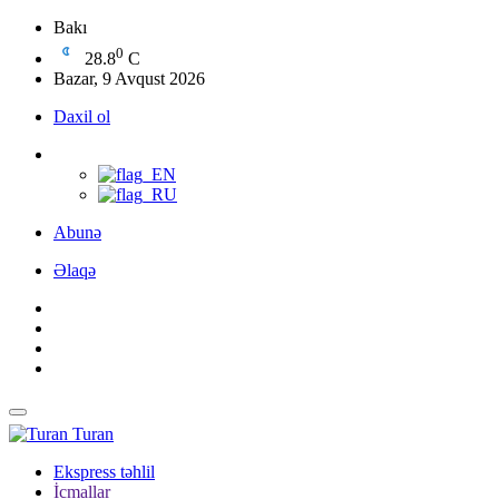
Bakı
0
28.8
C
Bazar, 9 Avqust 2026
Daxil ol
Abunə
Əlaqə
Turan
Ekspress təhlil
İcmallar