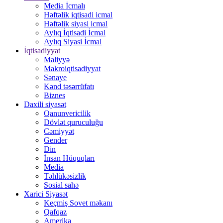
Media İcmalı
Həftəlik iqtisadi icmal
Həftəlik siyasi icmal
Aylıq İqtisadi İcmal
Aylıq Siyasi İcmal
İqtisadiyyat
Maliyyə
Makroiqtisadiyyat
Sənaye
Kənd təsərrüfatı
Biznes
Daxili siyasət
Qanunvericilik
Dövlət quruculuğu
Cəmiyyət
Gender
Din
İnsan Hüquqları
Media
Təhlükəsizlik
Sosial sahə
Xarici Siyasət
Keçmiş Sovet məkanı
Qafqaz
Amerika