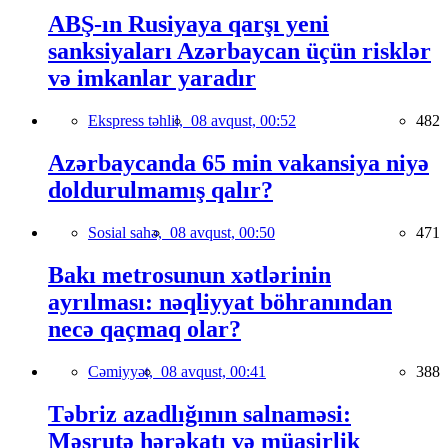
ABŞ-ın Rusiyaya qarşı yeni
sanksiyaları Azərbaycan üçün risklər
və imkanlar yaradır
Ekspress təhlil,
08 avqust, 00:52
482
Azərbaycanda 65 min vakansiya niyə
doldurulmamış qalır?
Sosial sahə,
08 avqust, 00:50
471
Bakı metrosunun xətlərinin
ayrılması: nəqliyyat böhranından
necə qaçmaq olar?
Cəmiyyət,
08 avqust, 00:41
388
Təbriz azadlığının salnaməsi:
Məşrutə hərəkatı və müasirlik