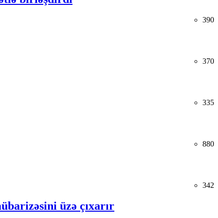
390
370
335
880
342
übarizəsini üzə çıxarır