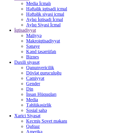
Media İcmalı
Həftəlik iqtisadi icmal
Həftəlik siyasi icmal
Aylıq İqtisadi İcmal
Aylıq Siyasi İcmal
İqtisadiyyat
Maliyyə
Makroiqtisadiyyat
Sənaye
Kənd təsərrüfatı
Biznes
Daxili siyasət
Qanunvericilik
Dövlət quruculuğu
Cəmiyyət
Gender
Din
İnsan Hüquqları
Media
Təhlükəsizlik
Sosial sahə
Xarici Siyasət
Keçmiş Sovet məkanı
Qafqaz
Amerika