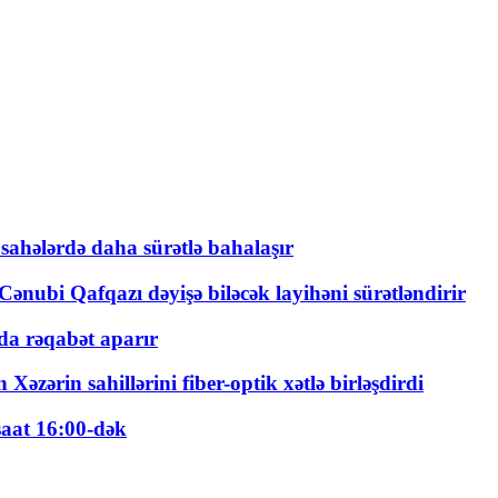
 sahələrdə daha sürətlə bahalaşır
ənubi Qafqazı dəyişə biləcək layihəni sürətləndirir
a rəqabət aparır
zərin sahillərini fiber-optik xətlə birləşdirdi
saat 16:00-dək