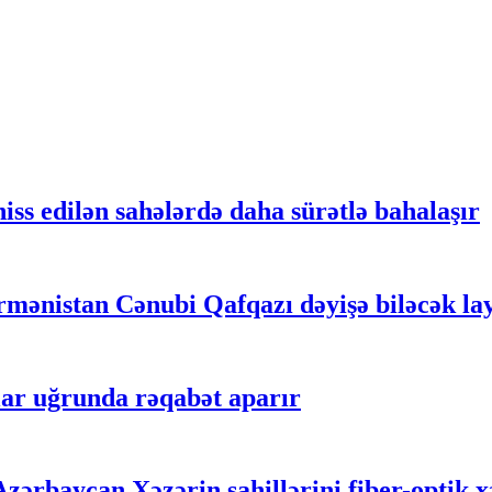
iss edilən sahələrdə daha sürətlə bahalaşır
mənistan Cənubi Qafqazı dəyişə biləcək lay
ar uğrunda rəqabət aparır
ərbaycan Xəzərin sahillərini fiber-optik xə