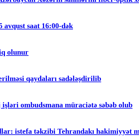
5 avqust saat 16:00-dək
iq olunur
ilməsi qaydaları sadələşdirilib
 işləri ombudsmana müraciətə səbəb olub
lar: istefa təkzibi Tehrandakı hakimiyyət m