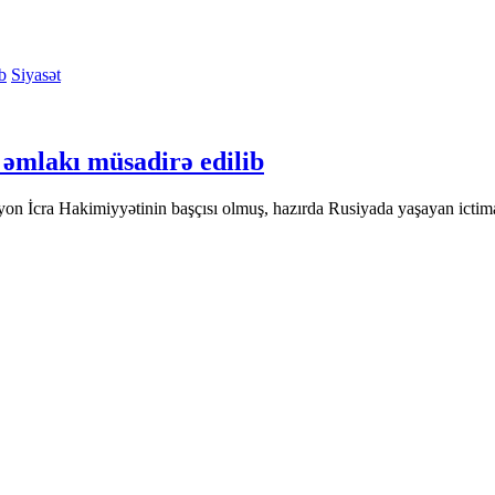
Siyasət
əmlakı müsadirə edilib
on İcra Hakimiyyətinin başçısı olmuş, hazırda Rusiyada yaşayan icti