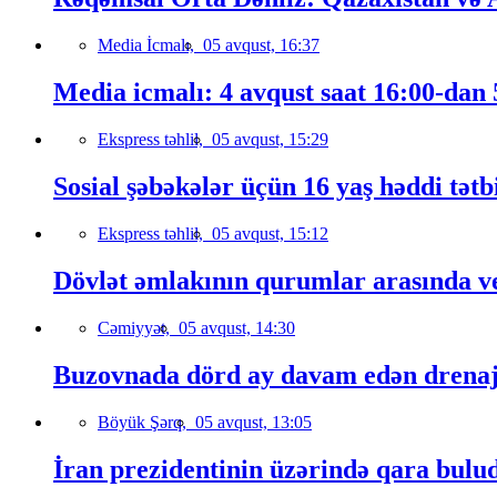
Media İcmalı,
05 avqust, 16:37
Media icmalı: 4 avqust saat 16:00-dan 
Ekspress təhlil,
05 avqust, 15:29
Sosial şəbəkələr üçün 16 yaş həddi tətb
Ekspress təhlil,
05 avqust, 15:12
Dövlət əmlakının qurumlar arasında ver
Cəmiyyət,
05 avqust, 14:30
Buzovnada dörd ay davam edən drenaj
Böyük Şərq,
05 avqust, 13:05
İran prezidentinin üzərində qara bulud