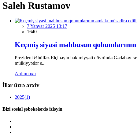
Saleh Rustamov
7 Yanvar 2025 13:17
1640
Keçmiş siyasi məhbusun qohumlarının 
Prezident Əbülfəz Elçibəyin hakimiyyəti dövründə Gədəbəy ray
mülkiyyətlər s...
Ardını oxu
İllər üzrə arxiv
2025
(1)
Bizi sosial şəbəkələrdə izləyin