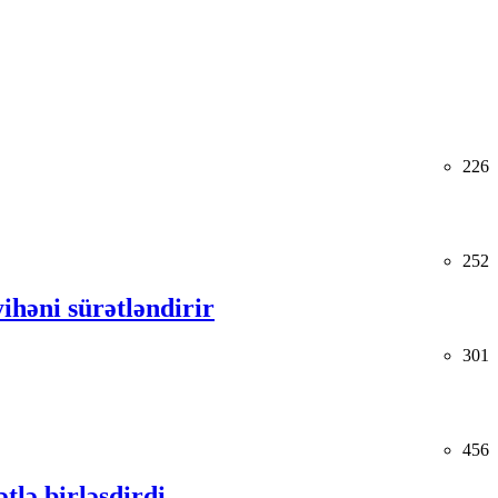
226
252
ihəni sürətləndirir
301
456
tlə birləşdirdi