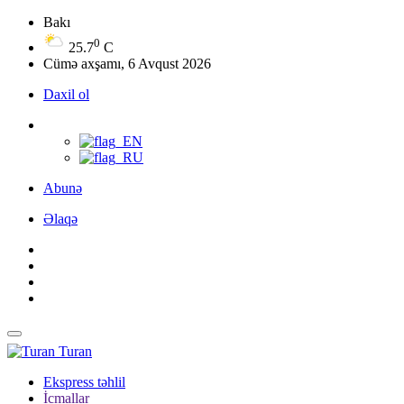
Bakı
0
25.7
C
Cümə axşamı, 6 Avqust 2026
Daxil ol
Abunə
Əlaqə
Turan
Ekspress təhlil
İcmallar