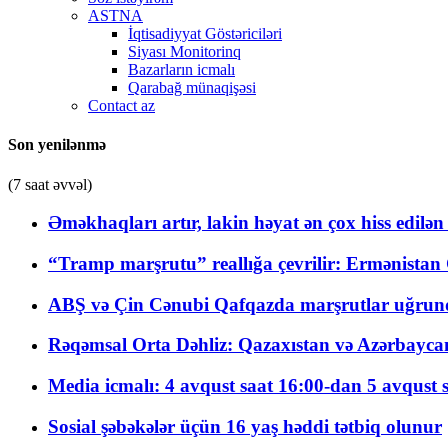
ASTNA
İqtisadiyyat Göstəriciləri
Siyası Monitorinq
Bazarların icmalı
Qarabağ münaqişəsi
Contact az
Son yenilənmə
(7 saat əvvəl)
Əməkhaqları artır, lakin həyat ən çox hiss edilən
“Tramp marşrutu” reallığa çevrilir: Ermənistan C
ABŞ və Çin Cənubi Qafqazda marşrutlar uğrund
Rəqəmsal Orta Dəhliz: Qazaxıstan və Azərbaycan Xə
Media icmalı: 4 avqust saat 16:00-dan 5 avqust 
Sosial şəbəkələr üçün 16 yaş həddi tətbiq olunur