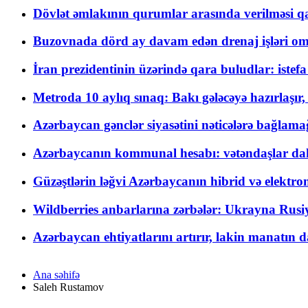
Dövlət əmlakının qurumlar arasında verilməsi qay
Buzovnada dörd ay davam edən drenaj işləri o
İran prezidentinin üzərində qara buludlar: istef
Metroda 10 aylıq sınaq: Bakı gələcəyə hazırlaşı
Azərbaycan gənclər siyasətini nəticələrə bağlamağ
Azərbaycanın kommunal hesabı: vətəndaşlar daha ç
Güzəştlərin ləğvi Azərbaycanın hibrid və elektro
Wildberries anbarlarına zərbələr: Ukrayna Rusiya
Azərbaycan ehtiyatlarını artırır, lakin manatın da
Ana səhifə
Saleh Rustamov