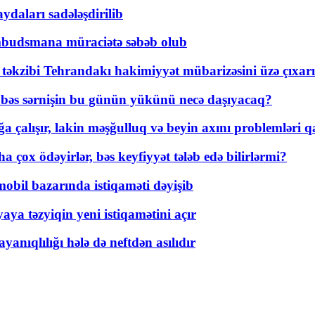
daları sadələşdirilib
mbudsmana müraciətə səbəb olub
a təkzibi Tehrandakı hakimiyyət mübarizəsini üzə çıxarı
r, bəs sərnişin bu günün yükünü necə daşıyacaq?
a çalışır, lakin məşğulluq və beyin axını problemləri qa
ox ödəyirlər, bəs keyfiyyət tələb edə bilirlərmi?
mobil bazarında istiqaməti dəyişib
ya təzyiqin yeni istiqamətini açır
yanıqlılığı hələ də neftdən asılıdır