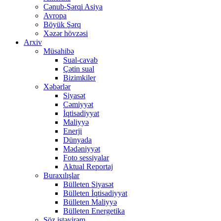
Cənub-Şərqi Asiya
Avropa
Böyük Şərq
Xəzər hövzəsi
Arxiv
Müsahibə
Sual-cavab
Çətin sual
Bizimkiler
Xəbərlər
Siyasət
Cəmiyyət
İqtisadiyyat
Maliyyə
Enerji
Dünyada
Mədəniyyət
Foto sessiyalar
Aktual Reportaj
Buraxılışlar
Bülleten Siyasət
Bülleten İqtisadiyyat
Bülleten Maliyyə
Bülleten Energetika
Söz istəyirəm