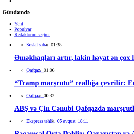
Gündəmdə
Yeni
Populyar
Redaktorun seçimi
Sosial sahə,
01:38
Əməkhaqları artır, lakin həyat ən çox h
Qafqaz,
01:06
“Tramp marşrutu” reallığa çevrilir: Er
Qafqaz,
00:32
ABŞ və Çin Cənubi Qafqazda marşrutl
Ekspress təhlil,
05 avqust, 18:11
Rəqəmsal Orta Dəhliz: Qazaxıstan və Az