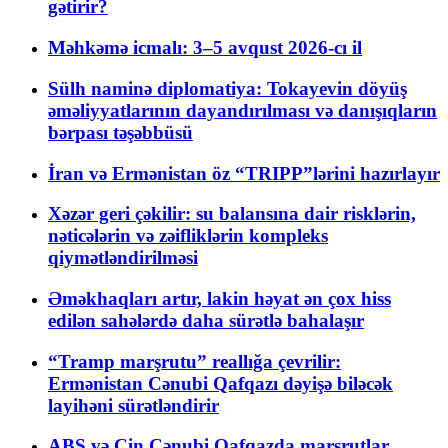
gətirir?
Məhkəmə icmalı: 3–5 avqust 2026-cı il
Sülh naminə diplomatiya: Tokayevin döyüş
əməliyyatlarının dayandırılması və danışıqların
bərpası təşəbbüsü
İran və Ermənistan öz “TRIPP”lərini hazırlayır
Xəzər geri çəkilir: su balansına dair risklərin,
nəticələrin və zəifliklərin kompleks
qiymətləndirilməsi
Əməkhaqları artır, lakin həyat ən çox hiss
edilən sahələrdə daha sürətlə bahalaşır
“Tramp marşrutu” reallığa çevrilir:
Ermənistan Cənubi Qafqazı dəyişə biləcək
layihəni sürətləndirir
ABŞ və Çin Cənubi Qafqazda marşrutlar