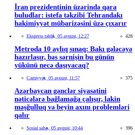
İran prezidentinin üzərində qara
buludlar: istefa təkzibi Tehrandakı
hakimiyyət mübarizəsini üzə çıxarır
Ekspress təhlil,
05 avqust, 12:27
428
Metroda 10 aylıq sınaq: Bakı gələcəyə
hazırlaşır, bəs sərnişin bu günün
yükünü necə daşıyacaq?
Cəmiyyət,
05 avqust, 11:57
375
Azərbaycan gənclər siyasətini
nəticələrə bağlamağa çalışır, lakin
məşğulluq və beyin axını problemləri
qalır
Sosial sahə,
05 avqust, 10:44
396