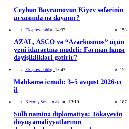
Ceyhun Bayramovun Kiyev səfərinin
arxasında nə dayanır?
Ekspress təhlil,
14:32
158
AZAL, ASCO və “Azərkosmos” üçün
yeni idarəetmə modeli: Fərman hansı
dəyişiklikləri gətirir?
Ekspress təhlil,
13:43
152
Məhkəmə icmalı: 3–5 avqust 2026-cı
il
Keçmiş Sovet məkanı,
13:19
187
Sülh naminə diplomatiya: Tokayevin
döyüş əməliyyatlarının