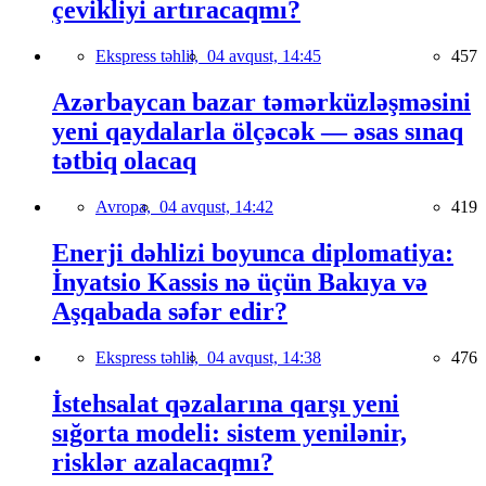
çevikliyi artıracaqmı?
Ekspress təhlil,
04 avqust, 14:45
457
Azərbaycan bazar təmərküzləşməsini
yeni qaydalarla ölçəcək — əsas sınaq
tətbiq olacaq
Avropa,
04 avqust, 14:42
419
Enerji dəhlizi boyunca diplomatiya:
İnyatsio Kassis nə üçün Bakıya və
Aşqabada səfər edir?
Ekspress təhlil,
04 avqust, 14:38
476
İstehsalat qəzalarına qarşı yeni
sığorta modeli: sistem yenilənir,
risklər azalacaqmı?