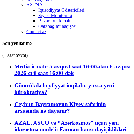
ASTNA
İqtisadiyyat Göstəriciləri
Siyası Monitorinq
Bazarların icmalı
Qarabağ münaqişəsi
Contact az
Son yenilənmə
(1 saat əvvəl)
Media icmalı: 5 avqust saat 16:00-dan 6 avqust
2026-cı il saat 16:00-dək
Gömrükdə keyfiyyət inqilabı, yoxsa yeni
bürokratiya?
Ceyhun Bayramovun Kiyev səfərinin
arxasında nə dayanır?
AZAL, ASCO və “Azərkosmos” üçün yeni
idarəetmə modeli: Fərman hansı dəyişiklikləri