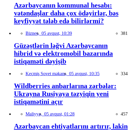
Azərbaycanın kommunal hesabı:
vətəndaşlar daha çox ödəyirlər, bəs
keyfiyyət tələb edə bilirlərmi?
Biznes,
05 avqust, 10:39
381
Güzəştlərin ləğvi Azərbaycanın
hibrid və elektromobil bazarında
istiqaməti dəyişib
Keçmiş Sovet məkanı,
05 avqust, 10:35
334
Wildberries anbarlarına zərbələr:
Ukrayna Rusiyaya təzyiqin yeni
istiqamətini açır
Maliyyə,
05 avqust, 01:28
457
Azərbaycan ehtiyatlarını artırır, lakin