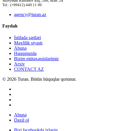
Süleyman Rəhimov küç.,186, Mən. 24
Tel.: (+99412) 440 11 96
agency@turan.az
Faydalı
İstifadə şərtləri
Məxfilik siyasti
Abunə
Haqqımızda
Bizim mütəxəssislərimiz
Arxiv
CONTACT AZ
© 2026 Turan. Bütün hüquqlar qorunur.
Abunə
Daxil ol
Bizi facebookda izləyin