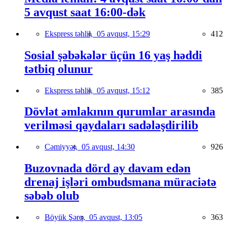
5 avqust saat 16:00-dək
Ekspress təhlil,
05 avqust, 15:29
412
Sosial şəbəkələr üçün 16 yaş həddi
tətbiq olunur
Ekspress təhlil,
05 avqust, 15:12
385
Dövlət əmlakının qurumlar arasında
verilməsi qaydaları sadələşdirilib
Cəmiyyət,
05 avqust, 14:30
926
Buzovnada dörd ay davam edən
drenaj işləri ombudsmana müraciətə
səbəb olub
Böyük Şərq,
05 avqust, 13:05
363