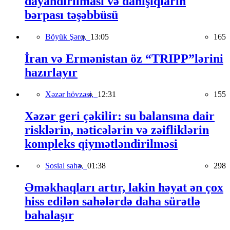
dayandırılması və danışıqların
bərpası təşəbbüsü
Böyük Şərq,
13:05
165
İran və Ermənistan öz “TRIPP”lərini
hazırlayır
Xəzər hövzəsi,
12:31
155
Xəzər geri çəkilir: su balansına dair
risklərin, nəticələrin və zəifliklərin
kompleks qiymətləndirilməsi
Sosial sahə,
01:38
298
Əməkhaqları artır, lakin həyat ən çox
hiss edilən sahələrdə daha sürətlə
bahalaşır