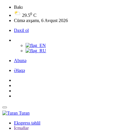
Bakı
0
29.5
C
Cümə axşamı, 6 Avqust 2026
Daxil ol
Abunə
Əlaqə
Turan
Ekspress təhlil
İcmallar