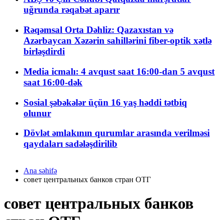
uğrunda rəqabət aparır
Rəqəmsal Orta Dəhliz: Qazaxıstan və
Azərbaycan Xəzərin sahillərini fiber-optik xətlə
birləşdirdi
Media icmalı: 4 avqust saat 16:00-dan 5 avqust
saat 16:00-dək
Sosial şəbəkələr üçün 16 yaş həddi tətbiq
olunur
Dövlət əmlakının qurumlar arasında verilməsi
qaydaları sadələşdirilib
Ana səhifə
совет центральных банков стран ОТГ
совет центральных банков