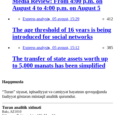
Media Review: From 4:00 p.m. on
August 4 to 4:00 p.m. on August 5
Express analysis,
05 avqust, 15:29
412
The age threshold of 16 years is being
introduced for social networks
Express analysis,
05 avqust, 15:12
385
The transfer of state assets worth up
to 5,000 manats has been simplified
Haqqımızda
“Turan” siyasət, iqtisadiyyat və cəmiyyət həyatının qovuşuğunda
fəaliyyət göstərən müstəqil analitik qurumdur.
Turan analitik xidməti
Bakı, AZ1010