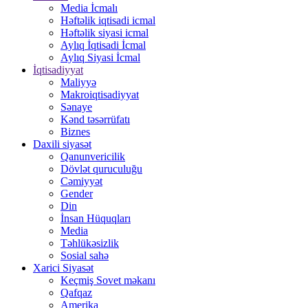
Media İcmalı
Həftəlik iqtisadi icmal
Həftəlik siyasi icmal
Aylıq İqtisadi İcmal
Aylıq Siyasi İcmal
İqtisadiyyat
Maliyyə
Makroiqtisadiyyat
Sənaye
Kənd təsərrüfatı
Biznes
Daxili siyasət
Qanunvericilik
Dövlət quruculuğu
Cəmiyyət
Gender
Din
İnsan Hüquqları
Media
Təhlükəsizlik
Sosial sahə
Xarici Siyasət
Keçmiş Sovet məkanı
Qafqaz
Amerika