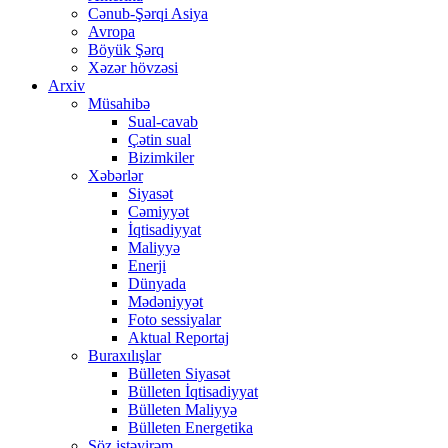
Cənub-Şərqi Asiya
Avropa
Böyük Şərq
Xəzər hövzəsi
Arxiv
Müsahibə
Sual-cavab
Çətin sual
Bizimkiler
Xəbərlər
Siyasət
Cəmiyyət
İqtisadiyyat
Maliyyə
Enerji
Dünyada
Mədəniyyət
Foto sessiyalar
Aktual Reportaj
Buraxılışlar
Bülleten Siyasət
Bülleten İqtisadiyyat
Bülleten Maliyyə
Bülleten Energetika
Söz istəyirəm