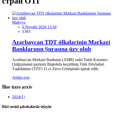
стран ОТГ
Maliyyə
6 Noyabr 2024 13:34
1393
Azərbaycan TDT ölkələrinin Mərkəzi
Banklarının Şurasına üzv olub
Azərbaycan Mərkəzi Bankının (AMB) sədri Taleh Kazımov
Qırğızıstanın paytaxtı Bişkekdə keçirilmiş Türk Dövlətləri
Təşkilatının (TDT) 11-ci Zirvə Görüşündə iştirak edib.
Ardını oxu
İllər üzrə arxiv
2024
(1)
Bizi sosial şəbəkələrdə izləyin