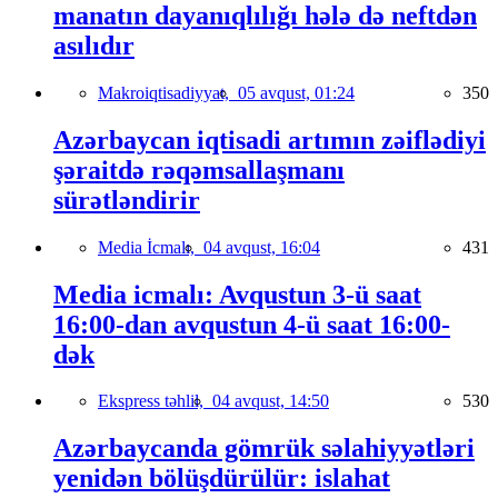
manatın dayanıqlılığı hələ də neftdən
asılıdır
Makroiqtisadiyyat,
05 avqust, 01:24
350
Azərbaycan iqtisadi artımın zəiflədiyi
şəraitdə rəqəmsallaşmanı
sürətləndirir
Media İcmalı,
04 avqust, 16:04
431
Media icmalı: Avqustun 3-ü saat
16:00-dan avqustun 4-ü saat 16:00-
dək
Ekspress təhlil,
04 avqust, 14:50
530
Azərbaycanda gömrük səlahiyyətləri
yenidən bölüşdürülür: islahat