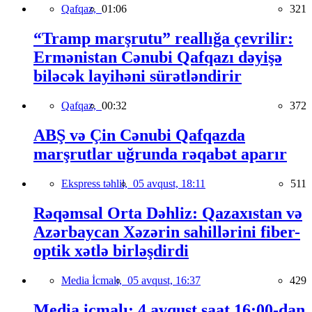
Qafqaz,
01:06
321
“Tramp marşrutu” reallığa çevrilir:
Ermənistan Cənubi Qafqazı dəyişə
biləcək layihəni sürətləndirir
Qafqaz,
00:32
372
ABŞ və Çin Cənubi Qafqazda
marşrutlar uğrunda rəqabət aparır
Ekspress təhlil,
05 avqust, 18:11
511
Rəqəmsal Orta Dəhliz: Qazaxıstan və
Azərbaycan Xəzərin sahillərini fiber-
optik xətlə birləşdirdi
Media İcmalı,
05 avqust, 16:37
429
Media icmalı: 4 avqust saat 16:00-dan