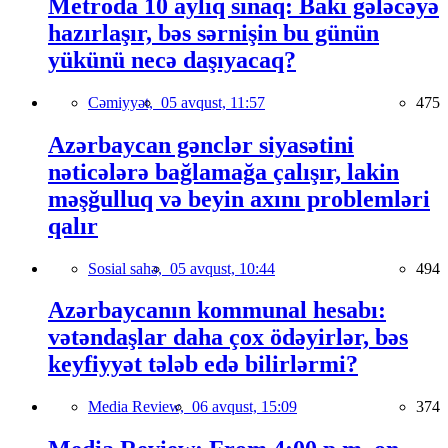
Metroda 10 aylıq sınaq: Bakı gələcəyə
hazırlaşır, bəs sərnişin bu günün
yükünü necə daşıyacaq?
Cəmiyyət,
05 avqust, 11:57
475
Azərbaycan gənclər siyasətini
nəticələrə bağlamağa çalışır, lakin
məşğulluq və beyin axını problemləri
qalır
Sosial sahə,
05 avqust, 10:44
494
Azərbaycanın kommunal hesabı:
vətəndaşlar daha çox ödəyirlər, bəs
keyfiyyət tələb edə bilirlərmi?
Media Review,
06 avqust, 15:09
374