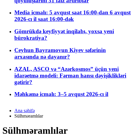
qoyuluşlarını 31 faiz artırıblar
Media icmalı: 5 avqust saat 16:00-dan 6 avqust
2026-cı il saat 16:00-dək
Gömrükdə keyfiyyət inqilabı, yoxsa yeni
bürokratiya?
Ceyhun Bayramovun Kiyev səfərinin
arxasında nə dayanır?
AZAL, ASCO və “Azərkosmos” üçün yeni
idarəetmə modeli: Fərman hansı dəyişiklikləri
gətirir?
Məhkəmə icmalı: 3–5 avqust 2026-cı il
Ana səhifə
Sülhməramlılar
Sülhməramlılar