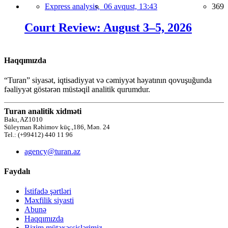
Express analysis,
06 avqust, 13:43
369
Court Review: August 3–5, 2026
Haqqımızda
“Turan” siyasət, iqtisadiyyat və cəmiyyət həyatının qovuşuğunda
fəaliyyət göstərən müstəqil analitik qurumdur.
Turan analitik xidməti
Bakı, AZ1010
Süleyman Rəhimov küç.,186, Mən. 24
Tel.: (+99412) 440 11 96
agency@turan.az
Faydalı
İstifadə şərtləri
Məxfilik siyasti
Abunə
Haqqımızda
Bizim mütəxəssislərimiz