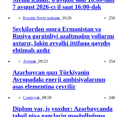
7 avqust 2026-cı il saat 16:00-dək
Keçmiş Sovet məkanı,
10:26
250
Seçkilərdən sonra Ermənistan və
Rusiya gərginliyi azaltmağın yollarını
axtarır, lakin əvvəlki ittifaqa qayıdış
ehtimalı azdır
Avropa,
09:23
254
Azərbaycan qazı Türkiyənin
Avropadakı enerji ambisiyalarının
əsas elementinə çevrilir
Cəmiyyət,
08:59
248
Diplom var, iş yoxdur: Azərbaycanda
təhsil niyə gənclərin məşğulluğuna