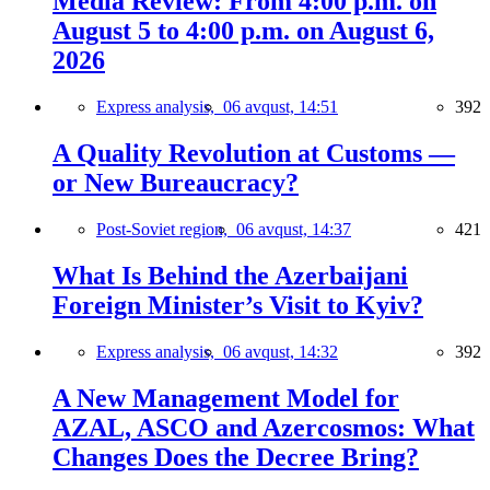
Media Review: From 4:00 p.m. on
August 5 to 4:00 p.m. on August 6,
2026
Express analysis,
06 avqust, 14:51
392
A Quality Revolution at Customs —
or New Bureaucracy?
Post-Soviet region,
06 avqust, 14:37
421
What Is Behind the Azerbaijani
Foreign Minister’s Visit to Kyiv?
Express analysis,
06 avqust, 14:32
392
A New Management Model for
AZAL, ASCO and Azercosmos: What
Changes Does the Decree Bring?