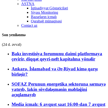
ASTNA
İqtisadiyyat Göstəriciləri
Siyası Monitorinq
Bazarların icmalı
Qarabağ münaqişəsi
Contact az
Son yenilənmə
(24 d. əvvəl)
Bakı investisiya forumunu daimi platformaya
çevirir, diqqət qeyri-neft kapitalına yönəlir
Ankara, İslamabad və Ər-Riyad kimə qarşı
birləşir?
SOFAZ Perunun energetika sektoruna sərmayə
yatırıb, lakin sövdələşmənin məbləğini
açıqlamayıb
Media icmalı: 6 avqust saat 16:00-dan 7 avqust