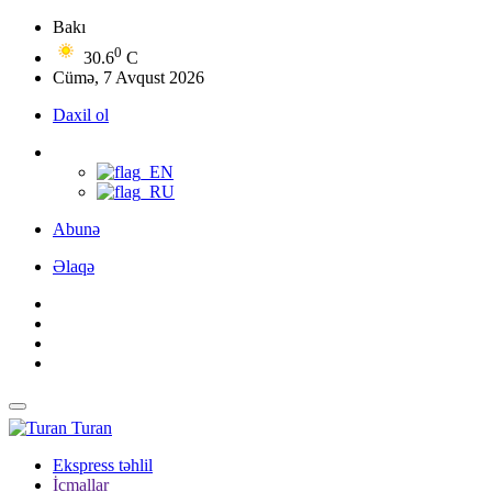
Bakı
0
30.6
C
Cümə, 7 Avqust 2026
Daxil ol
Abunə
Əlaqə
Turan
Ekspress təhlil
İcmallar