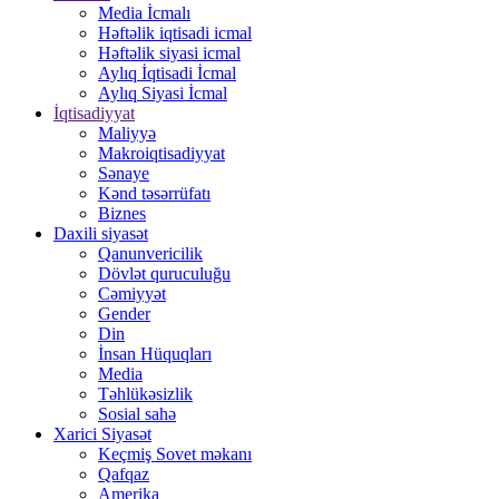
Media İcmalı
Həftəlik iqtisadi icmal
Həftəlik siyasi icmal
Aylıq İqtisadi İcmal
Aylıq Siyasi İcmal
İqtisadiyyat
Maliyyə
Makroiqtisadiyyat
Sənaye
Kənd təsərrüfatı
Biznes
Daxili siyasət
Qanunvericilik
Dövlət quruculuğu
Cəmiyyət
Gender
Din
İnsan Hüquqları
Media
Təhlükəsizlik
Sosial sahə
Xarici Siyasət
Keçmiş Sovet məkanı
Qafqaz
Amerika