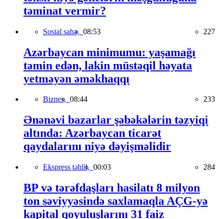
təminat vermir?
Sosial sahə,
08:53
227
Azərbaycan minimumu: yaşamağı
təmin edən, lakin müstəqil həyata
yetməyən əməkhaqqı
Biznes,
08:44
233
Ənənəvi bazarlar şəbəkələrin təzyiqi
altında: Azərbaycan ticarət
qaydalarını niyə dəyişməlidir
Ekspress təhlil,
00:03
284
BP və tərəfdaşları hasilatı 8 milyon
ton səviyyəsində saxlamaqla AÇG-yə
kapital qoyuluşlarını 31 faiz