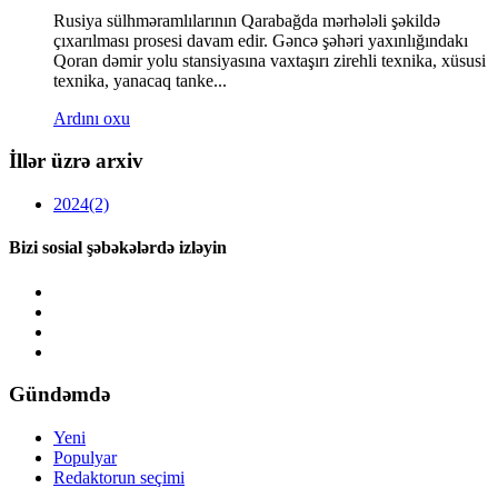
Rusiya sülhməramlılarının Qarabağda mərhələli şəkildə
çıxarılması prosesi davam edir. Gəncə şəhəri yaxınlığındakı
Qoran dəmir yolu stansiyasına vaxtaşırı zirehli texnika, xüsusi
texnika, yanacaq tanke...
Ardını oxu
İllər üzrə arxiv
2024
(2)
Bizi sosial şəbəkələrdə izləyin
Gündəmdə
Yeni
Populyar
Redaktorun seçimi