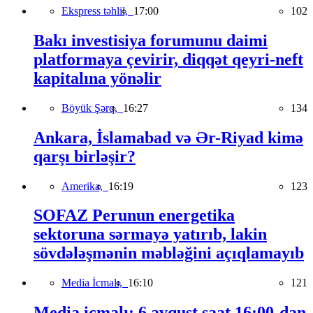
Ekspress təhlil,
17:00
102
Bakı investisiya forumunu daimi
platformaya çevirir, diqqət qeyri-neft
kapitalına yönəlir
Böyük Şərq,
16:27
134
Ankara, İslamabad və Ər-Riyad kimə
qarşı birləşir?
Amerika,
16:19
123
SOFAZ Perunun energetika
sektoruna sərmayə yatırıb, lakin
sövdələşmənin məbləğini açıqlamayıb
Media İcmalı,
16:10
121
Media icmalı: 6 avqust saat 16:00-dan