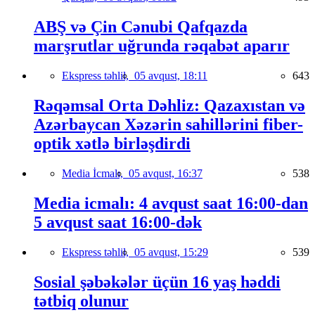
ABŞ və Çin Cənubi Qafqazda
marşrutlar uğrunda rəqabət aparır
Ekspress təhlil,
05 avqust, 18:11
643
Rəqəmsal Orta Dəhliz: Qazaxıstan və
Azərbaycan Xəzərin sahillərini fiber-
optik xətlə birləşdirdi
Media İcmalı,
05 avqust, 16:37
538
Media icmalı: 4 avqust saat 16:00-dan
5 avqust saat 16:00-dək
Ekspress təhlil,
05 avqust, 15:29
539
Sosial şəbəkələr üçün 16 yaş həddi
tətbiq olunur