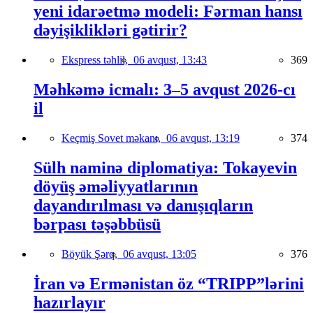
yeni idarəetmə modeli: Fərman hansı
dəyişiklikləri gətirir?
Ekspress təhlil,
06 avqust, 13:43
369
Məhkəmə icmalı: 3–5 avqust 2026-cı
il
Keçmiş Sovet məkanı,
06 avqust, 13:19
374
Sülh naminə diplomatiya: Tokayevin
döyüş əməliyyatlarının
dayandırılması və danışıqların
bərpası təşəbbüsü
Böyük Şərq,
06 avqust, 13:05
376
İran və Ermənistan öz “TRIPP”lərini
hazırlayır