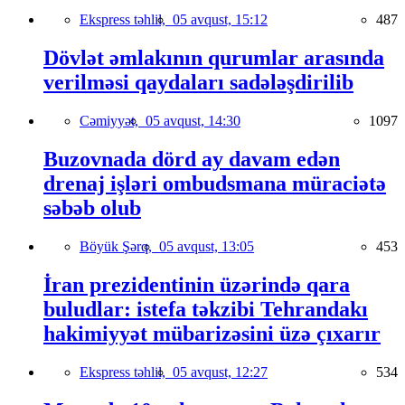
Ekspress təhlil,
05 avqust, 15:12
487
Dövlət əmlakının qurumlar arasında
verilməsi qaydaları sadələşdirilib
Cəmiyyət,
05 avqust, 14:30
1097
Buzovnada dörd ay davam edən
drenaj işləri ombudsmana müraciətə
səbəb olub
Böyük Şərq,
05 avqust, 13:05
453
İran prezidentinin üzərində qara
buludlar: istefa təkzibi Tehrandakı
hakimiyyət mübarizəsini üzə çıxarır
Ekspress təhlil,
05 avqust, 12:27
534