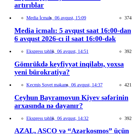
artırıblar
Media İcmalı,
06 avqust, 15:09
374
Media icmalı: 5 avqust saat 16:00-dan
6 avqust 2026-cı il saat 16:00-dək
Ekspress təhlil,
06 avqust, 14:51
392
Gömrükdə keyfiyyət inqilabı, yoxsa
yeni bürokratiya?
Keçmiş Sovet məkanı,
06 avqust, 14:37
421
Ceyhun Bayramovun Kiyev səfərinin
arxasında nə dayanır?
Ekspress təhlil,
06 avqust, 14:32
392
AZAL, ASCO və “Azərkosmos” üçün