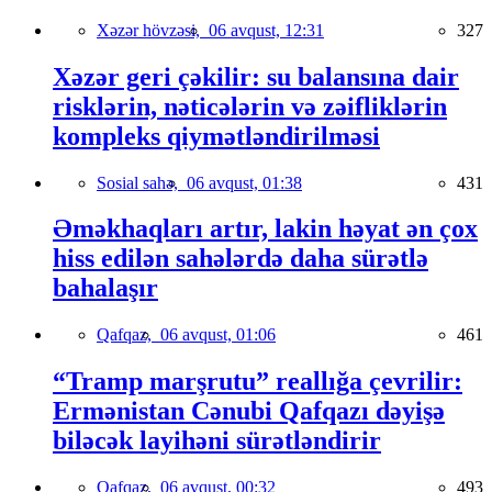
Xəzər hövzəsi,
06 avqust, 12:31
327
Xəzər geri çəkilir: su balansına dair
risklərin, nəticələrin və zəifliklərin
kompleks qiymətləndirilməsi
Sosial sahə,
06 avqust, 01:38
431
Əməkhaqları artır, lakin həyat ən çox
hiss edilən sahələrdə daha sürətlə
bahalaşır
Qafqaz,
06 avqust, 01:06
461
“Tramp marşrutu” reallığa çevrilir:
Ermənistan Cənubi Qafqazı dəyişə
biləcək layihəni sürətləndirir
Qafqaz,
06 avqust, 00:32
493