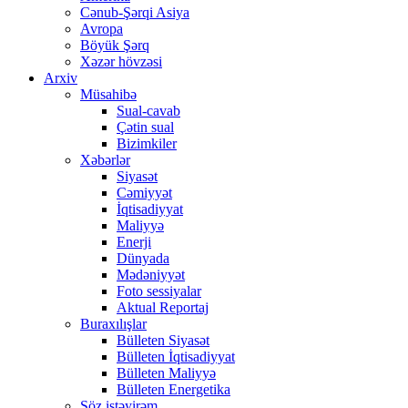
Cənub-Şərqi Asiya
Avropa
Böyük Şərq
Xəzər hövzəsi
Arxiv
Müsahibə
Sual-cavab
Çətin sual
Bizimkiler
Xəbərlər
Siyasət
Cəmiyyət
İqtisadiyyat
Maliyyə
Enerji
Dünyada
Mədəniyyət
Foto sessiyalar
Aktual Reportaj
Buraxılışlar
Bülleten Siyasət
Bülleten İqtisadiyyat
Bülleten Maliyyə
Bülleten Energetika
Söz istəyirəm