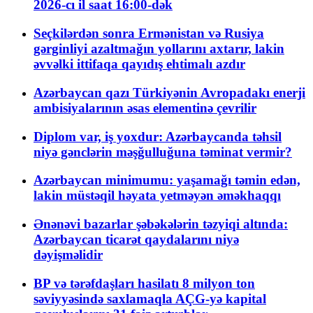
2026-cı il saat 16:00-dək
Seçkilərdən sonra Ermənistan və Rusiya
gərginliyi azaltmağın yollarını axtarır, lakin
əvvəlki ittifaqa qayıdış ehtimalı azdır
Azərbaycan qazı Türkiyənin Avropadakı enerji
ambisiyalarının əsas elementinə çevrilir
Diplom var, iş yoxdur: Azərbaycanda təhsil
niyə gənclərin məşğulluğuna təminat vermir?
Azərbaycan minimumu: yaşamağı təmin edən,
lakin müstəqil həyata yetməyən əməkhaqqı
Ənənəvi bazarlar şəbəkələrin təzyiqi altında:
Azərbaycan ticarət qaydalarını niyə
dəyişməlidir
BP və tərəfdaşları hasilatı 8 milyon ton
səviyyəsində saxlamaqla AÇG-yə kapital