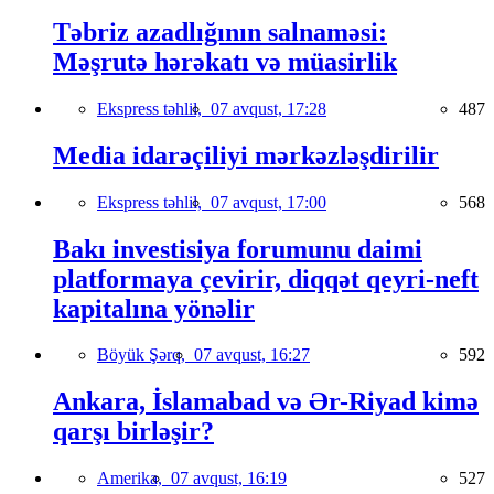
Təbriz azadlığının salnaməsi:
Məşrutə hərəkatı və müasirlik
Ekspress təhlil,
07 avqust, 17:28
487
Media idarəçiliyi mərkəzləşdirilir
Ekspress təhlil,
07 avqust, 17:00
568
Bakı investisiya forumunu daimi
platformaya çevirir, diqqət qeyri-neft
kapitalına yönəlir
Böyük Şərq,
07 avqust, 16:27
592
Ankara, İslamabad və Ər-Riyad kimə
qarşı birləşir?
Amerika,
07 avqust, 16:19
527