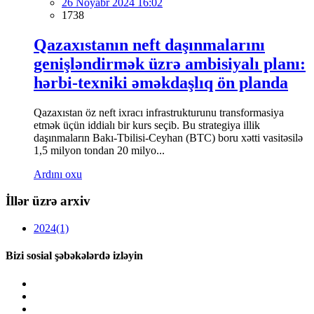
26 Noyabr 2024 16:02
1738
Qazaxıstanın neft daşınmalarını
genişləndirmək üzrə ambisiyalı planı:
hərbi-texniki əməkdaşlıq ön planda
Qazaxıstan öz neft ixracı infrastrukturunu transformasiya
etmək üçün iddialı bir kurs seçib. Bu strategiya illik
daşınmaların Bakı-Tbilisi-Ceyhan (BTC) boru xətti vasitəsilə
1,5 milyon tondan 20 milyo...
Ardını oxu
İllər üzrə arxiv
2024
(1)
Bizi sosial şəbəkələrdə izləyin