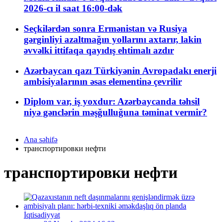
2026-cı il saat 16:00-dək
Seçkilərdən sonra Ermənistan və Rusiya
gərginliyi azaltmağın yollarını axtarır, lakin
əvvəlki ittifaqa qayıdış ehtimalı azdır
Azərbaycan qazı Türkiyənin Avropadakı enerji
ambisiyalarının əsas elementinə çevrilir
Diplom var, iş yoxdur: Azərbaycanda təhsil
niyə gənclərin məşğulluğuna təminat vermir?
Ana səhifə
транспортировки нефти
транспортировки нефти
İqtisadiyyat