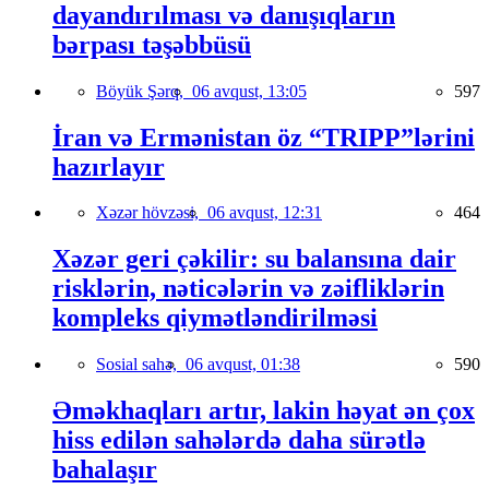
dayandırılması və danışıqların
bərpası təşəbbüsü
Böyük Şərq,
06 avqust, 13:05
597
İran və Ermənistan öz “TRIPP”lərini
hazırlayır
Xəzər hövzəsi,
06 avqust, 12:31
464
Xəzər geri çəkilir: su balansına dair
risklərin, nəticələrin və zəifliklərin
kompleks qiymətləndirilməsi
Sosial sahə,
06 avqust, 01:38
590
Əməkhaqları artır, lakin həyat ən çox
hiss edilən sahələrdə daha sürətlə
bahalaşır