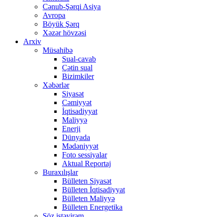
Cənub-Şərqi Asiya
Avropa
Böyük Şərq
Xəzər hövzəsi
Arxiv
Müsahibə
Sual-cavab
Çətin sual
Bizimkiler
Xəbərlər
Siyasət
Cəmiyyət
İqtisadiyyat
Maliyyə
Enerji
Dünyada
Mədəniyyət
Foto sessiyalar
Aktual Reportaj
Buraxılışlar
Bülleten Siyasət
Bülleten İqtisadiyyat
Bülleten Maliyyə
Bülleten Energetika
Söz istəyirəm