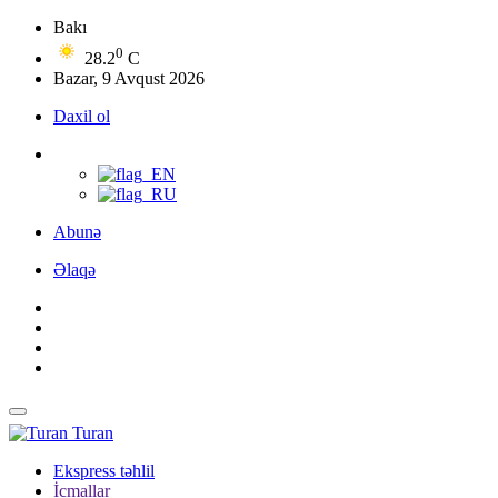
Bakı
0
28.2
C
Bazar, 9 Avqust 2026
Daxil ol
Abunə
Əlaqə
Turan
Ekspress təhlil
İcmallar