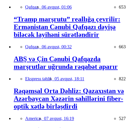
Qafqaz,
06 avqust, 01:06
653
“Tramp marşrutu” reallığa çevrilir:
Ermənistan Cənubi Qafqazı dəyişə
biləcək layihəni sürətləndirir
Qafqaz,
06 avqust, 00:32
663
ABŞ və Çin Cənubi Qafqazda
marşrutlar uğrunda rəqabət aparır
Ekspress təhlil,
05 avqust, 18:11
822
Rəqəmsal Orta Dəhliz: Qazaxıstan və
Azərbaycan Xəzərin sahillərini fiber-
optik xətlə birləşdirdi
America,
07 avqust, 16:19
527