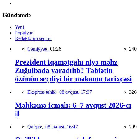
Gündəmdə
Yeni
Populyar
Redaktorun seçimi
Cəmiyyət,
01:26
240
Prezident iqamətgahı niyə məhz
Zuğulbada yaradılıb? Təbiətin
özünün seçdiyi bir məkanın tarixçəsi
Ekspress təhlil,
08 avqust, 17:07
326
Məhkəmə icmalı: 6–7 avqust 2026-cı
il
Qafqaz,
08 avqust, 16:47
299