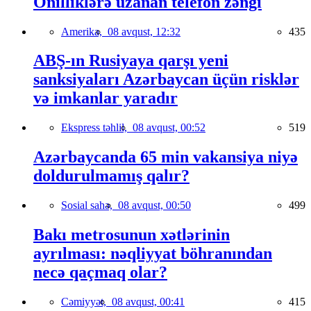
Onilliklərə uzanan telefon zəngi
Amerika,
08 avqust, 12:32
435
ABŞ-ın Rusiyaya qarşı yeni
sanksiyaları Azərbaycan üçün risklər
və imkanlar yaradır
Ekspress təhlil,
08 avqust, 00:52
519
Azərbaycanda 65 min vakansiya niyə
doldurulmamış qalır?
Sosial sahə,
08 avqust, 00:50
499
Bakı metrosunun xətlərinin
ayrılması: nəqliyyat böhranından
necə qaçmaq olar?
Cəmiyyət,
08 avqust, 00:41
415