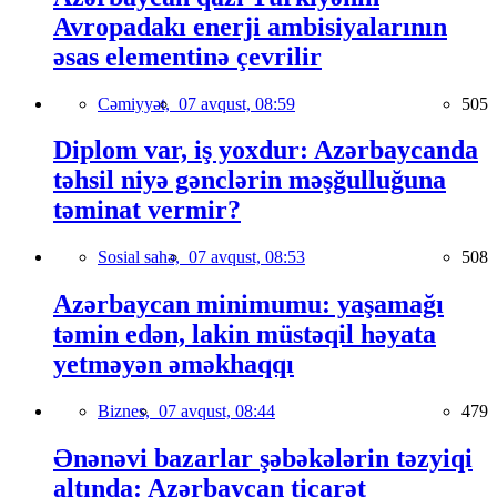
Avropadakı enerji ambisiyalarının
əsas elementinə çevrilir
Cəmiyyət,
07 avqust, 08:59
505
Diplom var, iş yoxdur: Azərbaycanda
təhsil niyə gənclərin məşğulluğuna
təminat vermir?
Sosial sahə,
07 avqust, 08:53
508
Azərbaycan minimumu: yaşamağı
təmin edən, lakin müstəqil həyata
yetməyən əməkhaqqı
Biznes,
07 avqust, 08:44
479
Ənənəvi bazarlar şəbəkələrin təzyiqi
altında: Azərbaycan ticarət