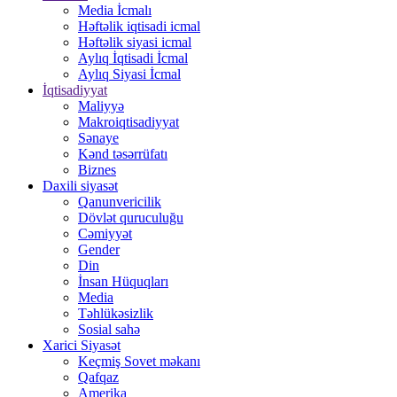
Media İcmalı
Həftəlik iqtisadi icmal
Həftəlik siyasi icmal
Aylıq İqtisadi İcmal
Aylıq Siyasi İcmal
İqtisadiyyat
Maliyyə
Makroiqtisadiyyat
Sənaye
Kənd təsərrüfatı
Biznes
Daxili siyasət
Qanunvericilik
Dövlət quruculuğu
Cəmiyyət
Gender
Din
İnsan Hüquqları
Media
Təhlükəsizlik
Sosial sahə
Xarici Siyasət
Keçmiş Sovet məkanı
Qafqaz
Amerika