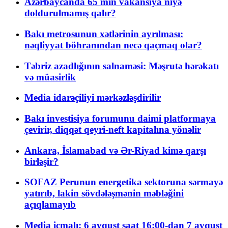
Azərbaycanda 65 min vakansiya niyə
doldurulmamış qalır?
Bakı metrosunun xətlərinin ayrılması:
nəqliyyat böhranından necə qaçmaq olar?
Təbriz azadlığının salnaməsi: Məşrutə hərəkatı
və müasirlik
Media idarəçiliyi mərkəzləşdirilir
Bakı investisiya forumunu daimi platformaya
çevirir, diqqət qeyri-neft kapitalına yönəlir
Ankara, İslamabad və Ər-Riyad kimə qarşı
birləşir?
SOFAZ Perunun energetika sektoruna sərmayə
yatırıb, lakin sövdələşmənin məbləğini
açıqlamayıb
Media icmalı: 6 avqust saat 16:00-dan 7 avqust