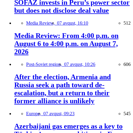
SOFAZ invests in Peru’s power sector
but does not disclose deal value
Media Review,
07 avqust, 16:10
512
Media Review: From 4:00 p.m. on
August 6 to 4:00 p.m. on August 7,
2026
Post-Soviet region,
07 avqust, 10:26
606
After the election, Armenia and
Russia seek a path toward de-
escalation, but a return to their
former alliance is unlikely
Europe,
07 avqust, 09:23
545
Azerbaijani gas emerges as a key to