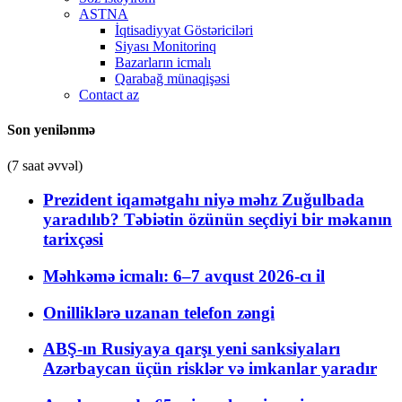
ASTNA
İqtisadiyyat Göstəriciləri
Siyası Monitorinq
Bazarların icmalı
Qarabağ münaqişəsi
Contact az
Son yenilənmə
(7 saat əvvəl)
Prezident iqamətgahı niyə məhz Zuğulbada
yaradılıb? Təbiətin özünün seçdiyi bir məkanın
tarixçəsi
Məhkəmə icmalı: 6–7 avqust 2026-cı il
Onilliklərə uzanan telefon zəngi
ABŞ-ın Rusiyaya qarşı yeni sanksiyaları
Azərbaycan üçün risklər və imkanlar yaradır