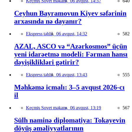
Keçmiş Sovet məkanı,
06 avqust, 14:37
640
Ceyhun Bayramovun Kiyev səfərinin
arxasında nə dayanır?
Ekspress təhlil,
06 avqust, 14:32
582
AZAL, ASCO və “Azərkosmos” üçün
yeni idarəetmə modeli: Fərman hansı
dəyişiklikləri gətirir?
Ekspress təhlil,
06 avqust, 13:43
555
Məhkəmə icmalı: 3–5 avqust 2026-cı
il
Keçmiş Sovet məkanı,
06 avqust, 13:19
567
Sülh naminə diplomatiya: Tokayevin
döyüş əməliyyatlarının