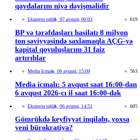
qaydalarını niyə dəyişməlidir
Ekspress təhlil,
07 avqust, 00:03
619
BP və tərəfdaşları hasilatı 8 milyon
ton səviyyəsində saxlamaqla AÇG-yə
kapital qoyuluşlarını 31 faiz
artırıblar
Media İcmalı,
06 avqust, 15:09
563
Media icmalı: 5 avqust saat 16:00-dan
6 avqust 2026-cı il saat 16:00-dək
Ekspress təhlil,
06 avqust, 14:51
605
Gömrükdə keyfiyyət inqilabı, yoxsa
yeni bürokratiya?