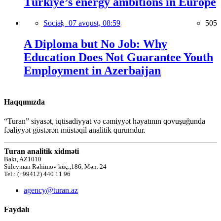
Türkiye’s energy ambitions in Europe
Social,
07 avqust, 08:59
505
A Diploma but No Job: Why
Education Does Not Guarantee Youth
Employment in Azerbaijan
Haqqımızda
“Turan” siyasət, iqtisadiyyat və cəmiyyət həyatının qovuşuğunda
fəaliyyət göstərən müstəqil analitik qurumdur.
Turan analitik xidməti
Bakı, AZ1010
Süleyman Rəhimov küç.,186, Mən. 24
Tel.: (+99412) 440 11 96
agency@turan.az
Faydalı