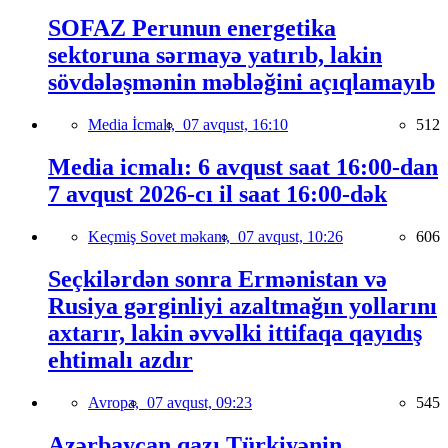
SOFAZ Perunun energetika
sektoruna sərmayə yatırıb, lakin
sövdələşmənin məbləğini açıqlamayıb
Media İcmalı,
07 avqust, 16:10
512
Media icmalı: 6 avqust saat 16:00-dan
7 avqust 2026-cı il saat 16:00-dək
Keçmiş Sovet məkanı,
07 avqust, 10:26
606
Seçkilərdən sonra Ermənistan və
Rusiya gərginliyi azaltmağın yollarını
axtarır, lakin əvvəlki ittifaqa qayıdış
ehtimalı azdır
Avropa,
07 avqust, 09:23
545
Azərbaycan qazı Türkiyənin