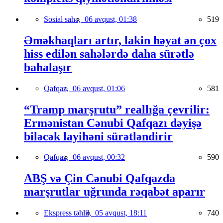
Sosial sahə,
06 avqust, 01:38
519
Əməkhaqları artır, lakin həyat ən çox
hiss edilən sahələrdə daha sürətlə
bahalaşır
Qafqaz,
06 avqust, 01:06
581
“Tramp marşrutu” reallığa çevrilir:
Ermənistan Cənubi Qafqazı dəyişə
biləcək layihəni sürətləndirir
Qafqaz,
06 avqust, 00:32
590
ABŞ və Çin Cənubi Qafqazda
marşrutlar uğrunda rəqabət aparır
Ekspress təhlil,
05 avqust, 18:11
740