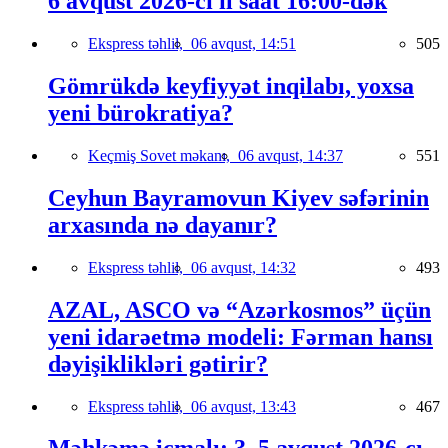
6 avqust 2026-cı il saat 16:00-dək
Ekspress təhlil,
06 avqust, 14:51
505
Gömrükdə keyfiyyət inqilabı, yoxsa
yeni bürokratiya?
Keçmiş Sovet məkanı,
06 avqust, 14:37
551
Ceyhun Bayramovun Kiyev səfərinin
arxasında nə dayanır?
Ekspress təhlil,
06 avqust, 14:32
493
AZAL, ASCO və “Azərkosmos” üçün
yeni idarəetmə modeli: Fərman hansı
dəyişiklikləri gətirir?
Ekspress təhlil,
06 avqust, 13:43
467