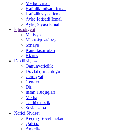
Media İcmalı
Həftəlik iqtisadi icmal
Həftəlik siyasi icmal
Aylıq İqtisadi İcmal
Aylıq Siyasi İcmal
İqtisadiyyat
Maliyyə
Makroiqtisadiyyat
Sənaye
Kənd təsərrüfatı
Biznes
Daxili siyasət
Qanunvericilik
Dövlət quruculuğu
Cəmiyyət
Gender
Din
İnsan Hüquqları
Media
Təhlükəsizlik
Sosial sahə
Xarici Siyasət
Keçmiş Sovet məkanı
Qafqaz
Amerika