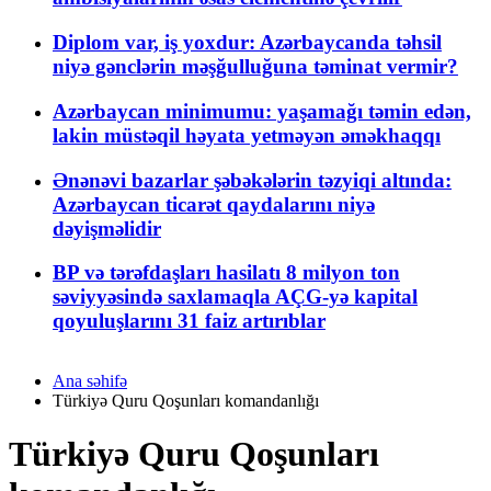
Diplom var, iş yoxdur: Azərbaycanda təhsil
niyə gənclərin məşğulluğuna təminat vermir?
Azərbaycan minimumu: yaşamağı təmin edən,
lakin müstəqil həyata yetməyən əməkhaqqı
Ənənəvi bazarlar şəbəkələrin təzyiqi altında:
Azərbaycan ticarət qaydalarını niyə
dəyişməlidir
BP və tərəfdaşları hasilatı 8 milyon ton
səviyyəsində saxlamaqla AÇG-yə kapital
qoyuluşlarını 31 faiz artırıblar
Ana səhifə
Türkiyə Quru Qoşunları komandanlığı
Türkiyə Quru Qoşunları