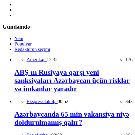
Gündəmdə
Yeni
Populyar
Redaktorun seçimi
Amerika,
12:32
176
ABŞ-ın Rusiyaya qarşı yeni
sanksiyaları Azərbaycan üçün risklər
və imkanlar yaradır
Ekspress təhlil,
00:52
343
Azərbaycanda 65 min vakansiya niyə
doldurulmamış qalır?