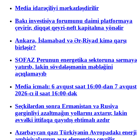
Media idarəçiliyi mərkəzləşdirilir
Bakı investisiya forumunu daimi platformaya
çevirir, diqqət qeyri-neft kapitalına yönəlir
Ankara, İslamabad və Ər-Riyad kimə qarşı
birləşir?
SOFAZ Perunun energetika sektoruna sərmayə
yatırıb, lakin sövdələşmənin məbləğini
açıqlamayıb
Media icmalı: 6 avqust saat 16:00-dan 7 avqust
2026-cı il saat 16:00-dək
Seçkilərdən sonra Ermənistan və Rusiya
gərginliyi azaltmağın yollarını axtarır, lakin
əvvəlki ittifaqa qayıdış ehtimalı azdır
Azərbaycan qazı Türkiyənin Avropadakı enerji
ambisiyalarının əsas elementinə çevrilir