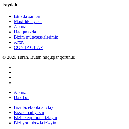
Faydalı
İstifadə şərtləri
Məxfilik siyasti
Abunə
Haqqımızda
Bizim mütəxəssislərimiz
Arxiv
CONTACT AZ
© 2026 Turan. Bütün hüquqlar qorunur.
Abunə
Daxil ol
Bizi facebookda izləyin
Bizə email yazın
Bizi teleqram-da izləyin
Bizi youtube-də izləyin