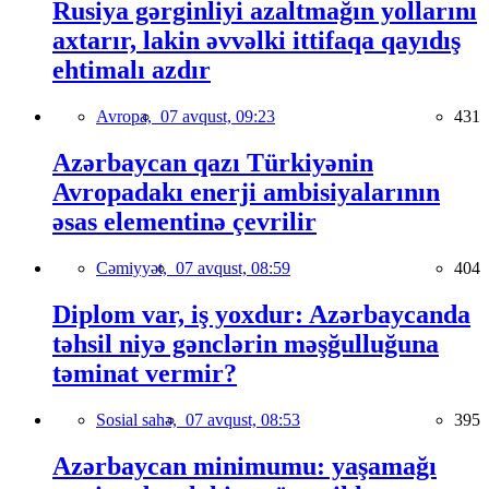
Rusiya gərginliyi azaltmağın yollarını
axtarır, lakin əvvəlki ittifaqa qayıdış
ehtimalı azdır
Avropa,
07 avqust, 09:23
431
Azərbaycan qazı Türkiyənin
Avropadakı enerji ambisiyalarının
əsas elementinə çevrilir
Cəmiyyət,
07 avqust, 08:59
404
Diplom var, iş yoxdur: Azərbaycanda
təhsil niyə gənclərin məşğulluğuna
təminat vermir?
Sosial sahə,
07 avqust, 08:53
395
Azərbaycan minimumu: yaşamağı