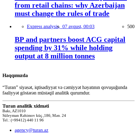
from retail chains: why Azerbaijan
must change the rules of trade
Express analysis,
07 avqust, 00:03
500
BP and partners boost ACG capital
spending by 31% while holding
output at 8 million tonnes
Haqqımızda
“Turan” siyasət, iqtisadiyyat və cəmiyyət həyatının qovuşuğunda
fəaliyyət göstərən müstəqil analitik qurumdur.
Turan analitik xidməti
Bakı, AZ1010
Süleyman Rəhimov küç.,186, Mən. 24
Tel.: (+99412) 440 11 96
agency@turan.az