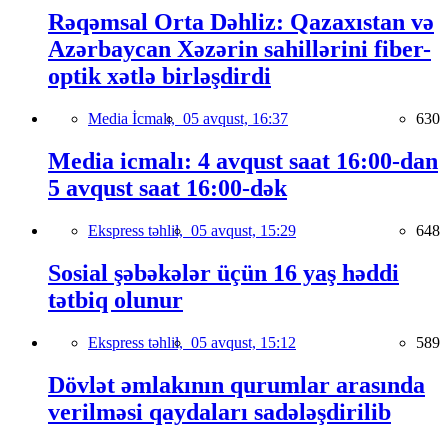
Rəqəmsal Orta Dəhliz: Qazaxıstan və
Azərbaycan Xəzərin sahillərini fiber-
optik xətlə birləşdirdi
Media İcmalı,
05 avqust, 16:37
630
Media icmalı: 4 avqust saat 16:00-dan
5 avqust saat 16:00-dək
Ekspress təhlil,
05 avqust, 15:29
648
Sosial şəbəkələr üçün 16 yaş həddi
tətbiq olunur
Ekspress təhlil,
05 avqust, 15:12
589
Dövlət əmlakının qurumlar arasında
verilməsi qaydaları sadələşdirilib