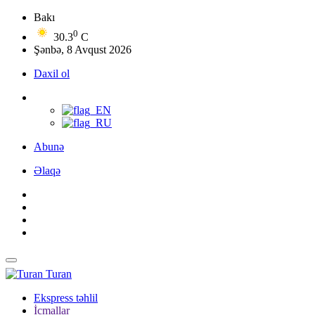
Bakı
0
30.3
C
Şənbə, 8 Avqust 2026
Daxil ol
Abunə
Əlaqə
Turan
Ekspress təhlil
İcmallar