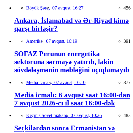
Böyük Şərq,
07 avqust, 16:27
456
Ankara, İslamabad və Ər-Riyad kimə
qarşı birləşir?
Amerika,
07 avqust, 16:19
391
SOFAZ Perunun energetika
sektoruna sərmayə yatırıb, lakin
sövdələşmənin məbləğini açıqlamayıb
Media İcmalı,
07 avqust, 16:10
377
Media icmalı: 6 avqust saat 16:00-dan
7 avqust 2026-cı il saat 16:00-dək
Keçmiş Sovet məkanı,
07 avqust, 10:26
483
Seçkilərdən sonra Ermənistan və