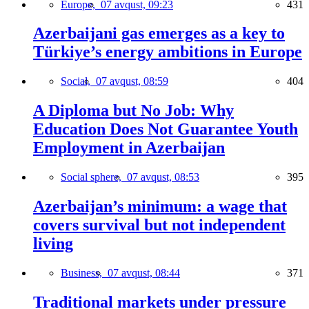
Europe,
07 avqust, 09:23
431
Azerbaijani gas emerges as a key to
Türkiye’s energy ambitions in Europe
Social,
07 avqust, 08:59
404
A Diploma but No Job: Why
Education Does Not Guarantee Youth
Employment in Azerbaijan
Social sphere,
07 avqust, 08:53
395
Azerbaijan’s minimum: a wage that
covers survival but not independent
living
Business,
07 avqust, 08:44
371
Traditional markets under pressure