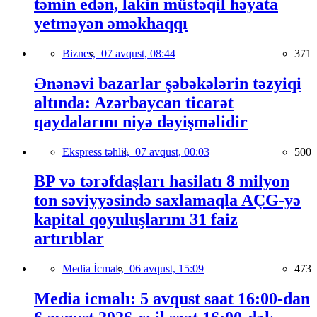
təmin edən, lakin müstəqil həyata
yetməyən əməkhaqqı
Biznes,
07 avqust, 08:44
371
Ənənəvi bazarlar şəbəkələrin təzyiqi
altında: Azərbaycan ticarət
qaydalarını niyə dəyişməlidir
Ekspress təhlil,
07 avqust, 00:03
500
BP və tərəfdaşları hasilatı 8 milyon
ton səviyyəsində saxlamaqla AÇG-yə
kapital qoyuluşlarını 31 faiz
artırıblar
Media İcmalı,
06 avqust, 15:09
473
Media icmalı: 5 avqust saat 16:00-dan