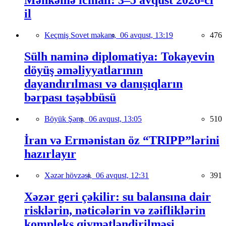
Məhkəmə icmalı: 3–5 avqust 2026-cı
il
Keçmiş Sovet məkanı,
06 avqust, 13:19
476
Sülh naminə diplomatiya: Tokayevin
döyüş əməliyyatlarının
dayandırılması və danışıqların
bərpası təşəbbüsü
Böyük Şərq,
06 avqust, 13:05
510
İran və Ermənistan öz “TRIPP”lərini
hazırlayır
Xəzər hövzəsi,
06 avqust, 12:31
391
Xəzər geri çəkilir: su balansına dair
risklərin, nəticələrin və zəifliklərin
kompleks qiymətləndirilməsi