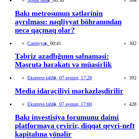
Sosial sahə,
00:50
364
Bakı metrosunun xətlərinin
ayrılması: nəqliyyat böhranından
necə qaçmaq olar?
Cəmiyyət,
00:41
302
Təbriz azadlığının salnaməsi:
Məşrutə hərəkatı və müasirlik
Ekspress təhlil,
07 avqust, 17:28
392
Media idarəçiliyi mərkəzləşdirilir
Ekspress təhlil,
07 avqust, 17:00
428
Bakı investisiya forumunu daimi
platformaya çevirir, diqqət qeyri-neft
kapitalına yönəlir