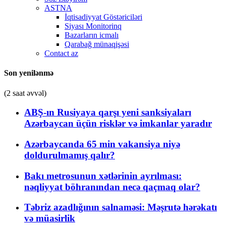
ASTNA
İqtisadiyyat Göstəriciləri
Siyası Monitorinq
Bazarların icmalı
Qarabağ münaqişəsi
Contact az
Son yenilənmə
(2 saat əvvəl)
ABŞ-ın Rusiyaya qarşı yeni sanksiyaları
Azərbaycan üçün risklər və imkanlar yaradır
Azərbaycanda 65 min vakansiya niyə
doldurulmamış qalır?
Bakı metrosunun xətlərinin ayrılması:
nəqliyyat böhranından necə qaçmaq olar?
Təbriz azadlığının salnaməsi: Məşrutə hərəkatı
və müasirlik