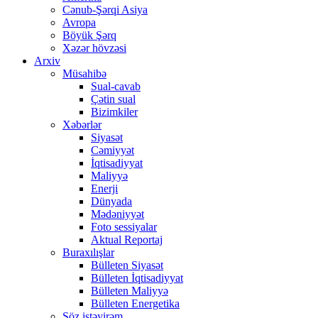
Cənub-Şərqi Asiya
Avropa
Böyük Şərq
Xəzər hövzəsi
Arxiv
Müsahibə
Sual-cavab
Çətin sual
Bizimkiler
Xəbərlər
Siyasət
Cəmiyyət
İqtisadiyyat
Maliyyə
Enerji
Dünyada
Mədəniyyət
Foto sessiyalar
Aktual Reportaj
Buraxılışlar
Bülleten Siyasət
Bülleten İqtisadiyyat
Bülleten Maliyyə
Bülleten Energetika
Söz istəyirəm