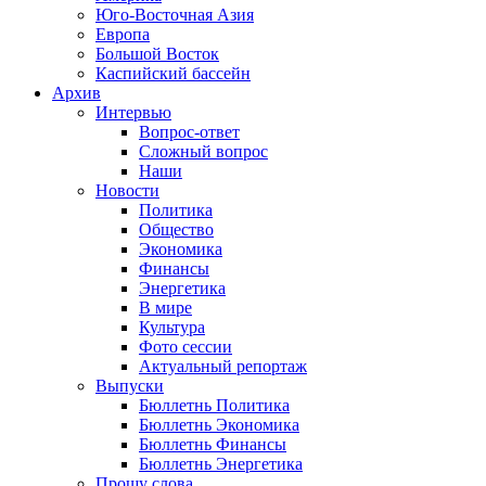
Юго-Восточная Азия
Европа
Большой Восток
Каспийский бассейн
Архив
Интервью
Вопрос-ответ
Сложный вопрос
Наши
Новости
Политика
Общество
Экономика
Финансы
Энергетика
В мире
Культура
Фото сессии
Актуальный репортаж
Выпуски
Бюллетнь Политика
Бюллетнь Экономика
Бюллетнь Финансы
Бюллетнь Энергетика
Прошу слова