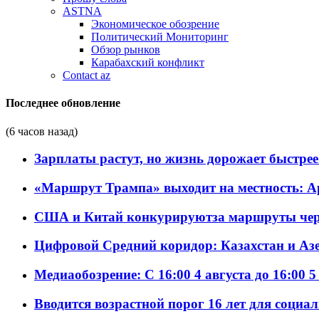
ASTNA
Экономическое обозрение
Политический Мониторинг
Обзор рынков
Карабахский конфликт
Contact az
Последнее обновление
(6 часов назад)
Зарплаты растут, но жизнь дорожает быстрее т
«Маршрут Трампа» выходит на местность: А
США и Китай конкурируютза маршруты че
Цифровой Средний коридор: Казахстан и Аз
Медиаобозрение: С 16:00 4 августа до 16:00 5
Вводится возрастной порог 16 лет для социа