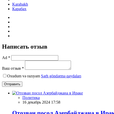
Karabakh
Карабах
Написать отзыв
Ad *
Ваш отзыв *
Oxudum və razıyam
Şərh göndərmə qaydaları
Отправить
Политика
16 декабрь 2024 17:58
Отозван посол Азербайджана в Ира