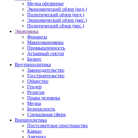
Медиа обозрение
Экономический обзор (нед.)
Политический обзор (нед.)
Экономический обзор (мес.)
Политический обзор (мес.)
Экономика
Финансы
Макроэкономика
Промышленность
Аграрный сектор
Бизнес
Внутриполитика
Законодательство
Госстроительство
Общество
Гендер
Религия
Права человека
Медиа
Безопасность
Социальная сфера
Внешполитика
Постсоветское пространство
Кавказ
Америка