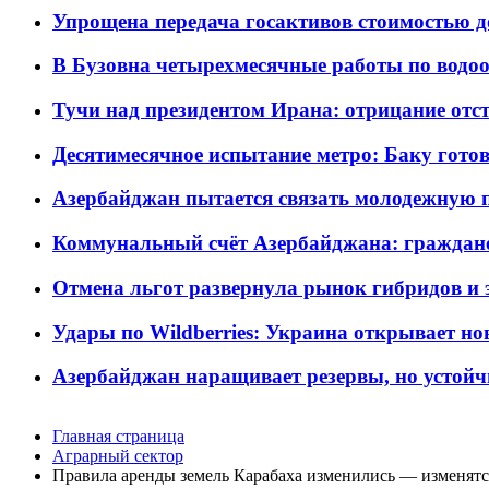
Упрощена передача госактивов стоимостью д
В Бузовна четырехмесячные работы по водоо
Тучи над президентом Ирана: отрицание отст
Десятимесячное испытание метро: Баку готов
Азербайджан пытается связать молодежную п
Коммунальный счёт Азербайджана: граждане 
Отмена льгот развернула рынок гибридов и
Удары по Wildberries: Украина открывает но
Азербайджан наращивает резервы, но устойч
Главная страница
Аграрный сектор
Правила аренды земель Карабаха изменились — изменятс