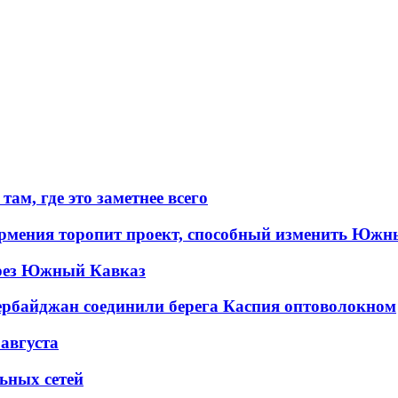
ам, где это заметнее всего
рмения торопит проект, способный изменить Южн
рез Южный Кавказ
ербайджан соединили берега Каспия оптоволокном
 августа
льных сетей