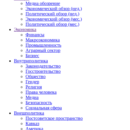
Медиа обозрение
Экономический обзор (нед.)
Политический обзор (нед.)
Экономический обзор (мес.)
Политический обзор (мес.)
Экономика
Финансы
Макроэкономика
Промышленность
Аграрный сектор
Бизнес
Внутриполитика
Законодательство
Госстроительство
Общество
Гендер
Религия
Права человека
Медиа
Безопасность
Социальная сфера
Внешполитика
Постсоветское пространство
Кавказ
Америка