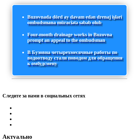
Buzovnada dörd ay davam edən drenaj işləri
ombudsmana müraciətə səbəb olub
Four-month drainage works in Buzovna
prompt an appeal to the ombudsman
В Бузовна четырехмесячные работы по
водоотводу стали поводом для обращения
к омбудсмену
Следите за нами в социальных сетях
Актуально