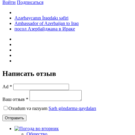
Войти
Подписаться
Azərbaycanın İraqdakı səfiri
Ambassador of Azerbaijan to Iraq
посол Азербайджана в Ираке
Написать отзыв
Ad *
Ваш отзыв *
Oxudum və razıyam
Şərh göndərmə qaydaları
Отправить
Общество