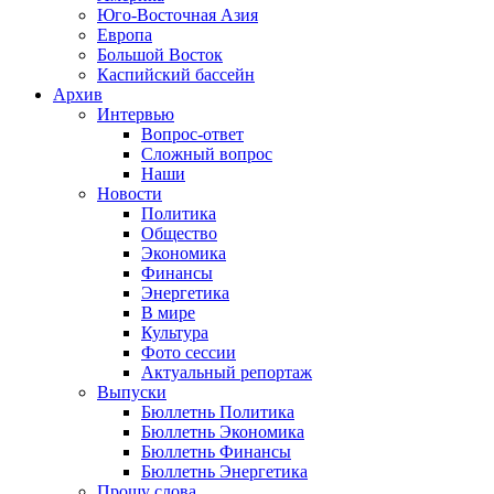
Юго-Восточная Азия
Европа
Большой Восток
Каспийский бассейн
Архив
Интервью
Вопрос-ответ
Сложный вопрос
Наши
Новости
Политика
Общество
Экономика
Финансы
Энергетика
В мире
Культура
Фото сессии
Актуальный репортаж
Выпуски
Бюллетнь Политика
Бюллетнь Экономика
Бюллетнь Финансы
Бюллетнь Энергетика
Прошу слова