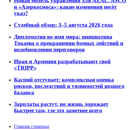
Новая модель управления для AZAL, ASCO
и «Азеркосмоса»: какие изменения несёт
указ?
Судебный обзор: 3–5 августа 2026 года
Дипломатия во имя мира: инициатива
Токаева о прекращении боевых действий и
возобновлении переговоров
Иран и Армения разрабатывают свой
«TRIPP»
Каспий отступает: комплексная оценка
рисков, последствий и уязвимостей водного
баланса
Зарплаты растут, но жизнь дорожает
быстрее там, где это заметнее всего
Главная страница