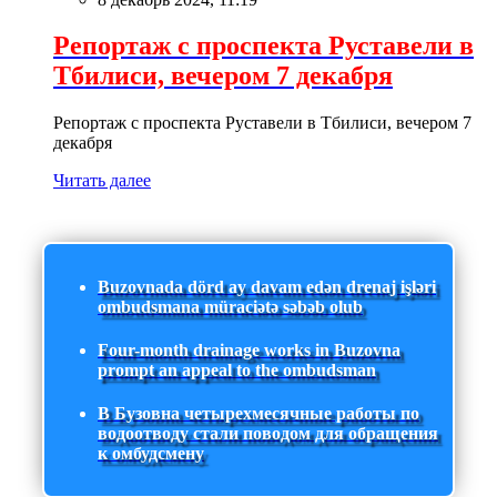
Репортаж с проспекта Руставели в
Тбилиси, вечером 7 декабря
Репортаж с проспекта Руставели в Тбилиси, вечером 7
декабря
Читать далее
Buzovnada dörd ay davam edən drenaj işləri
ombudsmana müraciətə səbəb olub
Four-month drainage works in Buzovna
prompt an appeal to the ombudsman
В Бузовна четырехмесячные работы по
водоотводу стали поводом для обращения
к омбудсмену