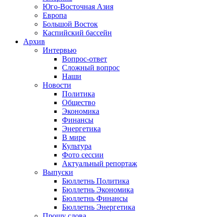
Юго-Восточная Азия
Европа
Большой Восток
Каспийский бассейн
Архив
Интервью
Вопрос-ответ
Сложный вопрос
Наши
Новости
Политика
Общество
Экономика
Финансы
Энергетика
В мире
Культура
Фото сессии
Актуальный репортаж
Выпуски
Бюллетнь Политика
Бюллетнь Экономика
Бюллетнь Финансы
Бюллетнь Энергетика
Прошу слова