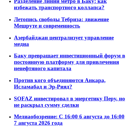
Разделение линий метро в Баку: как
избежать транспортного коллапса?
Летопись свободы Тебриза: движение
Мешруте и современность
Азербайджан централизует управление
медиа
Баку превращает инвестиционный форум в
постоянную платформу для привлечения
ненефтяного капитала
Против кого объединяются Анкара,
Исламабад и Эр-Рияд?
SOFAZ инвестировал в энергетику Перу, но
не раскрыл сумму сделки
Медиаобозрение: С 16:00 6 августа до 16:00
7 августа 2026 года