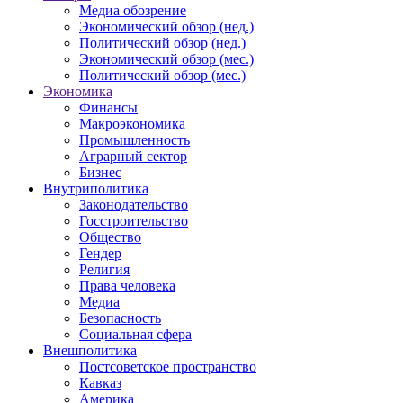
Медиа обозрение
Экономический обзор (нед.)
Политический обзор (нед.)
Экономический обзор (мес.)
Политический обзор (мес.)
Экономика
Финансы
Макроэкономика
Промышленность
Аграрный сектор
Бизнес
Внутриполитика
Законодательство
Госстроительство
Общество
Гендер
Религия
Права человека
Медиа
Безопасность
Социальная сфера
Внешполитика
Постсоветское пространство
Кавказ
Америка