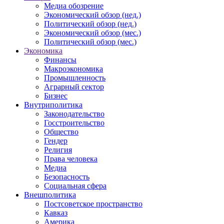
Медиа обозрение
Экономический обзор (нед.)
Политический обзор (нед.)
Экономический обзор (мес.)
Политический обзор (мес.)
Экономика
Финансы
Макроэкономика
Промышленность
Аграрный сектор
Бизнес
Внутриполитика
Законодательство
Госстроительство
Общество
Гендер
Религия
Права человека
Медиа
Безопасность
Социальная сфера
Внешполитика
Постсоветское пространство
Кавказ
Америка