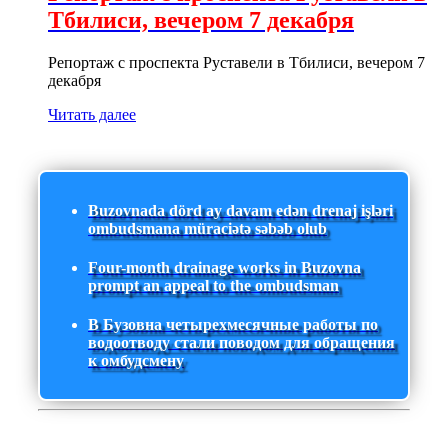
Тбилиси, вечером 7 декабря
Репортаж с проспекта Руставели в Тбилиси, вечером 7
декабря
Читать далее
Buzovnada dörd ay davam edən drenaj işləri
ombudsmana müraciətə səbəb olub
Four-month drainage works in Buzovna
prompt an appeal to the ombudsman
В Бузовна четырехмесячные работы по
водоотводу стали поводом для обращения
к омбудсмену