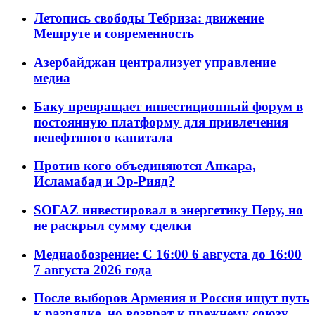
Летопись свободы Тебриза: движение
Мешруте и современность
Азербайджан централизует управление
медиа
Баку превращает инвестиционный форум в
постоянную платформу для привлечения
ненефтяного капитала
Против кого объединяются Анкара,
Исламабад и Эр-Рияд?
SOFAZ инвестировал в энергетику Перу, но
не раскрыл сумму сделки
Медиаобозрение: С 16:00 6 августа до 16:00
7 августа 2026 года
После выборов Армения и Россия ищут путь
к разрядке, но возврат к прежнему союзу