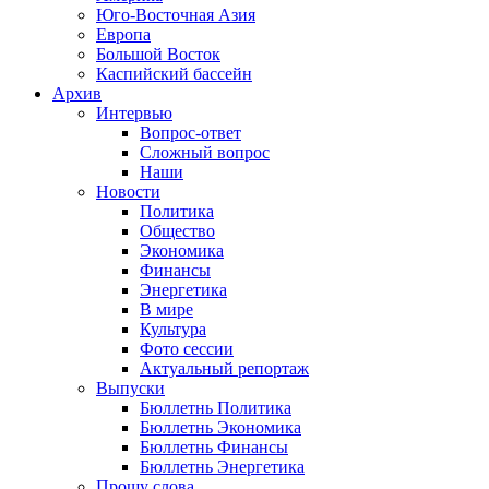
Юго-Восточная Азия
Европа
Большой Восток
Каспийский бассейн
Архив
Интервью
Вопрос-ответ
Сложный вопрос
Наши
Новости
Политика
Общество
Экономика
Финансы
Энергетика
В мире
Культура
Фото сессии
Актуальный репортаж
Выпуски
Бюллетнь Политика
Бюллетнь Экономика
Бюллетнь Финансы
Бюллетнь Энергетика
Прошу слова