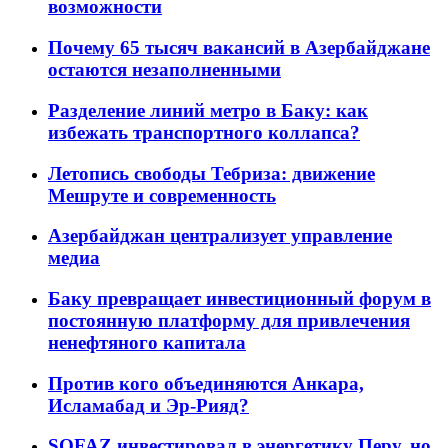
возможности
Почему 65 тысяч вакансий в Азербайджане
остаются незаполненными
Разделение линий метро в Баку: как
избежать транспортного коллапса?
Летопись свободы Тебриза: движение
Мешруте и современность
Азербайджан централизует управление
медиа
Баку превращает инвестиционный форум в
постоянную платформу для привлечения
ненефтяного капитала
Против кого объединяются Анкара,
Исламабад и Эр-Рияд?
SOFAZ инвестировал в энергетику Перу, но