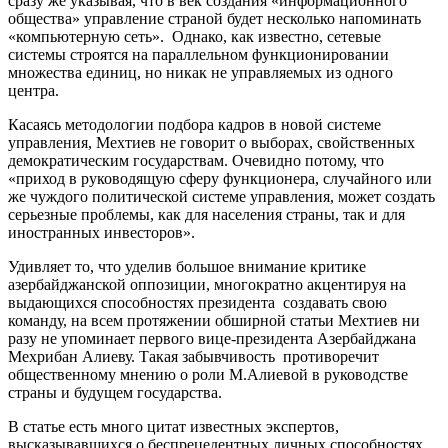
сразу же указывая, что в век создания «информационного
общества» управление страной будет несколько напоминать
«компьютерную сеть». Однако, как известно, сетевые
системы строятся на параллельном функционировании
множества единиц, но никак не управляемых из одного
центра.
Касаясь методологии подбора кадров в новой системе
управления, Мехтиев не говорит о выборах, свойственных
демократическим государствам. Очевидно потому, что
«приход в руководящую сферу функционера, случайного или
же чуждого политической системе управления, может создать
серьезные проблемы, как для населения страны, так и для
иностранных инвесторов».
Удивляет то, что уделив большое внимание критике
азербайджанской оппозиции, многократно акцентируя на
выдающихся способностях президента создавать свою
команду, на всем протяжении обширной статьи Мехтиев ни
разу не упоминает первого вице-президента Азербайджана
Мехрибан Алиеву. Такая забывчивость противоречит
общественному мнению о роли М.Алиевой в руководстве
страны и будущем государства.
В статье есть много цитат известных экспертов,
высказывавшихся о беспрецедентных личных способностях