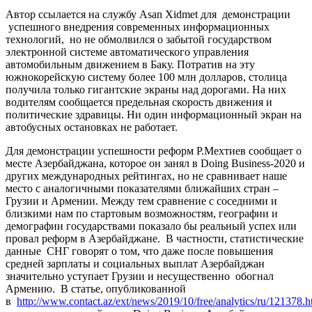
Автор ссылается на службу Asan Xidmet для демонстрации
успешного внедрения современных информационных
технологий, но не обмолвился о забытой государством
электронной системе автоматического управления
автомобильным движением в Баку. Потратив на эту
южнокорейскую систему более 100 млн долларов, столица
получила только гигантские экраны над дорогами. На них
водителям сообщается предельная скорость движения и
политические здравицы. Ни один информационный экран на
автобусных остановках не работает.
Для демонстрации успешности реформ Р.Мехтиев сообщает о
месте Азербайджана, которое он занял в Doing Business-2020 и
других международных рейтингах, но не сравнивает наше
место с аналогичными показателями ближайших стран –
Грузии и Армении. Между тем сравнение с соседними и
близкими нам по стартовым возможностям, географии и
демографии государствами показало бы реальный успех или
провал реформ в Азербайджане. В частности, статистические
данные СНГ говорят о том, что даже после повышения
средней зарплаты и социальных выплат Азербайджан
значительно уступает Грузии и несущественно обогнал
Армению. В статье, опубликованной
в
http://www.contact.az/ext/news/2019/10/free/analytics/ru/121378.