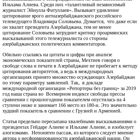
Ильхама Алиева. Среди них «талантливый независимый
журналист Эйнулла Фатуллаев». Вызывает удивление
цитирование ярого антиазербайджанского российского
телеведущего Владимира Соловьева. Думается, что даже если
он хвалит президента Азербайджана, тем не менее
цитирование Соловьева затруднит критику проармянских
высказываний этого тележурналиста со стороны
азербайджанских политических комментаторов.
Обильно ссылаясь на цитаты и цифры при анализе
экономических показателей страны, Мехтиев говоря о
свободе слова и печати в Азербайджане не прибегает к методу
цитирования авторитетов, а ведь в международных
организациях принято множество осуждающих Азербайджан
по этому параметру заявлений. Так, в докладе
международной организации «Репортеры без границ» за 2019
год наша страна во Всемирном индексе свободы прессы
сравнении с прошлогодним показателем опустилась на 4
ступени ниже и занимает 166 место из 180-и. Это значительно
худший показатель в сравнении с Грузией и Арменией.
Статья предельно пересыпана хвалебными высказываниями о
президентах Гейдаре Алиеве и Ильхаме Алиеве, и изобилует
алогизмами. Непонятен пассаж, из которого следует мнение
автора о несформированности азербайджанской нации. Он