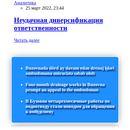
Аналитика
25 март 2022, 23:44
Неудачная диверсификация
ответственности
Читать далее
Buzovnada dörd ay davam edən drenaj işləri
ombudsmana müraciətə səbəb olub
Four-month drainage works in Buzovna
prompt an appeal to the ombudsman
В Бузовна четырехмесячные работы по
водоотводу стали поводом для обращения
к омбудсмену