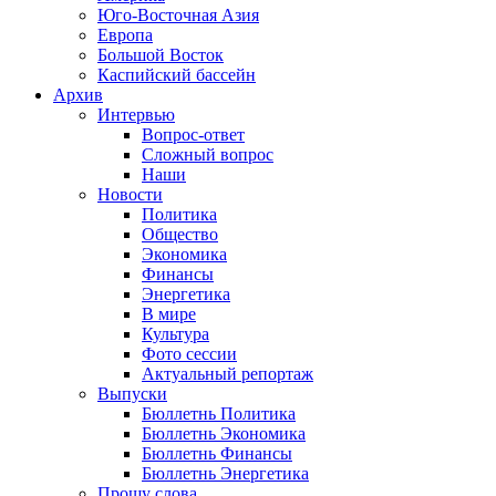
Юго-Восточная Азия
Европа
Большой Восток
Каспийский бассейн
Архив
Интервью
Вопрос-ответ
Сложный вопрос
Наши
Новости
Политика
Общество
Экономика
Финансы
Энергетика
В мире
Культура
Фото сессии
Актуальный репортаж
Выпуски
Бюллетнь Политика
Бюллетнь Экономика
Бюллетнь Финансы
Бюллетнь Энергетика
Прошу слова