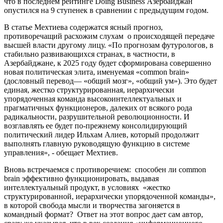
что в последнем рейтинге Doing Business Азербайджан
опустился на 9 ступенек в сравнении с предыдущим годом.
В статье Мехтиева содержатся ясный прогноз,
противоречащий расхожим слухам о происходящей передаче
высшей власти другому лицу. «По прогнозам футурологов, в
стабильно развивающихся странах, в частности, в
Азербайджане, к 2025 году будет сформирована совершенно
новая политическая элита, именуемая «соmmon brain»
(дословный перевод— «общий мозг», «общий ум»). Это будет
единая, жестко структурированная, иерархически
упорядоченная команда высокоинтеллектуальных и
прагматичных функционеров, далеких от всякого рода
радикальности, разрушительной революционности. И
возглавлять ее будет по-прежнему консолидирующий
политический лидер Ильхам Алиев, который продолжит
выполнять главную руководящую функцию в системе
управления», - обещает Мехтиев.
Вновь встречаемся с противоречием: способен ли common
brain эффективно функционировать, выдавая
интеллектуальный продукт, в условиях «жестко
структурированной, иерархически упорядоченной команды»,
в которой свобода мысли и творчества загоняется в
командный формат? Ответ на этот вопрос дает сам автор,