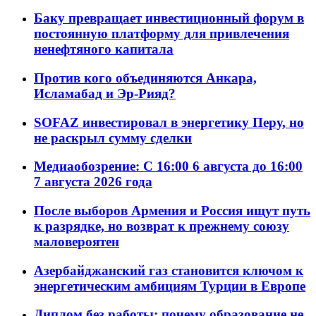
Баку превращает инвестиционный форум в
постоянную платформу для привлечения
ненефтяного капитала
Против кого объединяются Анкара,
Исламабад и Эр-Рияд?
SOFAZ инвестировал в энергетику Перу, но
не раскрыл сумму сделки
Медиаобозрение: С 16:00 6 августа до 16:00
7 августа 2026 года
После выборов Армения и Россия ищут путь
к разрядке, но возврат к прежнему союзу
маловероятен
Азербайджанский газ становится ключом к
энергетическим амбициям Турции в Европе
Диплом без работы: почему образование не