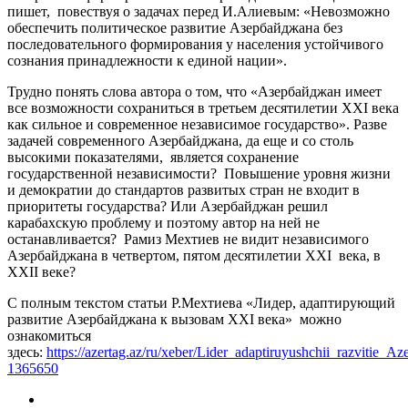
пишет, повествуя о задачах перед И.Алиевым: «Невозможно
обеспечить политическое развитие Азербайджана без
последовательного формирования у населения устойчивого
сознания принадлежности к единой нации».
Трудно понять слова автора о том, что «Азербайджан имеет
все возможности сохраниться в третьем десятилетии XXI века
как сильное и современное независимое государство». Разве
задачей современного Азербайджана, да еще и со столь
высокими показателями, является сохранение
государственной независимости? Повышение уровня жизни
и демократии до стандартов развитых стран не входит в
приоритеты государства? Или Азербайджан решил
карабахскую проблему и поэтому автор на ней не
останавливается? Рамиз Мехтиев не видит независимого
Азербайджана в четвертом, пятом десятилетии XXI века, в
XXII веке?
C полным текстом статьи Р.Мехтиева «Лидер, адаптирующий
развитие Азербайджана к вызовам XXI века» можно
ознакомиться
здесь:
https://azertag.az/ru/xeber/Lider_adaptiruyushchii_razviti
1365650