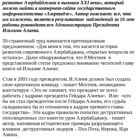
развитие Азербайджана к вызовам XXI века», который
можно найти в интернет-сайте государственного
информагентства «Азертадж». Автор поясняет: все, что
им изложено, является результатом наблюдений за 16 лет
работы руководителем Администрации Президента
Ильхама Алиева.
59-страничный труд начинается претенциозным
предложением: «Для меня в том, что касается истории
развития современного Азербайджана, открытых вопросов не
осталось». Далее обнаруживается, что Р.Мехтиев в
представленной статье предложил вниманию читателей главу
книги об Ильхаме Алиеве.
Став в 2003 году президентом, И.Алиев должен был создать
свою креативную команду, - пишет Мехтиев, неожиданно
констатируя: «Это не означает, что президент не хотел
работать с кадрами президента Гейдара Алиева». Или: «кто
бы ни стал президентом после Гейдара Алиева, его судьба
складывалась бы из отношения к кадрам прежнего главы
государства». Эти кадры провалили попытки деструктивных
оппозиционных сил нанести урон Азербайджану, - пишет
автор, напоминая исторические примеры разрушающего
влияния деструктивных лидеров – Пол Пота, Нерона, Иди
Амина.