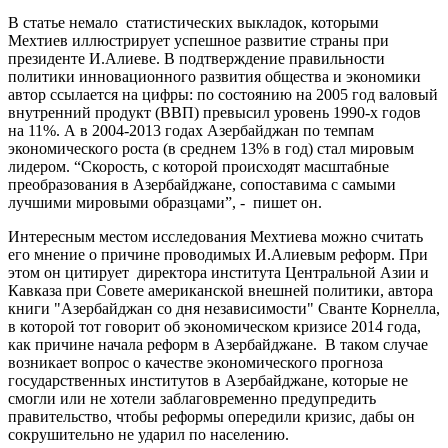
В статье немало статистических выкладок, которыми
Мехтиев иллюстрирует успешное развитие страны при
президенте И.Алиеве. В подтверждение правильности
политики инновационного развития общества и экономики
автор ссылается на цифры: по состоянию на 2005 год валовый
внутренний продукт (ВВП) превысил уровень 1990-х годов
на 11%. А в 2004-2013 годах Азербайджан по темпам
экономического роста (в среднем 13% в год) стал мировым
лидером. “Скорость, с которой происходят масштабные
преобразования в Азербайджане, сопоставима с самыми
лучшими мировыми образцами”, - пишет он.
Интересным местом исследования Мехтиева можно считать
его мнение о причине проводимых И.Алиевым реформ. При
этом он цитирует директора института Центральной Азии и
Кавказа при Совете американской внешней политики, автора
книги "Азербайджан со дня независимости" Сванте Корнелла,
в которой тот говорит об экономическом кризисе 2014 года,
как причине начала реформ в Азербайджане. В таком случае
возникает вопрос о качестве экономического прогноза
государственных институтов в Азербайджане, которые не
смогли или не хотели заблаговременно предупредить
правительство, чтобы реформы опередили кризис, дабы он
сокрушительно не ударил по населению.