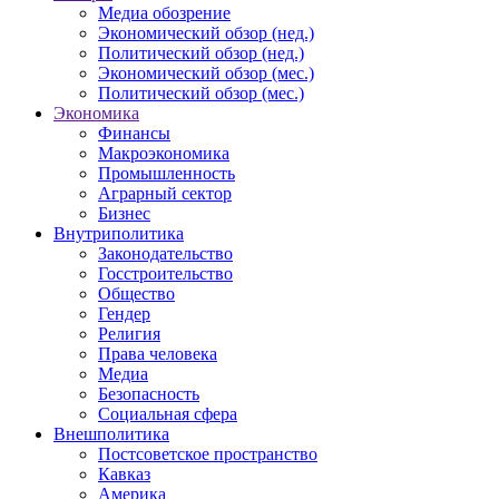
Медиа обозрение
Экономический обзор (нед.)
Политический обзор (нед.)
Экономический обзор (мес.)
Политический обзор (мес.)
Экономика
Финансы
Макроэкономика
Промышленность
Аграрный сектор
Бизнес
Внутриполитика
Законодательство
Госстроительство
Общество
Гендер
Религия
Права человека
Медиа
Безопасность
Социальная сфера
Внешполитика
Постсоветское пространство
Кавказ
Америка