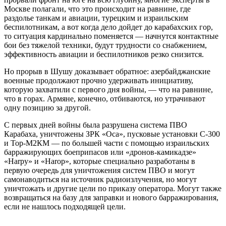
Москве полагали, что это происходит на равнине, где
раздолье танкам и авиации, турецким и израильским
беспилотникам, а вот когда дело дойдет до карабахских гор,
то ситуация кардинально поменяется — начнутся контактные
бои без тяжелой техники, будут трудности со снабжением,
эффективность авиации и беспилотников резко снизится.
Но прорыв в Шушу доказывает обратное: азербайджанские
военные продолжают прочно удерживать инициативу,
которую захватили с первого дня войны, — что на равнине,
что в горах. Армяне, конечно, отбиваются, но утрачивают
одну позицию за другой.
С первых дней войны была разрушена система ПВО
Карабаха, уничтожены ЗРК «Оса», пусковые установки С-300
и Тор-М2КМ — по большей части с помощью израильских
барражирующих боеприпасов или «дронов-камикадзе»
«Harpy» и «Harop», которые специально разработаны в
первую очередь для уничтожения систем ПВО и могут
самонаводиться на источник радиоизлучения, но могут
уничтожать и другие цели по приказу оператора. Могут также
возвращаться на базу для заправки и нового барражирования,
если не нашлось подходящей цели.