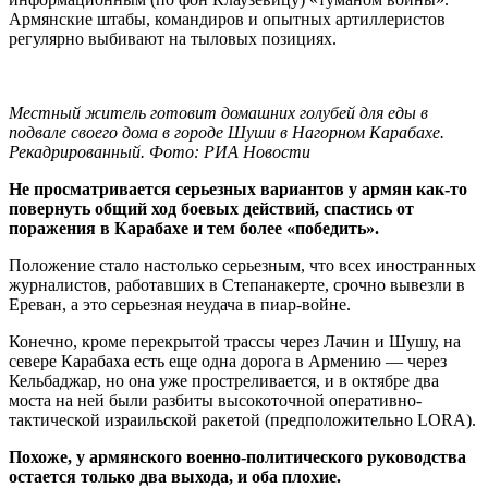
Армянские штабы, командиров и опытных артиллеристов
регулярно выбивают на тыловых позициях.
Местный житель готовит домашних голубей для еды в
подвале своего дома в городе Шуши в Нагорном Карабахе.
Рекадрированный. Фото: РИА Новости
Не просматривается серьезных вариантов у армян как-то
повернуть общий ход боевых действий, спастись от
поражения в Карабахе и тем более «победить».
Положение стало настолько серьезным, что всех иностранных
журналистов, работавших в Степанакерте, срочно вывезли в
Ереван, а это серьезная неудача в пиар-войне.
Конечно, кроме перекрытой трассы через Лачин и Шушу, на
севере Карабаха есть еще одна дорога в Армению — через
Кельбаджар, но она уже простреливается, и в октябре два
моста на ней были разбиты высокоточной оперативно-
тактической израильской ракетой (предположительно LORA).
Похоже, у армянского военно-политического руководства
остается только два выхода, и оба плохие.