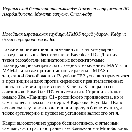
Ихраильский беспилотник-камикадзе Harop на вооружении ВС
Азербайджана. Момент запуска. Стоп-кадр
Новейшая израильская гаубица ATMOS перед ударом. Кадр из
демонстрационного видео
Также в войне активно применяются турецкие ударно-
разведывательные беспилотники Bayraktar TB2. Для них
турки разработали миниатюрные корректируемые
планирующие боеприпасы с лазерным наведением MAM-С и
MAM-L, а также противотанковые ракеты UMTAS с
тандемной боевой частью. Bayraktar TB2 успешно применялся
в провинции Идлиб против сирийских правительственных
войск и в Ливии против войск Халифы Хафтара и его
союзников. Bayraktar TB2 уничтожили в Сирии и в Ливии
немало ЗРА «Панцирь-С1» российского производства, но и
сами понесли немалые потери. В Карабахе Bayraktar TB2 в
основном жгут армянские танки и прочую бронетехнику, а
также артиллерию и пусковые установки залпового огня.
Кадры высокоточных ударов беспилотников, снятые ими
самими, часто распространяет азербайджанское Минобороны.