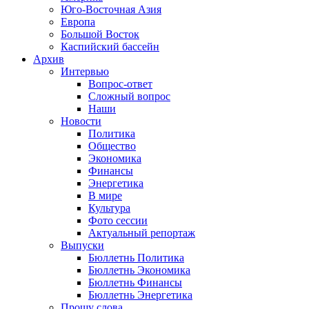
Юго-Восточная Азия
Европа
Большой Восток
Каспийский бассейн
Архив
Интервью
Вопрос-ответ
Сложный вопрос
Наши
Новости
Политика
Общество
Экономика
Финансы
Энергетика
В мире
Культура
Фото сессии
Актуальный репортаж
Выпуски
Бюллетнь Политика
Бюллетнь Экономика
Бюллетнь Финансы
Бюллетнь Энергетика
Прошу слова