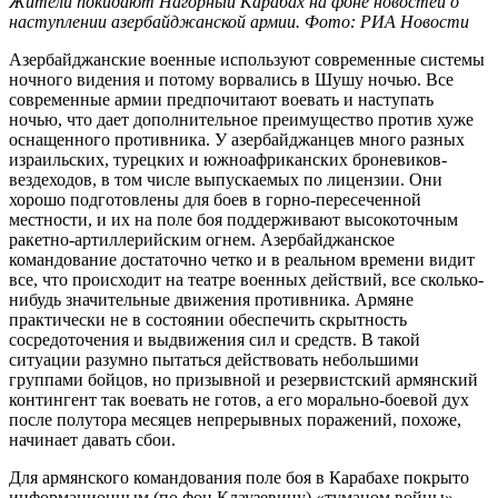
Жители покидают Нагорный Карабах на фоне новостей о
наступлении азербайджанской армии. Фото: РИА Новости
Азербайджанские военные используют современные системы
ночного видения и потому ворвались в Шушу ночью. Все
современные армии предпочитают воевать и наступать
ночью, что дает дополнительное преимущество против хуже
оснащенного противника. У азербайджанцев много разных
израильских, турецких и южноафриканских броневиков-
вездеходов, в том числе выпускаемых по лицензии. Они
хорошо подготовлены для боев в горно-пересеченной
местности, и их на поле боя поддерживают высокоточным
ракетно-артиллерийским огнем. Азербайджанское
командование достаточно четко и в реальном времени видит
все, что происходит на театре военных действий, все сколько-
нибудь значительные движения противника. Армяне
практически не в состоянии обеспечить скрытность
сосредоточения и выдвижения сил и средств. В такой
ситуации разумно пытаться действовать небольшими
группами бойцов, но призывной и резервистский армянский
контингент так воевать не готов, а его морально-боевой дух
после полутора месяцев непрерывных поражений, похоже,
начинает давать сбои.
Для армянского командования поле боя в Карабахе покрыто
информационным (по фон Клаузевицу) «туманом войны».