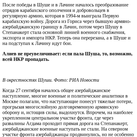
После победы в Шуше и в Лачине началось преобразование
отрядов карабахского ополчения и добровольцев в
регулярную армию, которая в 1994-м выиграла Первую
карабахскую войну. Дорога из Гориса через бывшую армяно-
азербайджанскую границу в Лачин, потом через Шушу в
Степанакерт стала основной линией военного снабжения,
экспорта и импорта НКР. Теперь она перерезана, а в Шуше и
на подступах к Лачину идут бои.
Алиев не преувеличивает: если пала Шуша, то, возможно,
всей НКР пропадать.
В окрестностях Шуши. Фото: РИА Новости
Когда 27 сентября началось общее азербайджанское
наступление, многие военные и политические аналитики в
Москве полагали, что наступающие понесут тяжелые потери,
прогрызая многослойную долговременную армянскую
оборону и, истощив силы, выдохнутся. Впрочем, на наиболее
укрепленном центральном участке фронта, где через
развалины Агдама проходит прямая дорога на Степанакерт,
азербайджанские военные наступать не стали. На северном
участке фронта азербайджанцы продвинулись, но не особенно