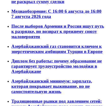
не раскрыл сумму сделки
Медиаобозрение: С 16:00 6 августа до 16:00
7 августа 2026 года
После выборов Армения и Россия ищут путь
к разрядке, но возврат к прежнему союзу
маловероятен
Азербайджанский газ становится ключом к
энергетическим амбициям Турции в Европе
Диплом без работы: почему образование не
гарантирует трудоустройство молодёжи в
Азербайджане
Азербайджанский минимум: зарплата,
которая покрывает выживание, но не
самостоятельную жизнь
Традиционные рынки под давлением сетей: