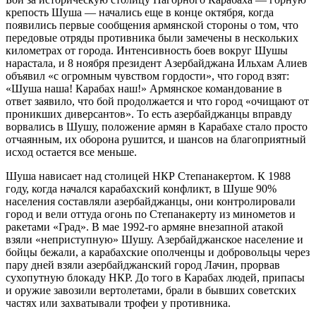
крепость Шуша — начались еще в конце октября, когда
появились первые сообщения армянской стороны о том, что
передовые отряды противника были замечены в нескольких
километрах от города. Интенсивность боев вокруг Шушы
нарастала, и 8 ноября президент Азербайджана Ильхам Алиев
объявил «с огромным чувством гордости», что город взят:
«Шуша наша! Карабах наш!» Армянское командование в
ответ заявило, что бой продолжается и что город «очищают от
проникших диверсантов». То есть азербайджанцы вправду
ворвались в Шушу, положение армян в Карабахе стало просто
отчаянным, их оборона рушится, и шансов на благоприятный
исход остается все меньше.
Шуша нависает над столицей НКР Степанакертом. К 1988
году, когда начался карабахский конфликт, в Шуше 90%
населения составляли азербайджанцы, они контролировали
город и вели оттуда огонь по Степанакерту из минометов и
ракетами «Град». В мае 1992-го армяне внезапной атакой
взяли «неприступную» Шушу. Азербайджанское население и
бойцы бежали, а карабахские ополченцы и добровольцы через
пару дней взяли азербайджанский город Лачин, прорвав
сухопутную блокаду НКР. До того в Карабах людей, припасы
и оружие завозили вертолетами, брали в бывших советских
частях или захватывали трофеи у противника.