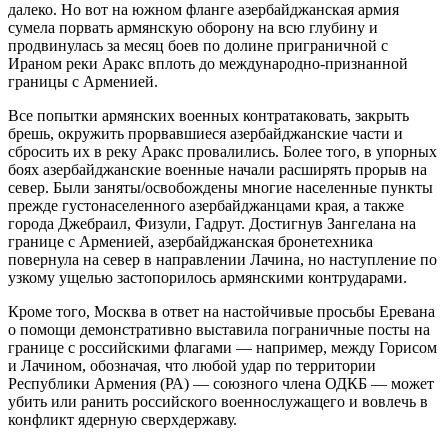
далеко. Но вот на южном фланге азербайджанская армия
сумела порвать армянскую оборону на всю глубину и
продвинулась за месяц боев по долине приграничной с
Ираном реки Аракс вплоть до международно-признанной
границы с Арменией.
Все попытки армянских военных контратаковать, закрыть
брешь, окружить прорвавшиеся азербайджанские части и
сбросить их в реку Аракс провалились. Более того, в упорных
боях азербайджанские военные начали расширять прорыв на
север. Были заняты/освобождены многие населенные пункты
прежде густонаселенного азербайджанцами края, а также
города Джебраил, Физули, Гадрут. Достигнув Зангелана на
границе с Арменией, азербайджанская бронетехника
повернула на север в направлении Лачина, но наступление по
узкому ущелью застопорилось армянскими контрударами.
Кроме того, Москва в ответ на настойчивые просьбы Еревана
о помощи демонстративно выставила пограничные посты на
границе с российскими флагами — например, между Горисом
и Лачином, обозначая, что любой удар по территории
Республики Армения (РА) — союзного члена ОДКБ — может
убить или ранить российского военнослужащего и вовлечь в
конфликт ядерную сверхдержаву.