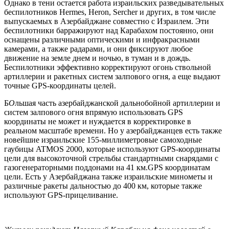
Однако в тени остается работа израильских разведывательных
беспилотников Hermes, Heron, Sercher и других, в том числе
выпускаемых в Азербайджане совместно с Израилем. Эти
беспилотники барражируют над Карабахом постоянно, они
оснащены различными оптическими и инфракрасными
камерами, а также радарами, и они фиксируют любое
движение на земле днем и ночью, в туман и в дождь.
Беспилотники эффективно корректируют огонь ствольной
артиллерии и ракетных систем залпового огня, а еще выдают
точные GPS-координаты целей.
Б
О
льшая часть азербайджанской дальнобойной артиллерии и
систем залпового огня впрямую использовать GPS
координаты не может и нуждается в корректировке в
реальном масштабе времени. Но у азербайджанцев есть также
новейшие израильские 155-миллиметровые самоходные
гаубицы ATMOS 2000, которые используют GPS-координаты
цели для высокоточной стрельбы стандартными снарядами с
газогенераторными поддонами на 41 км.GPS координатам
цели. Есть у Азербайджана также израильские минометы и
различные ракеты дальностью до 400 км, которые также
используют GPS-прицеливание.