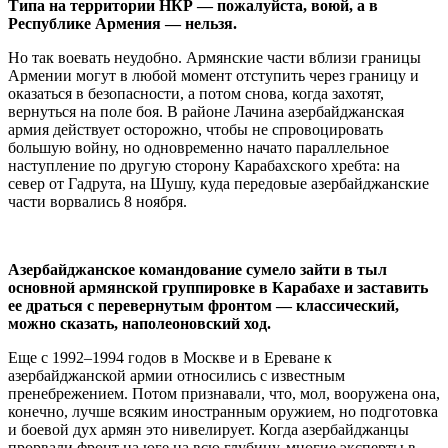
Типа на территории НКР — пожалуйста, воюй, а в
Республике Армения — нельзя.
Но так воевать неудобно. Армянские части вблизи границы
Армении могут в любой момент отступить через границу и
оказаться в безопасности, а потом снова, когда захотят,
вернуться на поле боя. В районе Лачина азербайджанская
армия действует осторожно, чтобы не спровоцировать
большую войну, но одновременно начато параллельное
наступление по другую сторону Карабахского хребта: на
север от Гадрута, на Шушу, куда передовые азербайджанские
части ворвались 8 ноября.
Азербайджанское командование сумело зайти в тыл
основной армянской группировке в Карабахе и заставить
ее драться с перевернутым фронтом — классический,
можно сказать, наполеоновский ход.
Еще с 1992–1994 годов в Москве и в Ереване к
азербайджанской армии относились с известным
пренебрежением. Потом признавали, что, мол, вооружена она,
конечно, лучше всяким иностранным оружием, но подготовка
и боевой дух армян это нивелирует. Когда азербайджанцы
прорвали фронт на юге на всю глубину, многие эксперты в