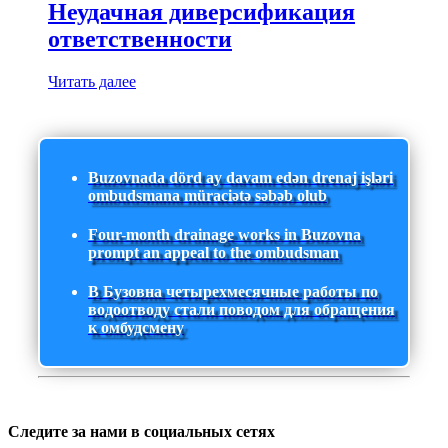
Неудачная диверсификация
ответственности
Читать далее
Buzovnada dörd ay davam edən drenaj işləri
ombudsmana müraciətə səbəb olub
Four-month drainage works in Buzovna
prompt an appeal to the ombudsman
В Бузовна четырехмесячные работы по
водоотводу стали поводом для обращения
к омбудсмену
Следите за нами в социальных сетях