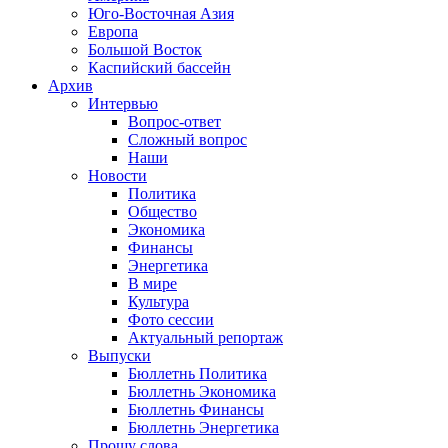
Юго-Восточная Азия
Европа
Большой Восток
Каспийский бассейн
Архив
Интервью
Вопрос-ответ
Сложный вопрос
Наши
Новости
Политика
Общество
Экономика
Финансы
Энергетика
В мире
Культура
Фото сессии
Актуальный репортаж
Выпуски
Бюллетнь Политика
Бюллетнь Экономика
Бюллетнь Финансы
Бюллетнь Энергетика
Прошу слова