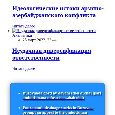
Идеологические истоки армяно-
азербайджанского конфликта
Читать далее
Аналитика
25 март 2022, 23:44
Неудачная диверсификация
ответственности
Читать далее
Buzovnada dörd ay davam edən drenaj işləri
ombudsmana müraciətə səbəb olub
Four-month drainage works in Buzovna
prompt an appeal to the ombudsman