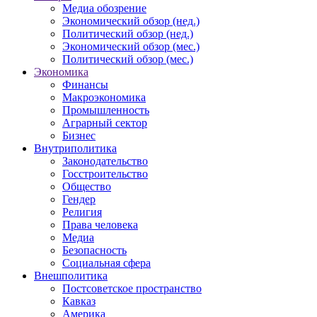
Медиа обозрение
Экономический обзор (нед.)
Политический обзор (нед.)
Экономический обзор (мес.)
Политический обзор (мес.)
Экономика
Финансы
Макроэкономика
Промышленность
Аграрный сектор
Бизнес
Внутриполитика
Законодательство
Госстроительство
Общество
Гендер
Религия
Права человека
Медиа
Безопасность
Социальная сфера
Внешполитика
Постсоветское пространство
Кавказ
Америка