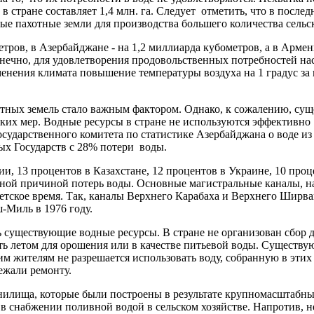
в стране составляет 1,4 млн. га. Следует отметить, что в посл
ые пахотные земли для производства большего количества сель
етров, в Азербайджане - на 1,2 миллиарда кубометров, а в Арме
онечно, для удовлетворения продовольственных потребностей н
менения климата повышение температуры воздуха на 1 градус за
тных земель стало важным фактором. Однако, к сожалению, сущ
аких мер. Водные ресурсы в стране не используются эффективн
ударственного комитета по статистике Азербайджана о воде из 
ых Государств с 28% потери воды.
и, 13 процентов в Казахстане, 12 процентов в Украине, 10 проц
ной причиной потерь воды. Основные магистральные каналы, н
тское время. Так, каналы Верхнего Карабаха и Верхнего Ширван
-Миль в 1976 году.
 существующие водные ресурсы. В стране не организован сбор
ть летом для орошения или в качестве питьевой воды. Существ
м жителям не разрешается использовать воду, собранную в этих
ежали ремонту.
анилища, которые были построены в результате крупномасштабн
 снабжении поливной водой в сельском хозяйстве. Напротив, нех