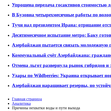
Упрощена передача госактивов стоимостью д
В Бузовна четырехмесячные работы по водоо
Тучи над президентом Ирана: отрицание отст
Десятимесячное испытание метро: Баку готов
Азербайджан пытается связать молодежную п
Коммунальный счёт Азербайджана: граждане 
Отмена льгот развернула рынок гибридов и
Удары по Wildberries: Украина открывает но
Азербайджан наращивает резервы, но устойч
Главная страница
Аналитика
Причины нехватки воды и пути выхода