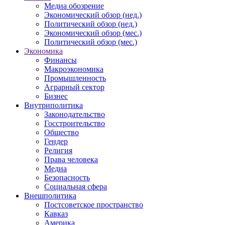
Медиа обозрение
Экономический обзор (нед.)
Политический обзор (нед.)
Экономический обзор (мес.)
Политический обзор (мес.)
Экономика
Финансы
Макроэкономика
Промышленность
Аграрный сектор
Бизнес
Внутриполитика
Законодательство
Госстроительство
Общество
Гендер
Религия
Права человека
Медиа
Безопасность
Социальная сфера
Внешполитика
Постсоветское пространство
Кавказ
Америка