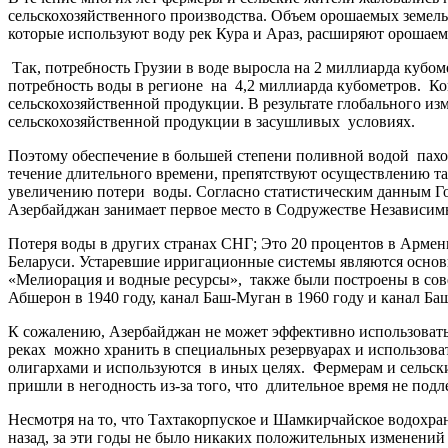
сельскохозяйственного производства. Объем орошаемых земель 
которые используют воду рек Кура и Араз, расширяют орошаем
Так, потребность Грузии в воде выросла на 2 миллиарда кубом
потребность воды в регионе на 4,2 миллиарда кубометров. К
сельскохозяйственной продукции. В результате глобального из
сельскохозяйственной продукции в засушливых условиях.
Поэтому обеспечение в большей степени поливной водой пахо
течение длительного времени, препятствуют осуществлению т
увеличению потери воды. Согласно статистическим данным Гос
Азербайджан занимает первое место в Содружестве Независим
Потеря воды в других странах СНГ; Это 20 процентов в Армени
Беларуси. Устаревшие ирригационные системы являются основ
«Мелиорация и водные ресурсы», также были построены в сове
Абшерон в 1940 году, канал Баш-Муган в 1960 году и канал Баш
К сожалению, Азербайджан не может эффективно использовать
реках можно хранить в специальных резервуарах и использова
олигархами и используются в иных целях. Фермерам и сельски
пришли в негодность из-за того, что длительное время не подл
Несмотря на то, что Тахтакорпуское и Шамкирчайское водохр
назад, за эти годы не было никаких положительных изменений в