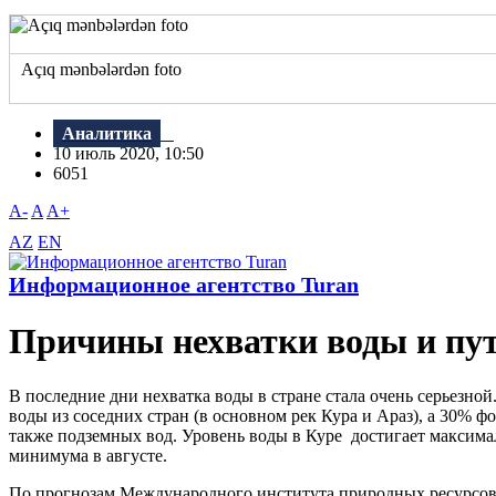
Açıq mənbələrdən foto
Аналитика
10 июль 2020, 10:50
6051
A-
A
A+
AZ
EN
Информационное агентство Turan
Причины нехватки воды и пу
В последние дни нехватка воды в стране стала очень серьезно
воды из соседних стран (в основном рек Кура и Араз), а 30% ф
также подземных вод. Уровень воды в Куре достигает максимал
минимума в августе.
По прогнозам Международного института природных ресурсов (