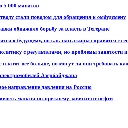
о 5 000 манатов
тводу стали поводом для обращения к омбудсмену
авки обнажило борьбу за власть в Тегеране
ится к будущему, но как пассажиры справятся с с
олитику с результатами, но проблемы занятости и
платят всё больше, но могут ли они требовать кач
 электромобилей Азербайджана
вое направление давления на Россию
ивость маната по-прежнему зависит от нефти