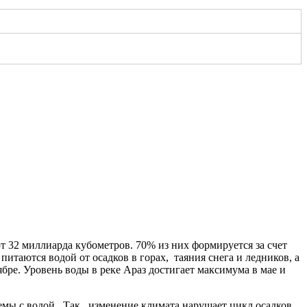
т 32 миллиарда кубометров. 70% из них формируется за счет
питаются водой от осадков в горах, таяния снега и ледников, а
бре. Уровень воды в реке Араз достигает максимума в мае и
емы с водой. Так, изменение климата нарушает цикл осадков,