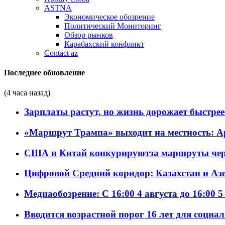
ASTNA
Экономическое обозрение
Политический Мониторинг
Обзор рынков
Карабахский конфликт
Contact az
Последнее обновление
(4 часа назад)
Зарплаты растут, но жизнь дорожает быстрее т
«Маршрут Трампа» выходит на местность: А
США и Китай конкурируютза маршруты че
Цифровой Средний коридор: Казахстан и Аз
Медиаобозрение: С 16:00 4 августа до 16:00 5
Вводится возрастной порог 16 лет для социа