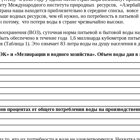
отчету Международного института природных ресурсов, «Азербай
страна наша находится приблизительно в середине списка, вовсе н
льше водных ресурсов, чем ей нужно, но потребность в питьевой 
н потому, что потери воды в стране чрезвычайно высоки.
оохранения (ВОЗ), суточная норма питьевой и бытовой воды на 
ыть обеспечено в течение года 1,6 миллиарда кубометров пит
ов (Таблица 1). Это означает 83 литра воды на душу населения в
К» и «Мелиорации и водного хозяйства». Объем воды дан в
но
в процентах от общего потребления воды на производстве
а то, что их потребности в воде не удовлетворяются. Нехватка 