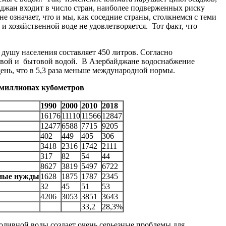
джан входит в число стран, наиболее подверженных риску
е означает, что и мы, как соседние страны, столкнемся с теми
и хозяйственной воде не удовлетворяется. Тот факт, что
душу населения составляет 450 литров. Согласно
ьевой и бытовой водой. В Азербайджане водоснабжение
 день, что в 5,3 раза меньше международной нормы.
 миллионах кубометров
1990
2000
2010
2018
16176
11110
11566
12847
12477
6588
7715
9205
402
449
405
306
3418
2316
1742
2111
317
82
54
44
8627
3819
5497
6722
нные нужды
1628
1875
1787
2345
32
45
51
53
4206
3053
3851
3643
33,2
28,3%
поливной воды создает очень серьезные проблемы для