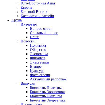
Юго-Восточная Азия
Европа
Большой Восток
Каспийский бассейн
Архив
Интервью
Вопрос-ответ
Сложный вопрос
Наши
Новости
Политика
Общество
Экономика
Финансы
Энергетика
В мире
Культура
Фото сессии
Актуальный репортаж
Выпуски
Бюллетнь Политика
Бюллетнь Экономика
Бюллетнь Финансы
Бюллетнь Энергетика
Прошу слова