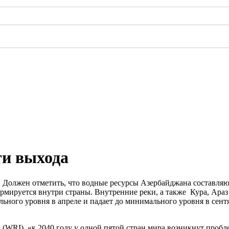
ти выхода
й. Должен отметить, что водные ресурсы Азербайджана составляю
ормируется внутри страны. Внутренние реки, а также Кура, Араз 
ьного уровня в апреле и падает до минимального уровня в сентя
WRI), «к 2040 году у одной пятой стран мира возникнут пробл