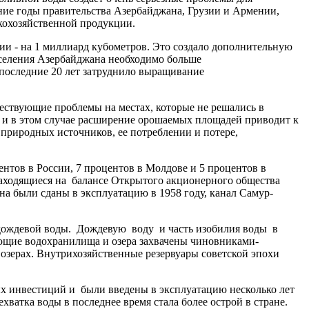
едние годы правительства Азербайджана, Грузии и Армении,
скохозяйственной продукции.
нии - на 1 миллиард кубометров. Это создало дополнительную
аселения Азербайджана необходимо больше
 последние 20 лет затруднило выращивание
ествующие проблемы на местах, которые не решались в
о и в этом случае расширение орошаемых площадей приводит к
природных источников, ее потреблении и потере,
ентов в России, 7 процентов в Молдове и 5 процентов в
аходящиеся на балансе Открытого акционерного общества
а были сданы в эксплуатацию в 1958 году, канал Самур-
 дождевой воды. Дождевую воду и часть изобилия воды в
ующие водохранилища и озера захвачены чиновниками-
 озерах. Внутрихозяйственные резервуары советской эпохи
ых инвестиций и были введены в эксплуатацию несколько лет
ватка воды в последнее время стала более острой в стране.