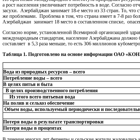
а рост населения увеличивает потребность в воде. Согласно 
засухи. Азербайджан занимает 18-е место из 33 стран. То, что 
же проблемами. Проблема в том, что страна имеет в 7-8 раз бо
Азербайджан занимает 18 место в составленном списке, опасе
Согласно норме, установленной Всемирной организацией здрав
международным стандартам, население Азербайджана должно б
составляет в 5,3 раза меньше, то есть 306 миллионов кубометр
Таблица 1. Подготовлено на основе информации ОАО «КОНЭ
Вода из природных ресурсов – всего
Потребление воды – всего
В целях питья и быта
В целях производственного потребления
Из этого всего питьевая вода
На полив и сельхоз обеспечение
Объем воды, используемый периодически и последователь
Потеря воды в результате транспортировки
Потеря воды в процентах
В течение многих лет фермеры и сельские жители жаловались н