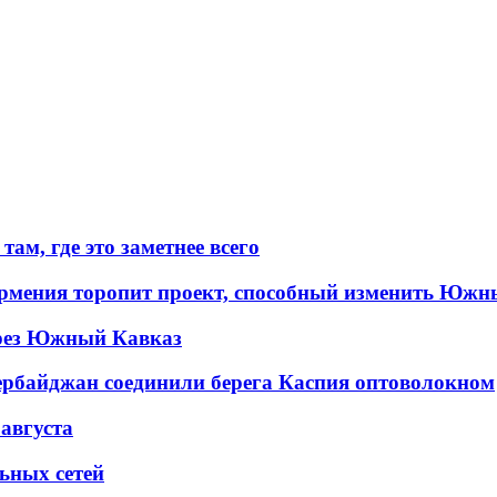
ам, где это заметнее всего
рмения торопит проект, способный изменить Южн
рез Южный Кавказ
ербайджан соединили берега Каспия оптоволокном
 августа
льных сетей