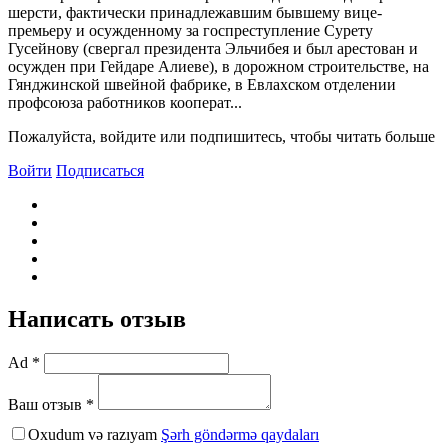
шерсти, фактически принадлежавшим бывшему вице-
премьеру и осужденному за госпреступление Сурету
Гусейнову (свергал президента Эльчибея и был арестован и
осужден при Гейдаре Алиеве), в дорожном строительстве, на
Гянджинской швейной фабрике, в Евлахском отделении
профсоюза работников кооперат...
Пожалуйста, войдите или подпишитесь, чтобы читать больше
Войти
Подписаться
Написать отзыв
Ad *
Ваш отзыв *
Oxudum və razıyam
Şərh göndərmə qaydaları