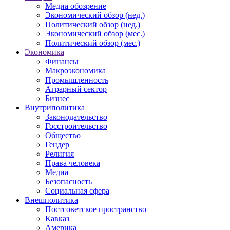
Медиа обозрение
Экономический обзор (нед.)
Политический обзор (нед.)
Экономический обзор (мес.)
Политический обзор (мес.)
Экономика
Финансы
Макроэкономика
Промышленность
Аграрный сектор
Бизнес
Внутриполитика
Законодательство
Госстроительство
Общество
Гендер
Религия
Права человека
Медиа
Безопасность
Социальная сфера
Внешполитика
Постсоветское пространство
Кавказ
Америка