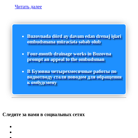
Читать далее
Buzovnada dörd ay davam edən drenaj işləri
ombudsmana müraciətə səbəb olub
Four-month drainage works in Buzovna
prompt an appeal to the ombudsman
В Бузовна четырехмесячные работы по
водоотводу стали поводом для обращения
к омбудсмену
Следите за нами в социальных сетях