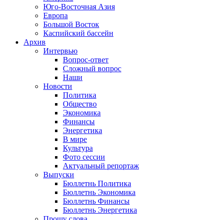
Юго-Восточная Азия
Европа
Большой Восток
Каспийский бассейн
Архив
Интервью
Вопрос-ответ
Сложный вопрос
Наши
Новости
Политика
Общество
Экономика
Финансы
Энергетика
В мире
Культура
Фото сессии
Актуальный репортаж
Выпуски
Бюллетнь Политика
Бюллетнь Экономика
Бюллетнь Финансы
Бюллетнь Энергетика
Прошу слова