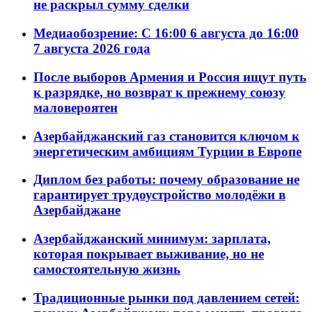
не раскрыл сумму сделки
Медиаобозрение: С 16:00 6 августа до 16:00
7 августа 2026 года
После выборов Армения и Россия ищут путь
к разрядке, но возврат к прежнему союзу
маловероятен
Азербайджанский газ становится ключом к
энергетическим амбициям Турции в Европе
Диплом без работы: почему образование не
гарантирует трудоустройство молодёжи в
Азербайджане
Азербайджанский минимум: зарплата,
которая покрывает выживание, но не
самостоятельную жизнь
Традиционные рынки под давлением сетей: