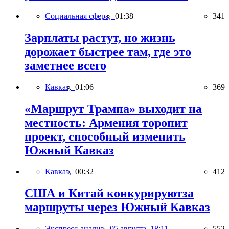
Социальная сфера,
01:38
341
Зарплаты растут, но жизнь
дорожает быстрее там, где это
заметнее всего
Кавказ,
01:06
369
«Маршрут Трампа» выходит на
местность: Армения торопит
проект, способный изменить
Южный Кавказ
Кавказ,
00:32
412
США и Китай конкурируютза
маршруты через Южный Кавказ
Экспресс-анализ,
05 августа, 18:11
552