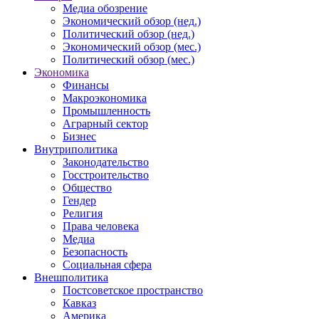
Медиа обозрение
Экономический обзор (нед.)
Политический обзор (нед.)
Экономический обзор (мес.)
Политический обзор (мес.)
Экономика
Финансы
Макроэкономика
Промышленность
Аграрный сектор
Бизнес
Внутриполитика
Законодательство
Госстроительство
Общество
Гендер
Религия
Права человека
Медиа
Безопасность
Социальная сфера
Внешполитика
Постсоветское пространство
Кавказ
Америка