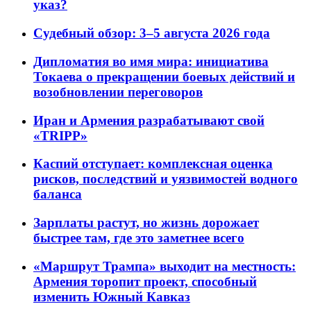
указ?
Судебный обзор: 3–5 августа 2026 года
Дипломатия во имя мира: инициатива
Токаева о прекращении боевых действий и
возобновлении переговоров
Иран и Армения разрабатывают свой
«TRIPP»
Каспий отступает: комплексная оценка
рисков, последствий и уязвимостей водного
баланса
Зарплаты растут, но жизнь дорожает
быстрее там, где это заметнее всего
«Маршрут Трампа» выходит на местность:
Армения торопит проект, способный
изменить Южный Кавказ