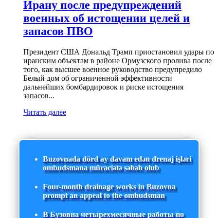
Ирану после предупреждений
военных об истощении целей и
запасов ПВО
Президент США Дональд Трамп приостановил удары по
иранским объектам в районе Ормузского пролива после
того, как высшее военное руководство предупредило
Белый дом об ограниченной эффективности
дальнейших бомбардировок и риске истощения
запасов...
Читать далее
Buzovnada dörd ay davam edən drenaj işləri
ombudsmana müraciətə səbəb olub
Four-month drainage works in Buzovna
prompt an appeal to the ombudsman
В Бузовна четырехмесячные работы по