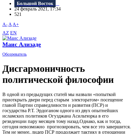
Большой Восток
24 февраль 2021, 17:34
521
A-
A
A+
AZ
EN
Маис Ализаде
Обозреватель
Дисгармоничность
политической философии
В одной из предыдущих статей мы назвали «попыткой
приоткрыть двери перед старым электоратом» посещение
главой Партии справедливости и развития (ПСР) и
государства Р.Т. Эрдоганом одного из двух опытнейших
исламских политиков Огузджана Асильтюрка в его
резиденции пару месяцев тому назад.Однако, как и тогда,
сегодня невозможно прогнозировать, чем все это завершится.
Тем не менее, лидер ПСР продолжает тактику в отношении