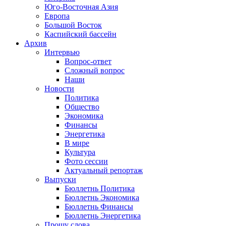
Юго-Восточная Азия
Европа
Большой Восток
Каспийский бассейн
Архив
Интервью
Вопрос-ответ
Сложный вопрос
Наши
Новости
Политика
Общество
Экономика
Финансы
Энергетика
В мире
Культура
Фото сессии
Актуальный репортаж
Выпуски
Бюллетнь Политика
Бюллетнь Экономика
Бюллетнь Финансы
Бюллетнь Энергетика
Прошу слова