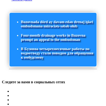
Buzovnada dörd ay davam edən drenaj işləri
ombudsmana müraciətə səbəb olub
Four-month drainage works in Buzovna
prompt an appeal to the ombudsman
В Бузовна четырехмесячные работы по
водоотводу стали поводом для обращения
к омбудсмену
Следите за нами в социальных сетях