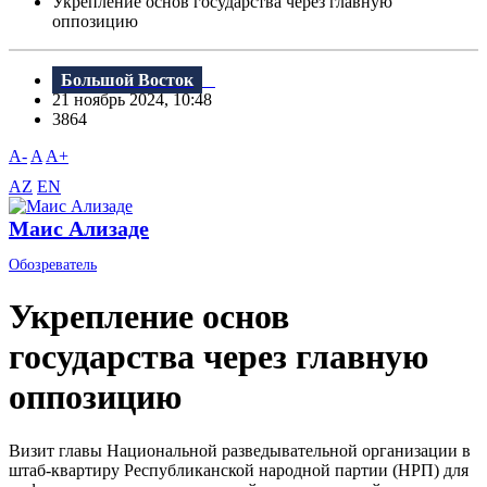
Укрепление основ государства через главную
оппозицию
Большой Восток
21 ноябрь 2024, 10:48
3864
A-
A
A+
AZ
EN
Маис Ализаде
Обозреватель
Укрепление основ
государства через главную
оппозицию
Визит главы Национальной разведывательной организации в
штаб-квартиру Республиканской народной партии (НРП) для