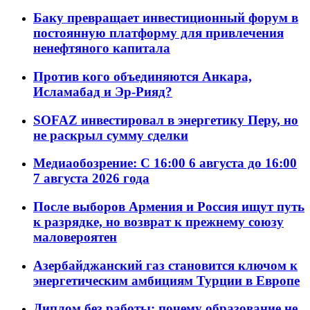
Баку превращает инвестиционный форум в
постоянную платформу для привлечения
ненефтяного капитала
Против кого объединяются Анкара,
Исламабад и Эр-Рияд?
SOFAZ инвестировал в энергетику Перу, но
не раскрыл сумму сделки
Медиаобозрение: С 16:00 6 августа до 16:00
7 августа 2026 года
После выборов Армения и Россия ищут путь
к разрядке, но возврат к прежнему союзу
маловероятен
Азербайджанский газ становится ключом к
энергетическим амбициям Турции в Европе
Диплом без работы: почему образование не