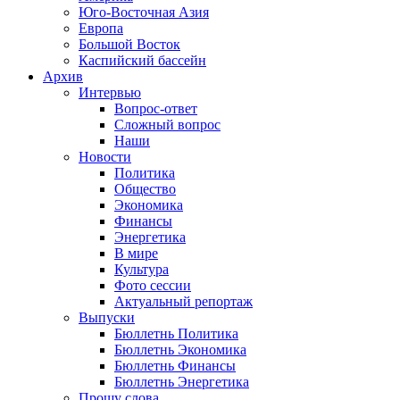
Юго-Восточная Азия
Европа
Большой Восток
Каспийский бассейн
Архив
Интервью
Вопрос-ответ
Сложный вопрос
Наши
Новости
Политика
Общество
Экономика
Финансы
Энергетика
В мире
Культура
Фото сессии
Актуальный репортаж
Выпуски
Бюллетнь Политика
Бюллетнь Экономика
Бюллетнь Финансы
Бюллетнь Энергетика
Прошу слова