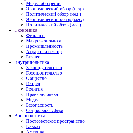
Медиа обозрение
Экономический обзор (нед.)
Политический обзор (нед.)
Экономический обзор (мес.)
Политический обзор (мес.)
Экономика
Финансы
Макроэкономика
Промышленность
Аграрный сектор
Бизнес
Внутриполитика
Законодательство
Госстроительство
Общество
Гендер
Религия
Права человека
Медиа
Безопасность
Социальная сфера
Внешполитика
Постсоветское пространство
Кавказ
Америка