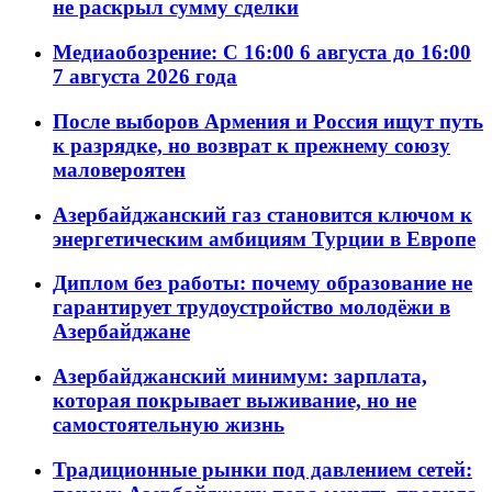
не раскрыл сумму сделки
Медиаобозрение: С 16:00 6 августа до 16:00
7 августа 2026 года
После выборов Армения и Россия ищут путь
к разрядке, но возврат к прежнему союзу
маловероятен
Азербайджанский газ становится ключом к
энергетическим амбициям Турции в Европе
Диплом без работы: почему образование не
гарантирует трудоустройство молодёжи в
Азербайджане
Азербайджанский минимум: зарплата,
которая покрывает выживание, но не
самостоятельную жизнь
Традиционные рынки под давлением сетей: