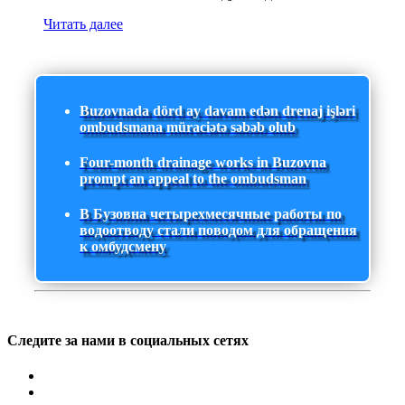
Читать далее
Buzovnada dörd ay davam edən drenaj işləri
ombudsmana müraciətə səbəb olub
Four-month drainage works in Buzovna
prompt an appeal to the ombudsman
В Бузовна четырехмесячные работы по
водоотводу стали поводом для обращения
к омбудсмену
Следите за нами в социальных сетях