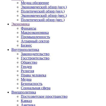
Медиа обозрение
Экономический обзор (нед.)
Политический обзор (нед.)
Экономический обзор (мес.)
Политический обзор (мес.)
Экономика
Финансы
Макроэкономика
Промышленность
Аграрный сектор
Бизнес
Внутриполитика
Законодательство
Госстроительство
Общество
Гендер
Религия
Права человека
Медиа
Безопасность
Социальная сфера
Внешполитика
Постсоветское пространство
Кавказ
Америка