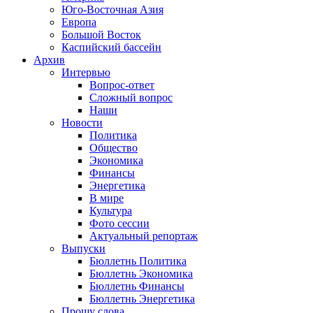
Юго-Восточная Азия
Европа
Большой Восток
Каспийский бассейн
Архив
Интервью
Вопрос-ответ
Сложный вопрос
Наши
Новости
Политика
Общество
Экономика
Финансы
Энергетика
В мире
Культура
Фото сессии
Актуальный репортаж
Выпуски
Бюллетнь Политика
Бюллетнь Экономика
Бюллетнь Финансы
Бюллетнь Энергетика
Прошу слова