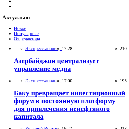
Актуально
Новое
Популярные
От редактора
Экспресс-анализ,
17:28
210
Азербайджан централизует
управление медиа
Экспресс-анализ,
17:00
195
Баку превращает инвестиционный
форум в постоянную платформу
для привлечения ненефтяного
капитала
Большой Восток,
16:27
213