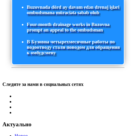
Buzovnada dörd ay davam edən drenaj işləri
ombudsmana müraciətə səbəb olub
Four-month drainage works in Buzovna
prompt an appeal to the ombudsman
В Бузовна четырехмесячные работы по
водоотводу стали поводом для обращения
к омбудсмену
Следите за нами в социальных сетях
Актуально
Новое