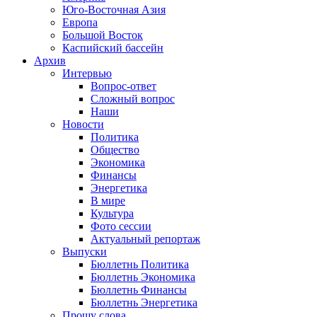
Юго-Восточная Азия
Европа
Большой Восток
Каспийский бассейн
Архив
Интервью
Вопрос-ответ
Сложный вопрос
Наши
Новости
Политика
Общество
Экономика
Финансы
Энергетика
В мире
Культура
Фото сессии
Актуальный репортаж
Выпуски
Бюллетнь Политика
Бюллетнь Экономика
Бюллетнь Финансы
Бюллетнь Энергетика
Прошу слова