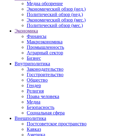
Медиа обозрение
Экономический обзор (нед.)
Политический обзор (нед.)
Экономический обзор (мес.)
Политический обзор (мес.)
Экономика
Финансы
Макроэкономика
Промышленность
Аграрный сектор
Бизнес
Внутриполитика
Законодательство
Госстроительство
Общество
Гендер
Религия
Права человека
Медиа
Безопасность
Социальная сфера
Внешполитика
Постсоветское пространство
Кавказ
Америка