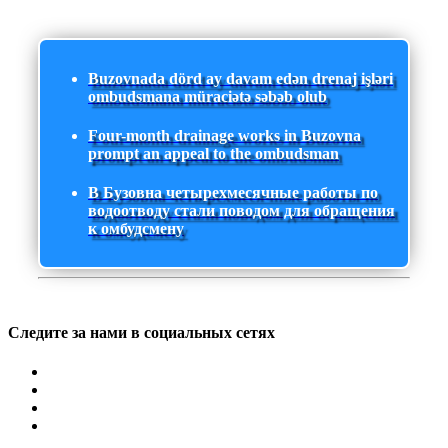
Buzovnada dörd ay davam edən drenaj işləri
ombudsmana müraciətə səbəb olub
Four-month drainage works in Buzovna
prompt an appeal to the ombudsman
В Бузовна четырехмесячные работы по
водоотводу стали поводом для обращения
к омбудсмену
Следите за нами в социальных сетях