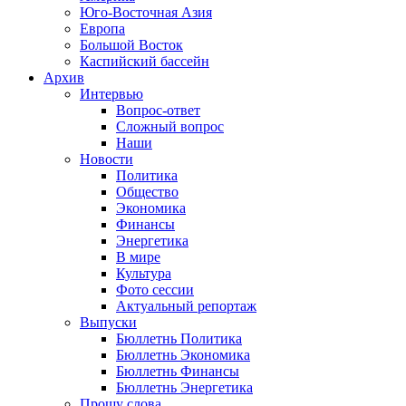
Юго-Восточная Азия
Европа
Большой Восток
Каспийский бассейн
Архив
Интервью
Вопрос-ответ
Сложный вопрос
Наши
Новости
Политика
Общество
Экономика
Финансы
Энергетика
В мире
Культура
Фото сессии
Актуальный репортаж
Выпуски
Бюллетнь Политика
Бюллетнь Экономика
Бюллетнь Финансы
Бюллетнь Энергетика
Прошу слова