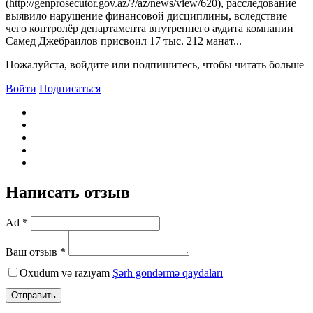
(http://genprosecutor.gov.az/?/az/news/view/620), расследование
выявило нарушение финансовой дисциплины, вследствие
чего контролёр департамента внутреннего аудита компании
Самед Джебраилов присвоил 17 тыс. 212 манат...
Пожалуйста, войдите или подпишитесь, чтобы читать больше
Войти
Подписаться
Написать отзыв
Ad *
Ваш отзыв *
Oxudum və razıyam
Şərh göndərmə qaydaları
Отправить