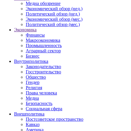
Медиа обозрение
Экономический обзор (нед.)
Политический обзор (нед.)
Экономический обзор (мес.)
Политический обзор (мес.)
Экономика
Финансы
Макроэкономика
Промышленность
Аграрный сектор
Бизнес
Внутриполитика
Законодательство
Госстроительство
Общество
Гендер
Религия
Права человека
Медиа
Безопасность
Социальная сфера
Внешполитика
Постсоветское пространство
Кавказ
Америка