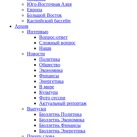
Юго-Восточная Азия
Европа
Большой Восток
Каспийский бассейн
Архив
Интервью
Вопрос-ответ
Сложный вопрос
Наши
Новости
Политика
Общество
Экономика
Финансы
Энергетика
В мире
Культура
Фото сессии
Актуальный репортаж
Выпуски
Бюллетнь Политика
Бюллетнь Экономика
Бюллетнь Финансы
Бюллетнь Энергетика
Прошу слова