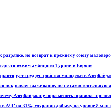
 разрядке, но возврат к прежнему союзу маловеро
энергетическим амбициям Турции в Европе
гарантирует трудоустройство молодёжи в Азербайд
ая покрывает выживание, но не самостоятельную 
почему Азербайджану пора менять правила торгов
в АЧГ на 31%, сохранив добычу на уровне 8 млн 