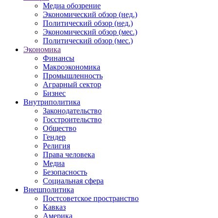
Медиа обозрение
Экономический обзор (нед.)
Политический обзор (нед.)
Экономический обзор (мес.)
Политический обзор (мес.)
Экономика
Финансы
Макроэкономика
Промышленность
Аграрный сектор
Бизнес
Внутриполитика
Законодательство
Госстроительство
Общество
Гендер
Религия
Права человека
Медиа
Безопасность
Социальная сфера
Внешполитика
Постсоветское пространство
Кавказ
Америка