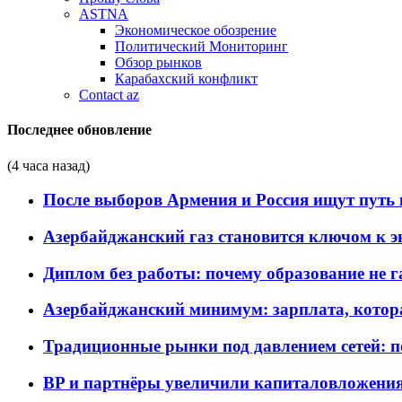
ASTNA
Экономическое обозрение
Политический Мониторинг
Обзор рынков
Карабахский конфликт
Contact az
Последнее обновление
(4 часа назад)
После выборов Армения и Россия ищут путь к
Азербайджанский газ становится ключом к 
Диплом без работы: почему образование не 
Азербайджанский минимум: зарплата, котор
Традиционные рынки под давлением сетей: 
BP и партнёры увеличили капиталовложения 