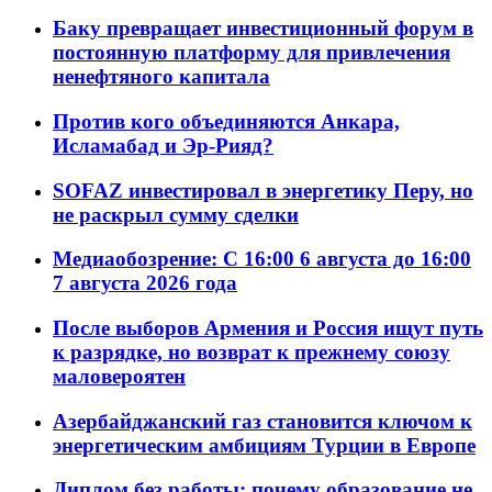
Баку превращает инвестиционный форум в
постоянную платформу для привлечения
ненефтяного капитала
Против кого объединяются Анкара,
Исламабад и Эр-Рияд?
SOFAZ инвестировал в энергетику Перу, но
не раскрыл сумму сделки
Медиаобозрение: С 16:00 6 августа до 16:00
7 августа 2026 года
После выборов Армения и Россия ищут путь
к разрядке, но возврат к прежнему союзу
маловероятен
Азербайджанский газ становится ключом к
энергетическим амбициям Турции в Европе
Диплом без работы: почему образование не