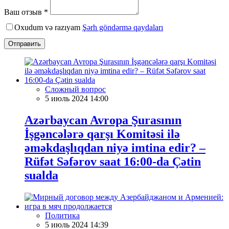
Ваш отзыв *
Oxudum və razıyam
Şərh göndərmə qaydaları
Отправить
Сложный вопрос
5 июль 2024 14:00
Azərbaycan Avropa Şurasının
İşgəncələrə qarşı Komitəsi ilə
əməkdaşlıqdan niyə imtina edir? –
Rüfət Səfərov saat 16:00-da Çətin
sualda
Политика
5 июль 2024 14:39