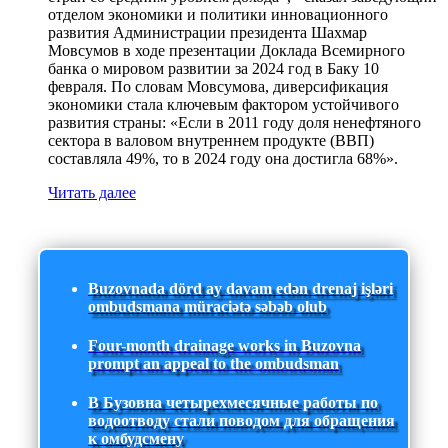
отделом экономики и политики инновационного
развития Администрации президента Шахмар
Мовсумов в ходе презентации Доклада Всемирного
банка о мировом развитии за 2024 год в Баку 10
февраля. По словам Мовсумова, диверсификация
экономики стала ключевым фактором устойчивого
развития страны: «Если в 2011 году доля ненефтяного
сектора в валовом внутреннем продукте (ВВП)
составляла 49%, то в 2024 году она достигла 68%».
Читать далее
Buzovnada dörd ay davam edən drenaj işləri
ombudsmana müraciətə səbəb olub
Four-month drainage works in Buzovna
prompt an appeal to the ombudsman
В Бузовна четырехмесячные работы по
водоотводу стали поводом для обращения
к омбудсмену