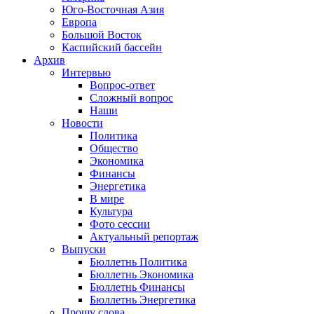
Юго-Восточная Азия
Европа
Большой Восток
Каспийский бассейн
Архив
Интервью
Вопрос-ответ
Сложный вопрос
Наши
Новости
Политика
Общество
Экономика
Финансы
Энергетика
В мире
Культура
Фото сессии
Актуальный репортаж
Выпуски
Бюллетнь Политика
Бюллетнь Экономика
Бюллетнь Финансы
Бюллетнь Энергетика
Прошу слова