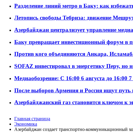
Разделение линий метро в Баку: как избежат
Летопись свободы Тебриза: движение Мешрут
Азербайджан централизует управление меди
Баку превращает инвестиционный форум в п
Против кого объединяются Анкара, Исламаб
SOFAZ инвестировал в энергетику Перу, но 
Медиаобозрение: С 16:00 6 августа до 16:00 7
После выборов Армения и Россия ищут путь к
Азербайджанский газ становится ключом к 
Главная страница
Экономика
Азербайджан создает транспортно-коммуникационный 