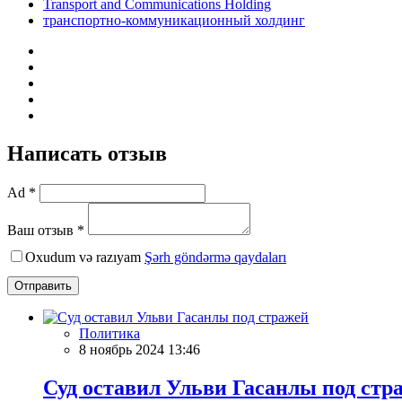
Transport and Communications Holding
транспортно-коммуникационный холдинг
Написать отзыв
Ad *
Ваш отзыв *
Oxudum və razıyam
Şərh göndərmə qaydaları
Отправить
Политика
8 ноябрь 2024 13:46
Суд оставил Ульви Гасанлы под стр