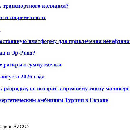
ь транспортного коллапса?
е и современность
а
остоянную платформу для привлечения ненефтяно
ад и Эр-Рияд?
не раскрыл сумму сделки
 августа 2026 года
 разрядке, но возврат к прежнему союзу маловеро
энергетическим амбициям Турции в Европе
холдинг AZCON