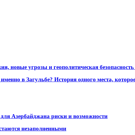
жия, новые угрозы и геополитическая безопасност
именно в Загульбе? История одного места, которо
для Азербайджана риски и возможности
остаются незаполненными