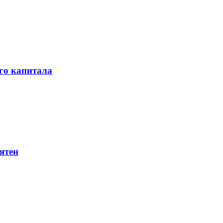
го капитала
ятен