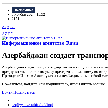
Экономика
8 ноябрь 2024, 13:52
2171
A-
A
A+
AZ
EN
Информационное агентство Turan
Азербайджан создает трансп
Азербайджан создал новую государственную холдинговую к
предприятиями, согласно указу президента, изданному во вто
Президент Ильхам Алиев указал на необходимость «гибкой сис
Пожалуйста, войдите или подпишитесь, чтобы читать больше
Войти
Подписаться
nəqliyyat və rabitə holdinqi