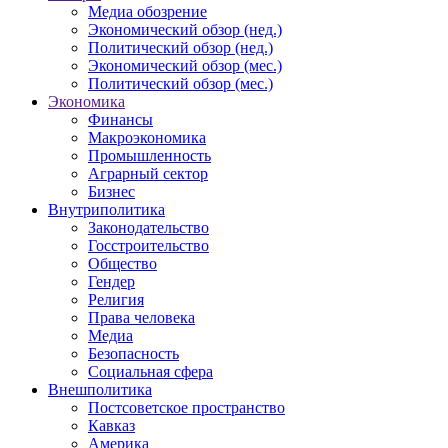
Медиа обозрение
Экономический обзор (нед.)
Политический обзор (нед.)
Экономический обзор (мес.)
Политический обзор (мес.)
Экономика
Финансы
Макроэкономика
Промышленность
Аграрный сектор
Бизнес
Внутриполитика
Законодательство
Госстроительство
Общество
Гендер
Религия
Права человека
Медиа
Безопасность
Социальная сфера
Внешполитика
Постсоветское пространство
Кавказ
Америка