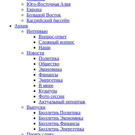
Юго-Восточная Азия
Европа
Большой Восток
Каспийский бассейн
Архив
Интервью
Вопрос-ответ
Сложный вопрос
Наши
Новости
Политика
Общество
Экономика
Финансы
Энергетика
В мире
Культура
Фото сессии
Актуальный репортаж
Выпуски
Бюллетнь Политика
Бюллетнь Экономика
Бюллетнь Финансы
Бюллетнь Энергетика
Прошу слова