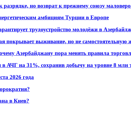
 разрядке, но возврат к прежнему союзу маловеро
энергетическим амбициям Турции в Европе
гарантирует трудоустройство молодёжи в Азербайд
ая покрывает выживание, но не самостоятельную 
почему Азербайджану пора менять правила торгов
в АЧГ на 31%, сохранив добычу на уровне 8 млн 
уста 2026 года
бюрократия?
ана в Киев?