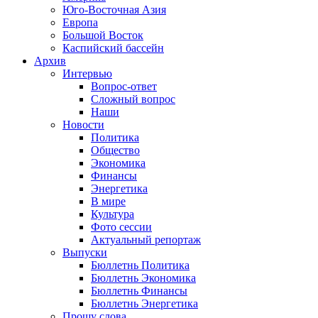
Юго-Восточная Азия
Европа
Большой Восток
Каспийский бассейн
Архив
Интервью
Вопрос-ответ
Сложный вопрос
Наши
Новости
Политика
Общество
Экономика
Финансы
Энергетика
В мире
Культура
Фото сессии
Актуальный репортаж
Выпуски
Бюллетнь Политика
Бюллетнь Экономика
Бюллетнь Финансы
Бюллетнь Энергетика
Прошу слова