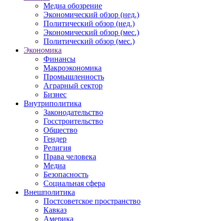
Медиа обозрение
Экономический обзор (нед.)
Политический обзор (нед.)
Экономический обзор (мес.)
Политический обзор (мес.)
Экономика
Финансы
Макроэкономика
Промышленность
Аграрный сектор
Бизнес
Внутриполитика
Законодательство
Госстроительство
Общество
Гендер
Религия
Права человека
Медиа
Безопасность
Социальная сфера
Внешполитика
Постсоветское пространство
Кавказ
Америка