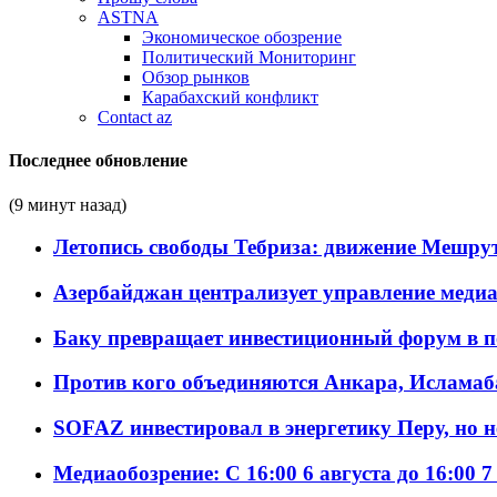
ASTNA
Экономическое обозрение
Политический Мониторинг
Обзор рынков
Карабахский конфликт
Contact az
Последнее обновление
(9 минут назад)
Летопись свободы Тебриза: движение Мешрут
Азербайджан централизует управление меди
Баку превращает инвестиционный форум в п
Против кого объединяются Анкара, Исламаб
SOFAZ инвестировал в энергетику Перу, но 
Медиаобозрение: С 16:00 6 августа до 16:00 7