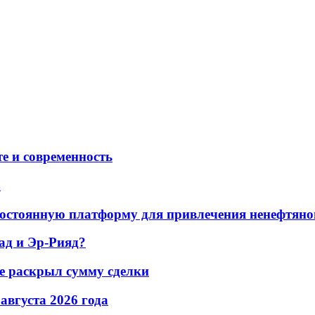
е и современность
а
остоянную платформу для привлечения ненефтяно
ад и Эр-Рияд?
не раскрыл сумму сделки
 августа 2026 года