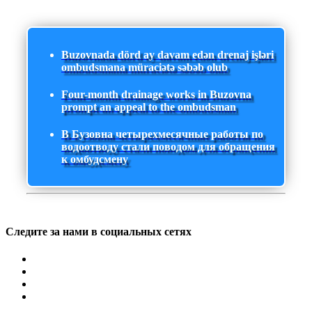
Buzovnada dörd ay davam edən drenaj işləri
ombudsmana müraciətə səbəb olub
Four-month drainage works in Buzovna
prompt an appeal to the ombudsman
В Бузовна четырехмесячные работы по
водоотводу стали поводом для обращения
к омбудсмену
Следите за нами в социальных сетях