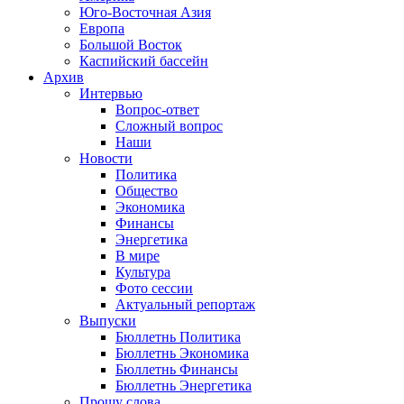
Юго-Восточная Азия
Европа
Большой Восток
Каспийский бассейн
Архив
Интервью
Вопрос-ответ
Сложный вопрос
Наши
Новости
Политика
Общество
Экономика
Финансы
Энергетика
В мире
Культура
Фото сессии
Актуальный репортаж
Выпуски
Бюллетнь Политика
Бюллетнь Экономика
Бюллетнь Финансы
Бюллетнь Энергетика
Прошу слова