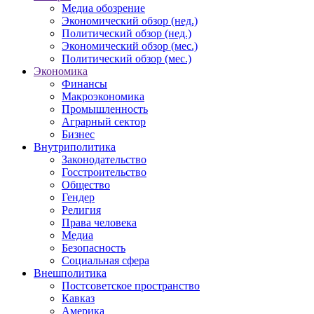
Медиа обозрение
Экономический обзор (нед.)
Политический обзор (нед.)
Экономический обзор (мес.)
Политический обзор (мес.)
Экономика
Финансы
Макроэкономика
Промышленность
Аграрный сектор
Бизнес
Внутриполитика
Законодательство
Госстроительство
Общество
Гендер
Религия
Права человека
Медиа
Безопасность
Социальная сфера
Внешполитика
Постсоветское пространство
Кавказ
Америка