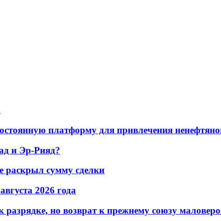
а
остоянную платформу для привлечения ненефтяно
ад и Эр-Рияд?
не раскрыл сумму сделки
 августа 2026 года
 разрядке, но возврат к прежнему союзу маловеро