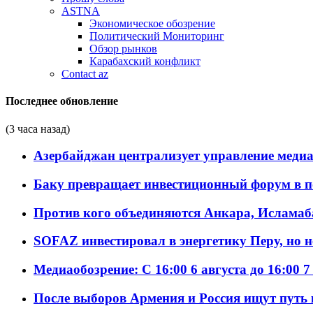
ASTNA
Экономическое обозрение
Политический Мониторинг
Обзор рынков
Карабахский конфликт
Contact az
Последнее обновление
(3 часа назад)
Азербайджан централизует управление меди
Баку превращает инвестиционный форум в п
Против кого объединяются Анкара, Исламаб
SOFAZ инвестировал в энергетику Перу, но 
Медиаобозрение: С 16:00 6 августа до 16:00 7
После выборов Армения и Россия ищут путь к