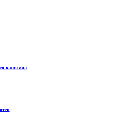
го капитала
ятен