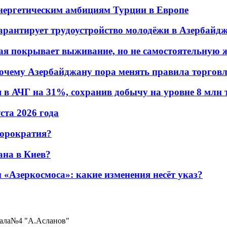
энергетическим амбициям Турции в Европе
гарантирует трудоустройство молодёжи в Азербайд
ая покрывает выживание, но не самостоятельную 
почему Азербайджану пора менять правила торгов
в АЧГ на 31%, сохранив добычу на уровне 8 млн 
уста 2026 года
бюрократия?
ана в Киев?
«Азеркосмоса»: какие изменения несёт указ?
иала№4 "А.Асланов"