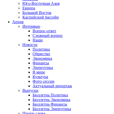
Юго-Восточная Азия
Европа
Большой Восток
Каспийский бассейн
Архив
Интервью
Вопрос-ответ
Сложный вопрос
Наши
Новости
Политика
Общество
Экономика
Финансы
Энергетика
В мире
Культура
Фото сессии
Актуальный репортаж
Выпуски
Бюллетнь Политика
Бюллетнь Экономика
Бюллетнь Финансы
Бюллетнь Энергетика
Прошу слова