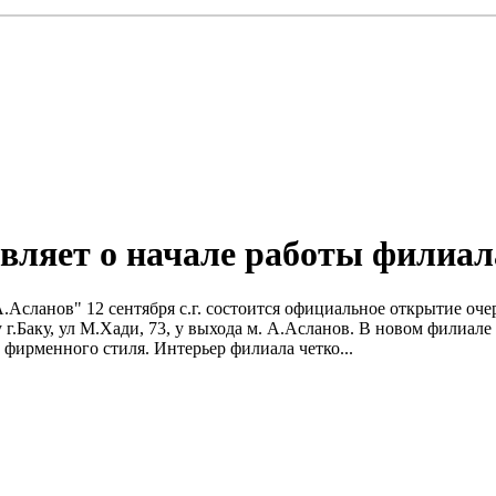
являет о начале работы филиа
А.Асланов" 12 сентября с.г. состоится официальное открытие о
 г.Баку, ул М.Хади, 73, у выхода м. А.Асланов. В новом фили
фирменного стиля. Интерьер филиала четко...