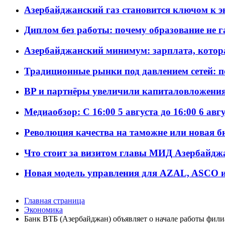
Азербайджанский газ становится ключом к 
Диплом без работы: почему образование не 
Азербайджанский минимум: зарплата, котор
Традиционные рынки под давлением сетей: 
BP и партнёры увеличили капиталовложения 
Медиаобзор: С 16:00 5 августа до 16:00 6 авг
Революция качества на таможне или новая 
Что стоит за визитом главы МИД Азербайдж
Новая модель управления для AZAL, ASCO и 
Главная страница
Экономика
Банк ВТБ (Азербайджан) объявляет о начале работы фил