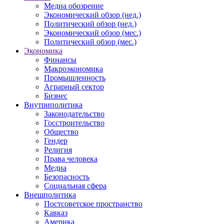
Медиа обозрение
Экономический обзор (нед.)
Политический обзор (нед.)
Экономический обзор (мес.)
Политический обзор (мес.)
Экономика
Финансы
Макроэкономика
Промышленность
Аграрный сектор
Бизнес
Внутриполитика
Законодательство
Госстроительство
Общество
Гендер
Религия
Права человека
Медиа
Безопасность
Социальная сфера
Внешполитика
Постсоветское пространство
Кавказ
Америка