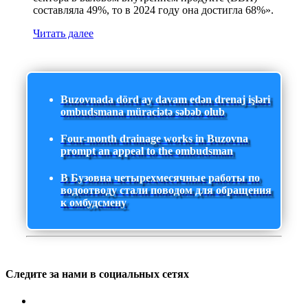
составляла 49%, то в 2024 году она достигла 68%».
Читать далее
Buzovnada dörd ay davam edən drenaj işləri
ombudsmana müraciətə səbəb olub
Four-month drainage works in Buzovna
prompt an appeal to the ombudsman
В Бузовна четырехмесячные работы по
водоотводу стали поводом для обращения
к омбудсмену
Следите за нами в социальных сетях