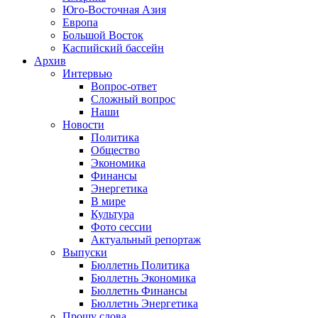
Юго-Восточная Азия
Европа
Большой Восток
Каспийский бассейн
Архив
Интервью
Вопрос-ответ
Сложный вопрос
Наши
Новости
Политика
Общество
Экономика
Финансы
Энергетика
В мире
Культура
Фото сессии
Актуальный репортаж
Выпуски
Бюллетнь Политика
Бюллетнь Экономика
Бюллетнь Финансы
Бюллетнь Энергетика
Прошу слова