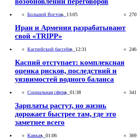
возобновлении переговоров
Большой Восток,
13:05
270
Иран и Армения разрабатывают
свой «TRIPP»
Каспийский бассейн,
12:31
246
Каспий отступает: комплексная
оценка рисков, последствий и
уязвимостей водного баланса
Социальная сфера,
01:38
341
Зарплаты растут, но жизнь
дорожает быстрее там, где это
заметнее всего
Кавказ,
01:06
369