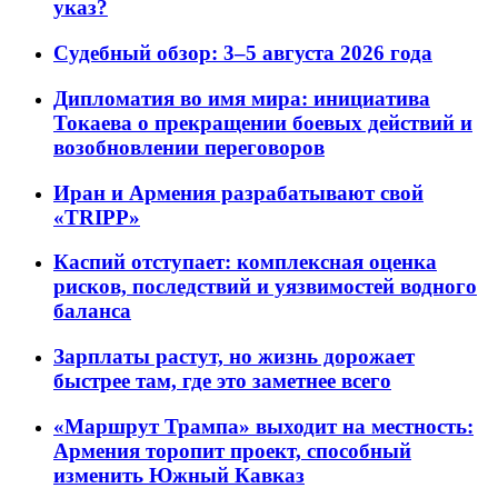
указ?
Судебный обзор: 3–5 августа 2026 года
Дипломатия во имя мира: инициатива
Токаева о прекращении боевых действий и
возобновлении переговоров
Иран и Армения разрабатывают свой
«TRIPP»
Каспий отступает: комплексная оценка
рисков, последствий и уязвимостей водного
баланса
Зарплаты растут, но жизнь дорожает
быстрее там, где это заметнее всего
«Маршрут Трампа» выходит на местность:
Армения торопит проект, способный
изменить Южный Кавказ