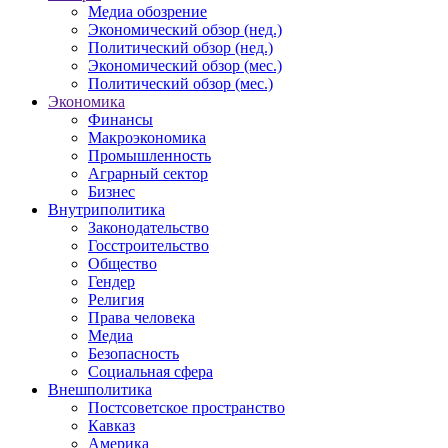
Медиа обозрение
Экономический обзор (нед.)
Политический обзор (нед.)
Экономический обзор (мес.)
Политический обзор (мес.)
Экономика
Финансы
Макроэкономика
Промышленность
Аграрный сектор
Бизнес
Внутриполитика
Законодательство
Госстроительство
Общество
Гендер
Религия
Права человека
Медиа
Безопасность
Социальная сфера
Внешполитика
Постсоветское пространство
Кавказ
Америка