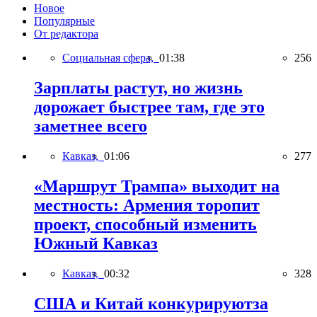
Новое
Популярные
От редактора
Социальная сфера,
01:38
256
Зарплаты растут, но жизнь
дорожает быстрее там, где это
заметнее всего
Кавказ,
01:06
277
«Маршрут Трампа» выходит на
местность: Армения торопит
проект, способный изменить
Южный Кавказ
Кавказ,
00:32
328
США и Китай конкурируютза