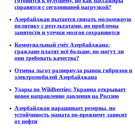
готовится к будущему, но как пассажиры
справятся с сегодняшней нагрузкой?
Азербайджан пытается связать молодежную
политику с результатами, но проблемы
занятости и утечки мозгов сохраняются
Коммунальный счёт Азербайджана:
граждане платят всё больше, но могут ли
они требовать качества?
Отмена льгот развернула рынок гибридов и
электромобилей Азербайджана
Удары по Wildberries: Украина открывает
новое направление давления на Россию
Азербайджан наращивает резервы, но
устойчивость маната по-прежнему зависит
от нефти