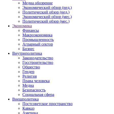
Медиа обозрение
Экономический обзор (нед.)
Политический обзор (нед.)
Экономический обзор (мес.)
Политический обзор (мес.)
Экономика
Финансы
Макроэкономика
Промышленность
Аграрный сектор
Бизнес
Внутриполитика
Законодательство
Госстроительство
Общество
Гендер
Религия
Права человека
Медиа
Безопасность
Социальная сфера
Внешполитика
Постсоветское пространство
Кавказ
Америка