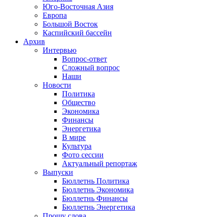
Юго-Восточная Азия
Европа
Большой Восток
Каспийский бассейн
Архив
Интервью
Вопрос-ответ
Сложный вопрос
Наши
Новости
Политика
Общество
Экономика
Финансы
Энергетика
В мире
Культура
Фото сессии
Актуальный репортаж
Выпуски
Бюллетнь Политика
Бюллетнь Экономика
Бюллетнь Финансы
Бюллетнь Энергетика
Прошу слова