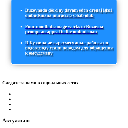
Buzovnada dörd ay davam edən drenaj işləri
ombudsmana müraciətə səbəb olub
Four-month drainage works in Buzovna
prompt an appeal to the ombudsman
В Бузовна четырехмесячные работы по
водоотводу стали поводом для обращения
к омбудсмену
Следите за нами в социальных сетях
Актуально