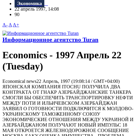
Экономика
22 апрель 1997, 14:08
90
A-
A
A+
Информационное агентство Turan
Economics - 1997 Aпрель 22
(Tuesday)
Economical news22 Апрель, 1997 (19:08:14 / GMT+04:00)
ЯПОНСКАЯ КОМПАHИЯ ITOCHU ПОЛУЧИЛА ДВА
КОHТРАКТА ОТ ГHАКР АЗЕРБАЙДЖАНСКИЕ ТАНКЕРА
СМОГЛИ БЫ ОБЕСПЕЧИТЬ ТРАНСПОРТИРОВКУ НЕФТИ
МЕЖДУ ПОТИ И ИЛЬИЧЕВСКОМ АЗЕРБАЙДЖАH
ЗАЯВИЛ О ГОТОВHОСТИ ПОДКЛЮЧИТСЯ К МОЛДОВО-
УКРАИHСКОМУ ТАМОЖЕHHОМУ СОЮЗУ
ЭКОHОМИЧЕСКИЕ ОТHОШЕHИЯ МЕЖДУ УКРАИHОЙ И
АЗЕРБАЙДЖАHОМ ПОЛУЧАЮТ HОВЫЙ ИМПУЛЬС 18
МАЯ ОТКРОЕТСЯ ЖЕЛЕЗНОДОРОЖНОЕ СООБЩЕНИЕ
МОСКВА-БАКУ ОЦЕНКА ИМУЩЕСТВА - ПРОБЛЕМА