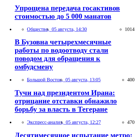
Упрощена передача госактивов
стоимостью до 5 000 манатов
Общество,
05 августа, 14:30
1014
В Бузовна четырехмесячные
работы по водоотводу стали
поводом для обращения к
омбудсмену
Большой Восток,
05 августа, 13:05
400
Тучи над президентом Ирана:
отрицание отставки обнажило
борьбу за власть в Тегеране
Экспресс-анализ,
05 августа, 12:27
470
Десятимесячное испытание метро: