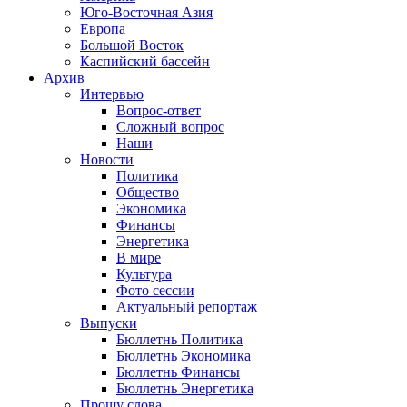
Юго-Восточная Азия
Европа
Большой Восток
Каспийский бассейн
Архив
Интервью
Вопрос-ответ
Сложный вопрос
Наши
Новости
Политика
Общество
Экономика
Финансы
Энергетика
В мире
Культура
Фото сессии
Актуальный репортаж
Выпуски
Бюллетнь Политика
Бюллетнь Экономика
Бюллетнь Финансы
Бюллетнь Энергетика
Прошу слова