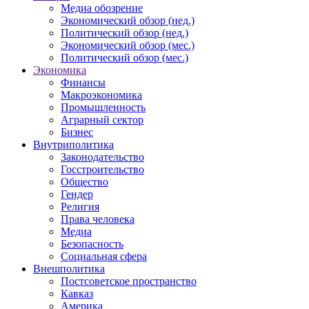
Медиа обозрение
Экономический обзор (нед.)
Политический обзор (нед.)
Экономический обзор (мес.)
Политический обзор (мес.)
Экономика
Финансы
Макроэкономика
Промышленность
Аграрный сектор
Бизнес
Внутриполитика
Законодательство
Госстроительство
Общество
Гендер
Религия
Права человека
Медиа
Безопасность
Социальная сфера
Внешполитика
Постсоветское пространство
Кавказ
Америка