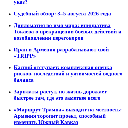
указ?
Судебный обзор: 3–5 августа 2026 года
Дипломатия во имя мира: инициатива
Токаева о прекращении боевых действий и
возобновлении переговоров
Иран и Армения разрабатывают свой
«TRIPP»
Каспий отступает: комплексная оценка
рисков, последствий и уязвимостей водного
баланса
Зарплаты растут, но жизнь дорожает
быстрее там, где это заметнее всего
«Маршрут Трампа» выходит на местность:
Армения торопит проект, способный
изменить Южный Кавказ