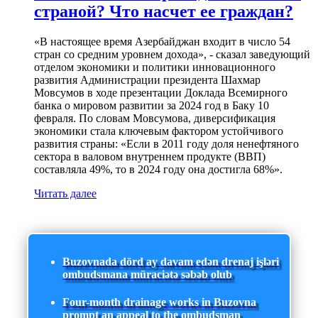
страной? Что насчет ее граждан?
«В настоящее время Азербайджан входит в число 54
стран со средним уровнем дохода», - сказал заведующий
отделом экономики и политики инновационного
развития Администрации президента Шахмар
Мовсумов в ходе презентации Доклада Всемирного
банка о мировом развитии за 2024 год в Баку 10
февраля. По словам Мовсумова, диверсификация
экономики стала ключевым фактором устойчивого
развития страны: «Если в 2011 году доля ненефтяного
сектора в валовом внутреннем продукте (ВВП)
составляла 49%, то в 2024 году она достигла 68%».
Читать далее
Buzovnada dörd ay davam edən drenaj işləri
ombudsmana müraciətə səbəb olub
Four-month drainage works in Buzovna
prompt an appeal to the ombudsman