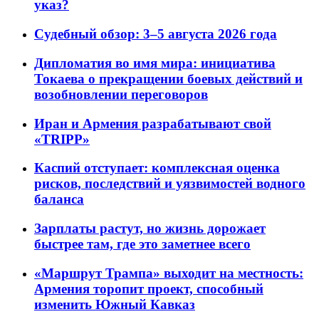
указ?
Судебный обзор: 3–5 августа 2026 года
Дипломатия во имя мира: инициатива
Токаева о прекращении боевых действий и
возобновлении переговоров
Иран и Армения разрабатывают свой
«TRIPP»
Каспий отступает: комплексная оценка
рисков, последствий и уязвимостей водного
баланса
Зарплаты растут, но жизнь дорожает
быстрее там, где это заметнее всего
«Маршрут Трампа» выходит на местность:
Армения торопит проект, способный
изменить Южный Кавказ