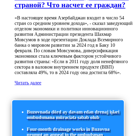
страной? Что насчет ее граждан?
«В настоящее время Азербайджан входит в число 54
стран со средним уровнем дохода», - сказал заведующий
отделом экономики и политики инновационного
развития Администрации президента Шахмар
Мовсумов в ходе презентации Доклада Всемирного
банка о мировом развитии за 2024 год в Баку 10
февраля. По словам Мовсумова, диверсификация
экономики стала ключевым фактором устойчивого
развития страны: «Если в 2011 году доля ненефтяного
сектора в валовом внутреннем продукте (ВВП)
составляла 49%, то в 2024 году она достигла 68%».
Читать далее
Buzovnada dörd ay davam edən drenaj işləri
ombudsmana müraciətə səbəb olub
Four-month drainage works in Buzovna
prompt an appeal to the ombudsman