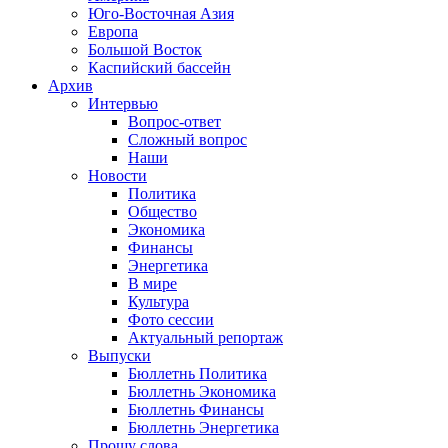
Юго-Восточная Азия
Европа
Большой Восток
Каспийский бассейн
Архив
Интервью
Вопрос-ответ
Сложный вопрос
Наши
Новости
Политика
Общество
Экономика
Финансы
Энергетика
В мире
Культура
Фото сессии
Актуальный репортаж
Выпуски
Бюллетнь Политика
Бюллетнь Экономика
Бюллетнь Финансы
Бюллетнь Энергетика
Прошу слова