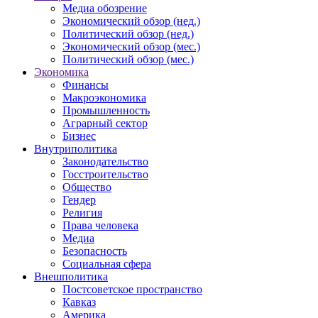
Медиа обозрение
Экономический обзор (нед.)
Политический обзор (нед.)
Экономический обзор (мес.)
Политический обзор (мес.)
Экономика
Финансы
Макроэкономика
Промышленность
Аграрный сектор
Бизнес
Внутриполитика
Законодательство
Госстроительство
Общество
Гендер
Религия
Права человека
Медиа
Безопасность
Социальная сфера
Внешполитика
Постсоветское пространство
Кавказ
Америка