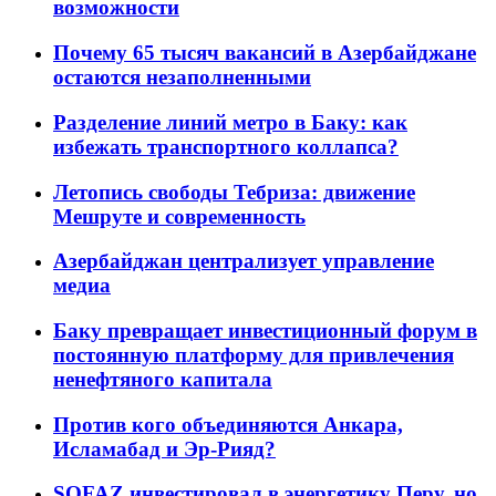
возможности
Почему 65 тысяч вакансий в Азербайджане
остаются незаполненными
Разделение линий метро в Баку: как
избежать транспортного коллапса?
Летопись свободы Тебриза: движение
Мешруте и современность
Азербайджан централизует управление
медиа
Баку превращает инвестиционный форум в
постоянную платформу для привлечения
ненефтяного капитала
Против кого объединяются Анкара,
Исламабад и Эр-Рияд?
SOFAZ инвестировал в энергетику Перу, но