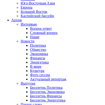
Юго-Восточная Азия
Европа
Большой Восток
Каспийский бассейн
Архив
Интервью
Вопрос-ответ
Сложный вопрос
Наши
Новости
Политика
Общество
Экономика
Финансы
Энергетика
В мире
Культура
Фото сессии
Актуальный репортаж
Выпуски
Бюллетнь Политика
Бюллетнь Экономика
Бюллетнь Финансы
Бюллетнь Энергетика
Прошу слова