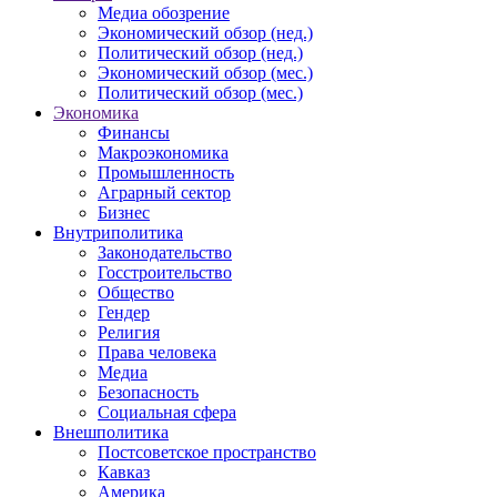
Медиа обозрение
Экономический обзор (нед.)
Политический обзор (нед.)
Экономический обзор (мес.)
Политический обзор (мес.)
Экономика
Финансы
Макроэкономика
Промышленность
Аграрный сектор
Бизнес
Внутриполитика
Законодательство
Госстроительство
Общество
Гендер
Религия
Права человека
Медиа
Безопасность
Социальная сфера
Внешполитика
Постсоветское пространство
Кавказ
Америка