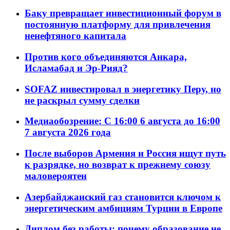
Баку превращает инвестиционный форум в
постоянную платформу для привлечения
ненефтяного капитала
Против кого объединяются Анкара,
Исламабад и Эр-Рияд?
SOFAZ инвестировал в энергетику Перу, но
не раскрыл сумму сделки
Медиаобозрение: С 16:00 6 августа до 16:00
7 августа 2026 года
После выборов Армения и Россия ищут путь
к разрядке, но возврат к прежнему союзу
маловероятен
Азербайджанский газ становится ключом к
энергетическим амбициям Турции в Европе
Диплом без работы: почему образование не