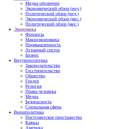
Медиа обозрение
Экономический обзор (нед.)
Политический обзор (нед.)
Экономический обзор (мес.)
Политический обзор (мес.)
Экономика
Финансы
Макроэкономика
Промышленность
Аграрный сектор
Бизнес
Внутриполитика
Законодательство
Госстроительство
Общество
Гендер
Религия
Права человека
Медиа
Безопасность
Социальная сфера
Внешполитика
Постсоветское пространство
Кавказ
Америка