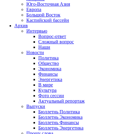
Юго-Восточная Азия
Европа
Большой Восток
Каспийский бассейн
Архив
Интервью
Вопрос-ответ
Сложный вопрос
Наши
Новости
Политика
Общество
Экономика
Финансы
Энергетика
В мире
Культура
Фото сессии
Актуальный репортаж
Выпуски
Бюллетнь Политика
Бюллетнь Экономика
Бюллетнь Финансы
Бюллетнь Энергетика
Прошу слова