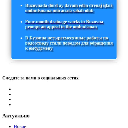
Buzovnada dörd ay davam edən drenaj işləri
ombudsmana müraciətə səbəb olub
Four-month drainage works in Buzovna
prompt an appeal to the ombudsman
В Бузовна четырехмесячные работы по
водоотводу стали поводом для обращения
к омбудсмену
Следите за нами в социальных сетях
Актуально
Новое