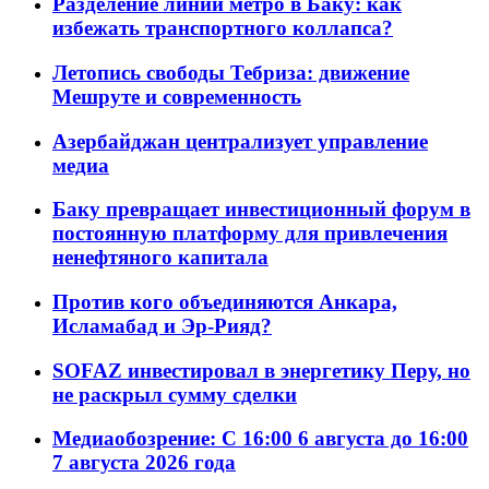
Разделение линий метро в Баку: как
избежать транспортного коллапса?
Летопись свободы Тебриза: движение
Мешруте и современность
Азербайджан централизует управление
медиа
Баку превращает инвестиционный форум в
постоянную платформу для привлечения
ненефтяного капитала
Против кого объединяются Анкара,
Исламабад и Эр-Рияд?
SOFAZ инвестировал в энергетику Перу, но
не раскрыл сумму сделки
Медиаобозрение: С 16:00 6 августа до 16:00
7 августа 2026 года