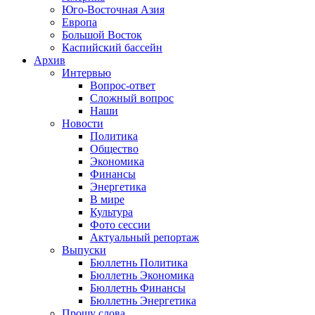
Юго-Восточная Азия
Европа
Большой Восток
Каспийский бассейн
Архив
Интервью
Вопрос-ответ
Сложный вопрос
Наши
Новости
Политика
Общество
Экономика
Финансы
Энергетика
В мире
Культура
Фото сессии
Актуальный репортаж
Выпуски
Бюллетнь Политика
Бюллетнь Экономика
Бюллетнь Финансы
Бюллетнь Энергетика
Прошу слова