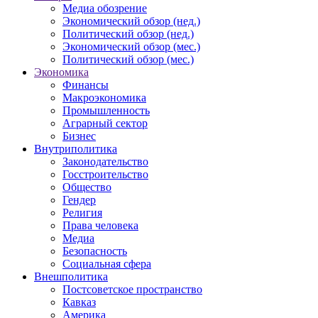
Медиа обозрение
Экономический обзор (нед.)
Политический обзор (нед.)
Экономический обзор (мес.)
Политический обзор (мес.)
Экономика
Финансы
Макроэкономика
Промышленность
Аграрный сектор
Бизнес
Внутриполитика
Законодательство
Госстроительство
Общество
Гендер
Религия
Права человека
Медиа
Безопасность
Социальная сфера
Внешполитика
Постсоветское пространство
Кавказ
Америка