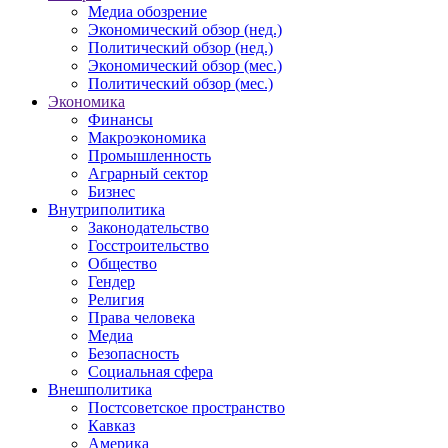
Медиа обозрение
Экономический обзор (нед.)
Политический обзор (нед.)
Экономический обзор (мес.)
Политический обзор (мес.)
Экономика
Финансы
Макроэкономика
Промышленность
Аграрный сектор
Бизнес
Внутриполитика
Законодательство
Госстроительство
Общество
Гендер
Религия
Права человека
Медиа
Безопасность
Социальная сфера
Внешполитика
Постсоветское пространство
Кавказ
Америка