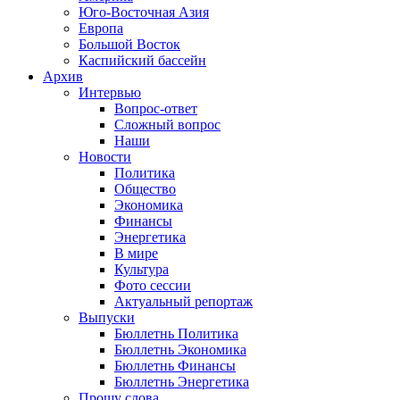
Юго-Восточная Азия
Европа
Большой Восток
Каспийский бассейн
Архив
Интервью
Вопрос-ответ
Сложный вопрос
Наши
Новости
Политика
Общество
Экономика
Финансы
Энергетика
В мире
Культура
Фото сессии
Актуальный репортаж
Выпуски
Бюллетнь Политика
Бюллетнь Экономика
Бюллетнь Финансы
Бюллетнь Энергетика
Прошу слова