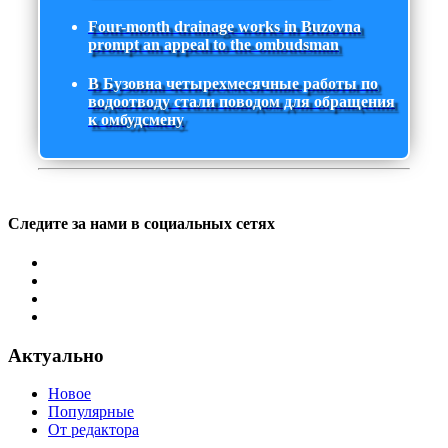
Four-month drainage works in Buzovna
prompt an appeal to the ombudsman
В Бузовна четырехмесячные работы по
водоотводу стали поводом для обращения
к омбудсмену
Следите за нами в социальных сетях
Актуально
Новое
Популярные
От редактора