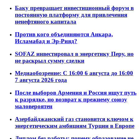
Баку превращает инвестиционный форум в
постоянную платформу для привлечения
ненефтяного капитала
Против кого объединяются Анкара,
Исламабад и Эр-Рияд?
SOFAZ инвестировал в энергетику Перу, но
не раскрыл сумму сделки
Медиаобозрение: С 16:00 6 августа до 16:00
7 августа 2026 года
После выборов Армения и Россия ищут путь
к разрядке, но возврат к прежнему союзу
маловероятен
Азербайджанский газ становится ключом к
энергетическим амбициям Турции в Европе
Диплом без работы: почему образование не