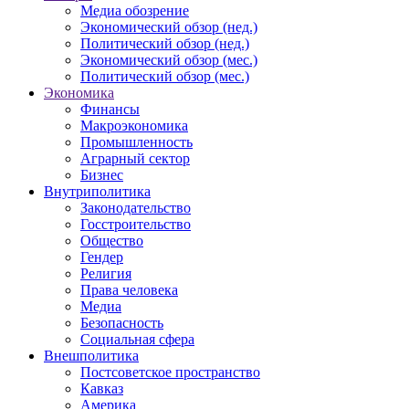
Медиа обозрение
Экономический обзор (нед.)
Политический обзор (нед.)
Экономический обзор (мес.)
Политический обзор (мес.)
Экономика
Финансы
Макроэкономика
Промышленность
Аграрный сектор
Бизнес
Внутриполитика
Законодательство
Госстроительство
Общество
Гендер
Религия
Права человека
Медиа
Безопасность
Социальная сфера
Внешполитика
Постсоветское пространство
Кавказ
Америка