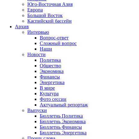
Юго-Восточная Азия
Европа
Большой Восток
Каспийский бассейн
Архив
Интервью
Вопрос-ответ
Сложный вопрос
Наши
Новости
Политика
Общество
Экономика
Финансы
Энергетика
В мире
Культура
Фото сессии
Актуальный репортаж
Выпуски
Бюллетнь Политика
Бюллетнь Экономика
Бюллетнь Финансы
Бюллетнь Энергетика
Прошу слова