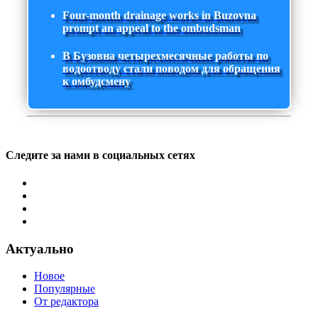
Four-month drainage works in Buzovna
prompt an appeal to the ombudsman
В Бузовна четырехмесячные работы по
водоотводу стали поводом для обращения
к омбудсмену
Следите за нами в социальных сетях
Актуально
Новое
Популярные
От редактора