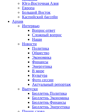
Юго-Восточная Азия
Европа
Большой Восток
Каспийский бассейн
Архив
Интервью
Вопрос-ответ
Сложный вопрос
Наши
Новости
Политика
Общество
Экономика
Финансы
Энергетика
В мире
Культура
Фото сессии
Актуальный репортаж
Выпуски
Бюллетнь Политика
Бюллетнь Экономика
Бюллетнь Финансы
Бюллетнь Энергетика
Прошу слова