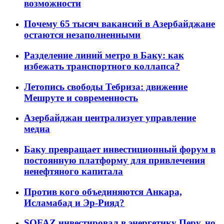
возможности
Почему 65 тысяч вакансий в Азербайджане
остаются незаполненными
Разделение линий метро в Баку: как
избежать транспортного коллапса?
Летопись свободы Тебриза: движение
Мешруте и современность
Азербайджан централизует управление
медиа
Баку превращает инвестиционный форум в
постоянную платформу для привлечения
ненефтяного капитала
Против кого объединяются Анкара,
Исламабад и Эр-Рияд?
SOFAZ инвестировал в энергетику Перу, но