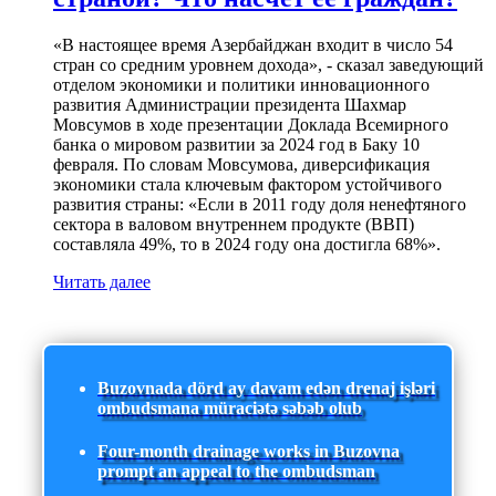
«В настоящее время Азербайджан входит в число 54
стран со средним уровнем дохода», - сказал заведующий
отделом экономики и политики инновационного
развития Администрации президента Шахмар
Мовсумов в ходе презентации Доклада Всемирного
банка о мировом развитии за 2024 год в Баку 10
февраля. По словам Мовсумова, диверсификация
экономики стала ключевым фактором устойчивого
развития страны: «Если в 2011 году доля ненефтяного
сектора в валовом внутреннем продукте (ВВП)
составляла 49%, то в 2024 году она достигла 68%».
Читать далее
Buzovnada dörd ay davam edən drenaj işləri
ombudsmana müraciətə səbəb olub
Four-month drainage works in Buzovna
prompt an appeal to the ombudsman