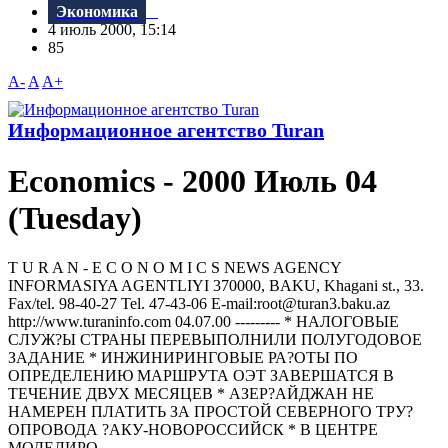
Экономика
4 июль 2000, 15:14
85
A-
A
A+
Информационное агентство Turan
Economics - 2000 Июль 04
(Tuesday)
T U R A N - E C O N O M I C S NEWS AGENCY
INFORMASIYA AGENTLIYI 370000, BAKU, Khagani st., 33.
Fax/tel. 98-40-27 Tel. 47-43-06 E-mail:root@turan3.baku.az
httр://www.turaninfo.com 04.07.00 --------- * НАЛОГОВЫЕ
СЛУЖ?Ы СТРАНЫ ПЕРЕВЫПОЛНИЛИ ПОЛУГОДОВОЕ
ЗАДАНИЕ * ИНЖИНИРИНГОВЫЕ РА?ОТЫ ПО
ОПРЕДЕЛЕНИЮ МАРШРУТА ОЭТ ЗАВЕРШАТСЯ В
ТЕЧЕНИЕ ДВУХ МЕСЯЦЕВ * АЗЕР?АЙДЖАН НЕ
НАМЕРЕН ПЛАТИТЬ ЗА ПРОСТОЙ СЕВЕРНОГО ТРУ?
ОПРОВОДА ?АКУ-НОВОРОССИЙСК * В ЦЕНТРЕ
МОДЕЛИРО...