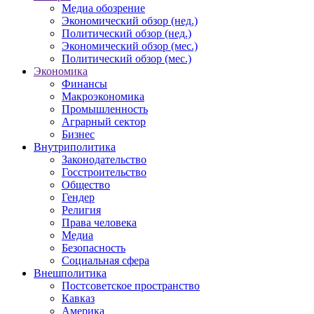
Медиа обозрение
Экономический обзор (нед.)
Политический обзор (нед.)
Экономический обзор (мес.)
Политический обзор (мес.)
Экономика
Финансы
Макроэкономика
Промышленность
Аграрный сектор
Бизнес
Внутриполитика
Законодательство
Госстроительство
Общество
Гендер
Религия
Права человека
Медиа
Безопасность
Социальная сфера
Внешполитика
Постсоветское пространство
Кавказ
Америка