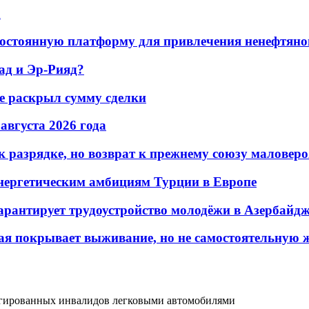
а
остоянную платформу для привлечения ненефтяно
ад и Эр-Рияд?
не раскрыл сумму сделки
 августа 2026 года
 разрядке, но возврат к прежнему союзу маловеро
энергетическим амбициям Турции в Европе
гарантирует трудоустройство молодёжи в Азербайд
ая покрывает выживание, но не самостоятельную 
легированных инвалидов легковыми автомобилями