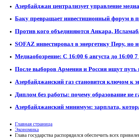
Азербайджан централизует управление меди
Баку превращает инвестиционный форум в п
Против кого объединяются Анкара, Исламаб
SOFAZ инвестировал в энергетику Перу, но 
Медиаобозрение: С 16:00 6 августа до 16:00 7
После выборов Армения и Россия ищут путь к
Азербайджанский газ становится ключом к 
Диплом без работы: почему образование не 
Азербайджанский минимум: зарплата, котор
Главная страница
Экономика
Глава государства распорядился обеспечить всех приви