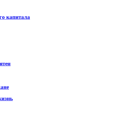
го капитала
ятен
жане
жизнь