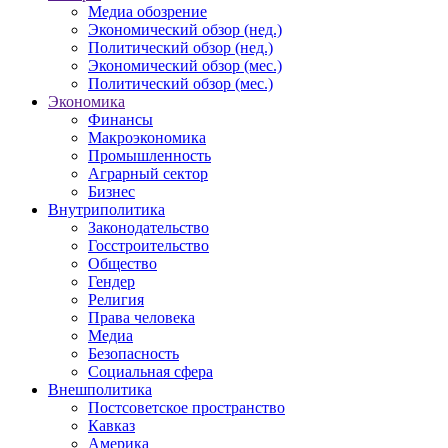
Медиа обозрение
Экономический обзор (нед.)
Политический обзор (нед.)
Экономический обзор (мес.)
Политический обзор (мес.)
Экономика
Финансы
Макроэкономика
Промышленность
Аграрный сектор
Бизнес
Внутриполитика
Законодательство
Госстроительство
Общество
Гендер
Религия
Права человека
Медиа
Безопасность
Социальная сфера
Внешполитика
Постсоветское пространство
Кавказ
Америка