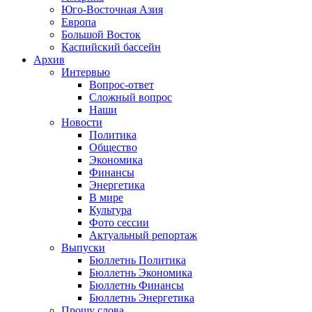
Юго-Восточная Азия
Европа
Большой Восток
Каспийский бассейн
Архив
Интервью
Вопрос-ответ
Сложный вопрос
Наши
Новости
Политика
Общество
Экономика
Финансы
Энергетика
В мире
Культура
Фото сессии
Актуальный репортаж
Выпуски
Бюллетнь Политика
Бюллетнь Экономика
Бюллетнь Финансы
Бюллетнь Энергетика
Прошу слова