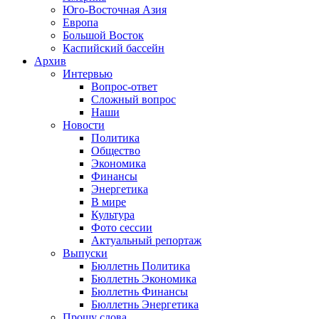
Юго-Восточная Азия
Европа
Большой Восток
Каспийский бассейн
Архив
Интервью
Вопрос-ответ
Сложный вопрос
Наши
Новости
Политика
Общество
Экономика
Финансы
Энергетика
В мире
Культура
Фото сессии
Актуальный репортаж
Выпуски
Бюллетнь Политика
Бюллетнь Экономика
Бюллетнь Финансы
Бюллетнь Энергетика
Прошу слова