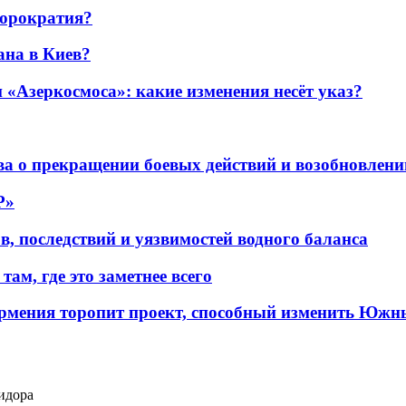
бюрократия?
ана в Киев?
«Азеркосмоса»: какие изменения несёт указ?
а о прекращении боевых действий и возобновлени
P»
в, последствий и уязвимостей водного баланса
ам, где это заметнее всего
рмения торопит проект, способный изменить Южн
идора