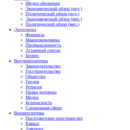
Медиа обозрение
Экономический обзор (нед.)
Политический обзор (нед.)
Экономический обзор (мес.)
Политический обзор (мес.)
Экономика
Финансы
Макроэкономика
Промышленность
Аграрный сектор
Бизнес
Внутриполитика
Законодательство
Госстроительство
Общество
Гендер
Религия
Права человека
Медиа
Безопасность
Социальная сфера
Внешполитика
Постсоветское пространство
Кавказ
Америка