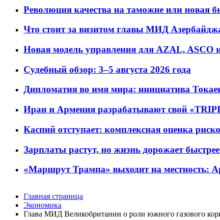
Революция качества на таможне или новая 
Что стоит за визитом главы МИД Азербайдж
Новая модель управления для AZAL, ASCO и 
Судебный обзор: 3–5 августа 2026 года
Дипломатия во имя мира: инициатива Токаев
Иран и Армения разрабатывают свой «TRIP
Каспий отступает: комплексная оценка риско
Зарплаты растут, но жизнь дорожает быстрее т
«Маршрут Трампа» выходит на местность: А
Главная страница
Экономика
Глава МИД Великобритании о роли южного газового кор