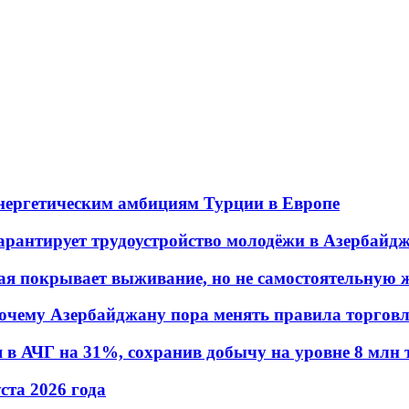
энергетическим амбициям Турции в Европе
гарантирует трудоустройство молодёжи в Азербайд
ая покрывает выживание, но не самостоятельную 
почему Азербайджану пора менять правила торгов
в АЧГ на 31%, сохранив добычу на уровне 8 млн 
уста 2026 года