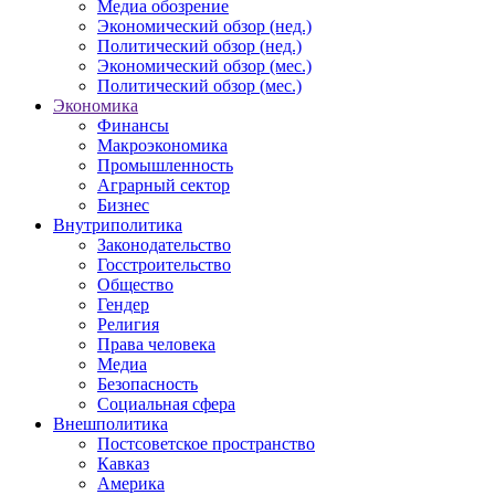
Медиа обозрение
Экономический обзор (нед.)
Политический обзор (нед.)
Экономический обзор (мес.)
Политический обзор (мес.)
Экономика
Финансы
Макроэкономика
Промышленность
Аграрный сектор
Бизнес
Внутриполитика
Законодательство
Госстроительство
Общество
Гендер
Религия
Права человека
Медиа
Безопасность
Социальная сфера
Внешполитика
Постсоветское пространство
Кавказ
Америка