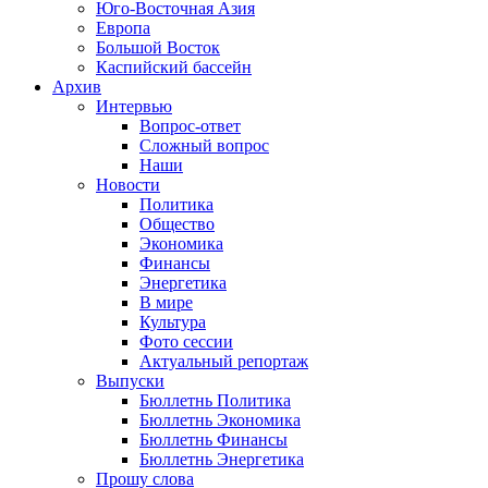
Юго-Восточная Азия
Европа
Большой Восток
Каспийский бассейн
Архив
Интервью
Вопрос-ответ
Сложный вопрос
Наши
Новости
Политика
Общество
Экономика
Финансы
Энергетика
В мире
Культура
Фото сессии
Актуальный репортаж
Выпуски
Бюллетнь Политика
Бюллетнь Экономика
Бюллетнь Финансы
Бюллетнь Энергетика
Прошу слова