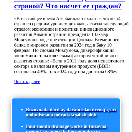
страной? Что насчет ее граждан?
«В настоящее время Азербайджан входит в число 54
стран со средним уровнем дохода», - сказал заведующий
отделом экономики и политики инновационного
развития Администрации президента Шахмар
Мовсумов в ходе презентации Доклада Всемирного
банка о мировом развитии за 2024 год в Баку 10
февраля. По словам Мовсумова, диверсификация
экономики стала ключевым фактором устойчивого
развития страны: «Если в 2011 году доля ненефтяного
сектора в валовом внутреннем продукте (ВВП)
составляла 49%, то в 2024 году она достигла 68%».
Читать далее
Buzovnada dörd ay davam edən drenaj işləri
ombudsmana müraciətə səbəb olub
Four-month drainage works in Buzovna
prompt an appeal to the ombudsman