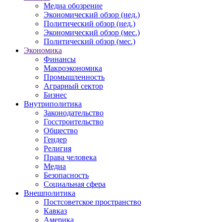
Медиа обозрение
Экономический обзор (нед.)
Политический обзор (нед.)
Экономический обзор (мес.)
Политический обзор (мес.)
Экономика
Финансы
Макроэкономика
Промышленность
Аграрный сектор
Бизнес
Внутриполитика
Законодательство
Госстроительство
Общество
Гендер
Религия
Права человека
Медиа
Безопасность
Социальная сфера
Внешполитика
Постсоветское пространство
Кавказ
Америка