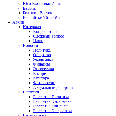
Юго-Восточная Азия
Европа
Большой Восток
Каспийский бассейн
Архив
Интервью
Вопрос-ответ
Сложный вопрос
Наши
Новости
Политика
Общество
Экономика
Финансы
Энергетика
В мире
Культура
Фото сессии
Актуальный репортаж
Выпуски
Бюллетнь Политика
Бюллетнь Экономика
Бюллетнь Финансы
Бюллетнь Энергетика
Прошу слова