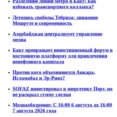
Разделение линий метро в Баку: как
избежать транспортного коллапса?
Летопись свободы Тебриза: движение
Мешруте и современность
Азербайджан централизует управление
медиа
Баку превращает инвестиционный форум в
постоянную платформу для привлечения
ненефтяного капитала
Против кого объединяются Анкара,
Исламабад и Эр-Рияд?
SOFAZ инвестировал в энергетику Перу, но
не раскрыл сумму сделки
Медиаобозрение: С 16:00 6 августа до 16:00
7 августа 2026 года